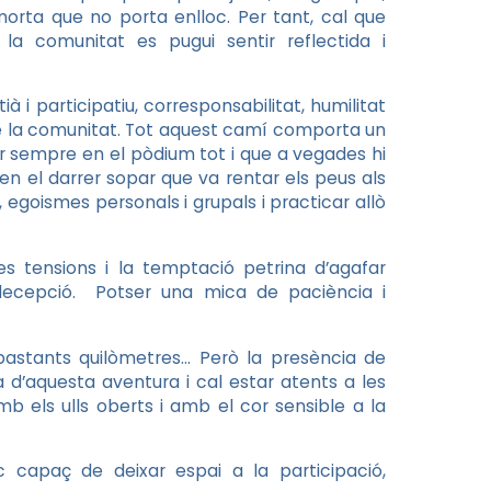
orta que no porta enlloc. Per tant, cal que
la comunitat es pugui sentir reflectida i
 i participatiu, corresponsabilitat, humilitat
é de la comunitat. Tot aquest camí comporta un
ar sempre en el pòdium tot i que a vegades hi
n el darrer sopar que va rentar els peus als
 egoismes personals i grupals i practicar allò
 tensions i la temptació petrina d’agafar
 decepció. Potser una mica de paciència i
astants quilòmetres… Però la presència de
 d’aquesta aventura i cal estar atents a les
mb els ulls oberts i amb el cor sensible a la
c capaç de deixar espai a la participació,