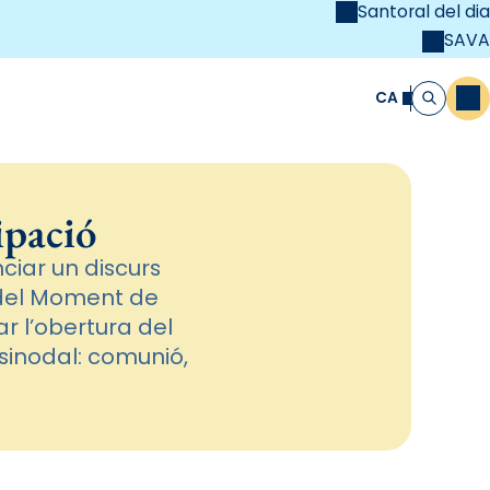
Santoral del dia
SAVA
el
unya Cristiana
CA
M
Cerca
ipació
ciar un discurs
 del Moment de
ar l’obertura del
 sinodal: comunió,