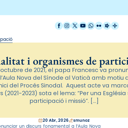
Facebook
Instagram
X / Twitter
YouTube
WhatsApp
Flickr
Radio Est
Catal
ipació
alitat i organismes de partic
d’octubre de 2021, el papa Francesc va pronun
l’Aula Nova del Sínode al Vaticà amb motiu
’inici del Procés Sinodal. Aquest acte va marc
 (2021-2023) sota el lema: “Per una Església
participació i missió”. […]
20 Abr, 2026
smunoz
onunciar un discurs fonamental a l’Aula Nova