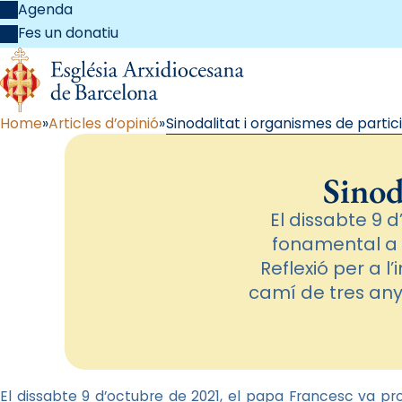
Agenda
Fes un donatiu
Home
Articles d’opinió
Sinodalitat i organismes de partic
Sinod
El dissabte 9 
fonamental a 
Reflexió per a l
camí de tres anys
El dissabte 9 d’octubre de 2021, el papa Francesc va pr