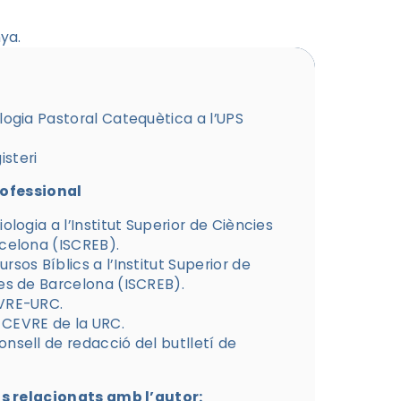
ya.
logia Pastoral Catequètica a l’UPS
steri
rofessional
iologia a l’Institut Superior de Ciències
rcelona (ISCREB).
rsos Bíblics a l’Institut Superior de
ses de Barcelona (ISCREB).
EVRE-URC.
 CEVRE de la URC.
nsell de redacció del butlletí de
 relacionats amb l’autor: