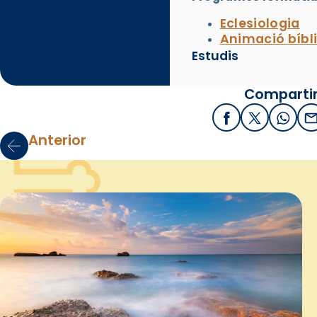
Eclesiologia
Animació bíbl
Estudis
Compartir
Facebook
X / Twitter
What
E
Anterior