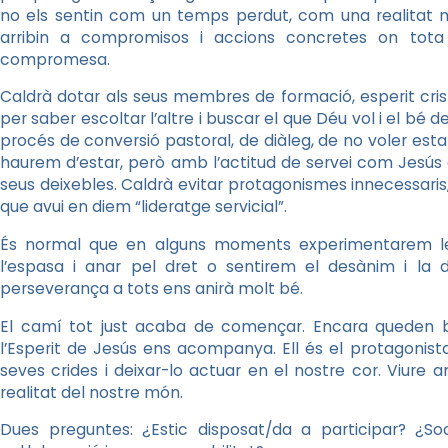
no els sentin com un temps perdut, com una realitat m
arribin a compromisos i accions concretes on tota 
compromesa.
Caldrà dotar als seus membres de formació, esperit cristià
per saber escoltar l’altre i buscar el que Déu vol i el b
procés de conversió pastoral, de diàleg, de no voler est
haurem d’estar, però amb l’actitud de servei com Jesús e
seus deixebles. Caldrà evitar protagonismes innecessaris,
que avui en diem “lideratge servicial”.
És normal que en alguns moments experimentarem les
l’espasa i anar pel dret o sentirem el desànim i la
perseverança a tots ens anirà molt bé.
El camí tot just acaba de començar. Encara queden b
l’Esperit de Jesús ens acompanya. Ell és el protagonista
seves crides i deixar-lo actuar en el nostre cor. Viure a
realitat del nostre món.
Dues preguntes: ¿Estic disposat/da a participar? ¿So