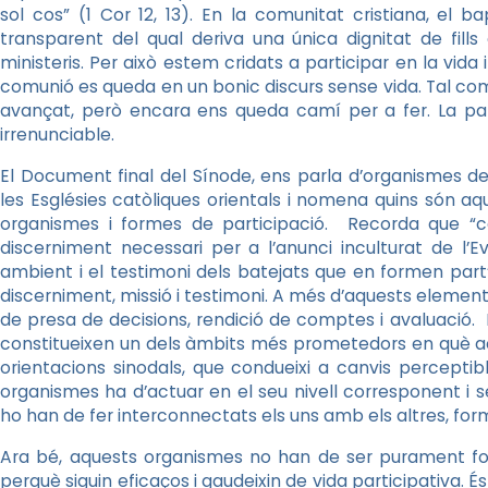
sol cos” (1 Cor 12, 13). En la comunitat cristiana, el 
transparent del qual deriva una única dignitat de fills
ministeris. Per això estem cridats a participar en la vida i 
comunió es queda en un bonic discurs sense vida. Tal com
avançat, però encara ens queda camí per a fer. La par
irrenunciable.
El Document final del Sínode, ens parla d’organismes de 
les Esglésies catòliques orientals i nomena quins són aq
organismes i formes de participació. Recorda que “c
discerniment necessari per a l’anunci inculturat de l’E
ambient i el testimoni dels batejats que en formen part”
discerniment, missió i testimoni. A més d’aquests element
de presa de decisions, rendició de comptes i avaluació. 
constitueixen un dels àmbits més prometedors en què a
orientacions sinodals, que condueixi a canvis percepti
organismes ha d’actuar en el seu nivell corresponent i
ho han de fer interconnectats els uns amb els altres, for
Ara bé, aquests organismes no han de ser purament for
perquè siguin eficaços i gaudeixin de vida participativa. És a