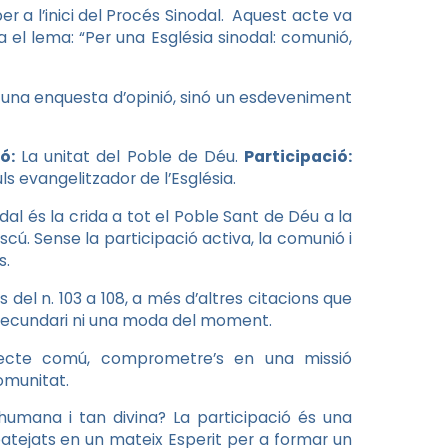
 a l’inici del Procés Sinodal. Aquest acte va
 el lema: “Per una Església sinodal: comunió,
 una enquesta d’opinió, sinó un esdeveniment
ó:
La unitat del Poble de Déu.
Participació:
ls evangelitzador de l’Església.
al és la crida a tot el Poble Sant de Déu a la
ascú. Sense la participació activa, la comunió i
s.
del n. 103 a 108, a més d’altres citacions que
 secundari ni una moda del moment.
ojecte comú, comprometre’s en una missió
omunitat.
humana i tan divina? La participació és una
atejats en un mateix Esperit per a formar un