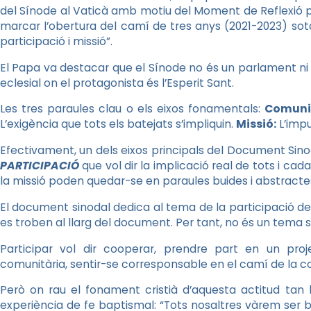
del Sínode al Vaticà amb motiu del Moment de Reflexió per
marcar l’obertura del camí de tres anys (2021-2023) sota
participació i missió”.
El Papa va destacar que el Sínode no és un parlament ni
eclesial on el protagonista és l’Esperit Sant.
Les tres paraules clau o els eixos fonamentals:
Comuni
L’exigència que tots els batejats s’impliquin.
Missió:
L’impu
Efectivament, un dels eixos principals del Document Sinod
PARTICIPACIÓ
que vol dir la implicació real de tots i cad
la missió poden quedar-se en paraules buides i abstracte
El document sinodal dedica al tema de la participació des 
es troben al llarg del document. Per tant, no és un tema
Participar vol dir cooperar, prendre part en un pr
comunitària, sentir-se corresponsable en el camí de la c
Però on rau el fonament cristià d’aquesta actitud tan 
experiència de fe baptismal: “Tots nosaltres vàrem ser b