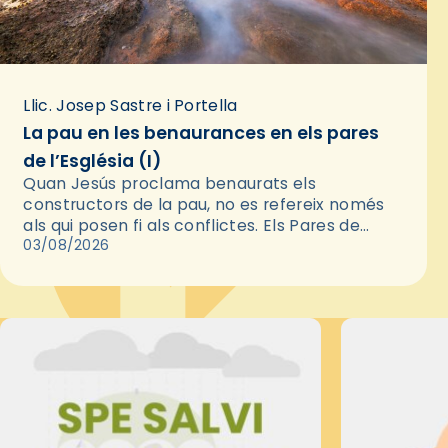
Llic. Josep Sastre i Portella
La pau en les benaurances en els pares
de l’Església (I)
Quan Jesús proclama benaurats els
constructors de la pau, no es refereix només
als qui posen fi als conflictes. Els Pares de
l'Església ens recorden que la pau autèntica
03/08/2026
neix primer en…