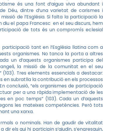
baptisme és una font d’aigua viva abundant i
 de Déu, dintre d’una varietat de carismes i
missió de l’Església. Si falta la participació la
 diu el papa Francesc en el seu discurs, hem
ticipació de tots és un compromís eclesial
participació tant en l’Església llatina com a
uests organismes. No tanca la porta a altres
ada un d’aquests organismes participa del
vangeli, la missió de la comunitat en el seu
 (103). Tres elements essencials a destacar:
s en subratlla la contribució en els processos
En conclusió, “els organismes de participació
ctuar per a una ràpida implementació de les
bles en poc temps” (103). Cada un d’aquests
 segons les mateixes competències. Però tots
mant una xarxa.
mals o nominals. Han de gaudir de vitalitat
 dir els qui hi participin s’ajudin, s’engresquin,