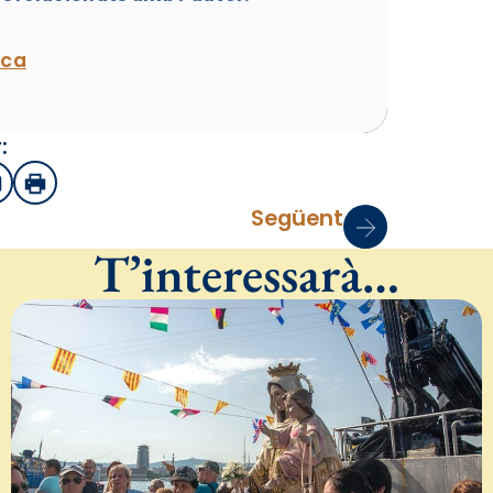
ica
:
sApp
mail
Imprimir
Següent
T’interessarà…