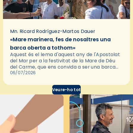
Mn. Ricard Rodríguez-Martos Dauer
«Mare marinera, fes de nosaltres una
barca oberta a tothom»
Aquest és el lema d'aquest any de l'Apostolat
del Mar per a la festivitat de la Mare de Déu
del Carme, que ens convida a ser una barca
oberta i acollidora. Demanar…
06/07/2026
Veure-ho tot