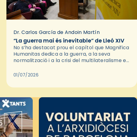
Dr. Carlos García de Andoin Martín
“La guerra mai és inevitable” de Lleó XIV
No s’ha destacat prou el capítol que Magnifica
Humanitas dedica a la guerra, a la seva
normalització i a la crisi del multilateralisme en
les relacions internacionals. És rellevant
perquè la pau…
01/07/2026