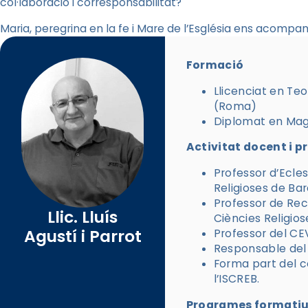
col·laboració i corresponsabilitat?
Maria, peregrina en la fe i Mare de l’Església ens acompan
Formació
Llicenciat en Teo
(Roma)
Diplomat en Magi
Activitat docent i p
Professor d’Ecles
Religioses de Ba
Professor de Recu
Llic. Lluís
Ciències Religio
Agustí i Parrot
Professor del C
Responsable del
Forma part del co
l’ISCREB.
Programes formatius