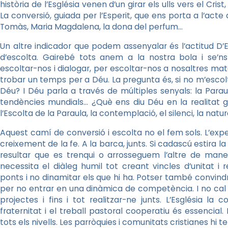
història de l’Església venen d’un girar els ulls vers el Crist
La conversió, guiada per l’Esperit, que ens porta a l’act
Tomàs, Maria Magdalena, la dona del perfum…
Un altre indicador que podem assenyalar és l’actitud D
d’escolta. Gairebé tots anem a la nostra bola i se’ns
escoltar-nos i dialogar, per escoltar-nos a nosaltres mat
trobar un temps per a Déu. La pregunta és, si no m’escolt
Déu? I Déu parla a través de múltiples senyals: la Parau
tendències mundials… ¿Què ens diu Déu en la realitat glob
l’Escolta de la Paraula, la contemplació, el silenci, la natur
Aquest camí de conversió i escolta no el fem sols. L’exp
creixement de la fe. A la barca, junts. Si cadascú estira 
resultar que es trenqui o arrosseguem l’altre de mane
necessita el diàleg humil tot creant vincles d’unitat i 
ponts i no dinamitar els que hi ha. Potser també convindri
per no entrar en una dinàmica de competència. I no cal di
projectes i fins i tot realitzar-ne junts. L’Església la
fraternitat i el treball pastoral cooperatiu és essencial
tots els nivells. Les parròquies i comunitats cristianes hi 