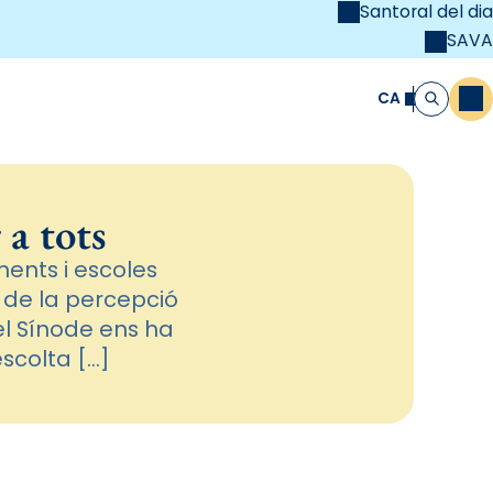
Santoral del dia
SAVA
el
unya Cristiana
CA
M
Cerca
 a tots
ments i escoles
 i de la percepció
 el Sínode ens ha
escolta […]