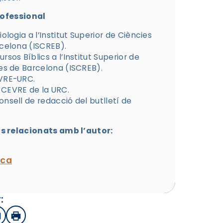
rofessional
iologia a l’Institut Superior de Ciències
rcelona (ISCREB).
rsos Bíblics a l’Institut Superior de
ses de Barcelona (ISCREB).
EVRE-URC.
 CEVRE de la URC.
nsell de redacció del butlletí de
 relacionats amb l’autor:
ica
:
sApp
mail
Imprimir