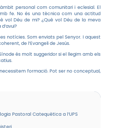
àmbit personal com comunitari i eclesial. El
 amb fe. No és una tècnica com una actitud
 ¿Què vol Déu de mi? ¿Què vol Déu de la meva
 d’avui?
es notícies. Som enviats pel Senyor. I aquest
oherent, de l’Evangeli de Jesús.
ode és molt suggeridor si el llegim amb els
atius.
 necessitem formació. Pot ser no conceptual,
logia Pastoral Catequètica a l’UPS
steri