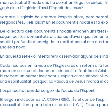
món actual, el Sínode ens ha deixat un llegat espiritual frui
¿què diu a l’Església d’avui l’Esperit de Jesús?
Sempre l’Església ha conreat l’espiritualitat, però semb
religiosos/es… I els laics? En el document sinodal es fa ext
De la lectura dels documents sinodals emanen uns trets d’
seguir per les comunitats cristianes d’avui i que són un
sentit i profunditat enmig de la realitat social que ens toc
Església nova.
En aquesta reflexió intentarem assenyalar alguns dels indi
Cada nou pas en la vida de l’Església és un retorn a la fon
marc on se situa el document sinodal. La font és el Crist 
hi trobem un primer indicador. L’espiritualitat sinodal té 
una espiritualitat pasqual. La Pasqua de Jesús marca el camí
L’espiritualitat sinodal sorgeix de l’acció de l’Esperit.
El segon indicador és LA CONVERSIÓ. És el cor de l’espiri
ressuscitat, llum per a tots els pobles (LG 1). És una para