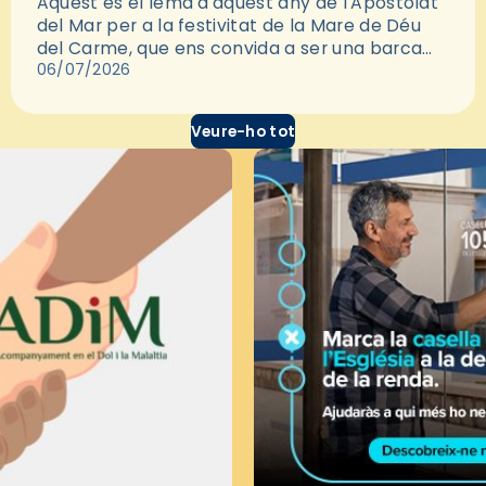
Aquest és el lema d'aquest any de l'Apostolat
del Mar per a la festivitat de la Mare de Déu
del Carme, que ens convida a ser una barca
oberta i acollidora. Demanar…
06/07/2026
Veure-ho tot