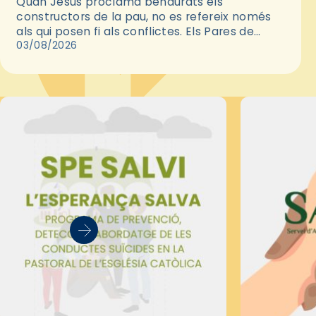
Quan Jesús proclama benaurats els
constructors de la pau, no es refereix només
als qui posen fi als conflictes. Els Pares de
l'Església ens recorden que la pau autèntica
03/08/2026
neix primer en…