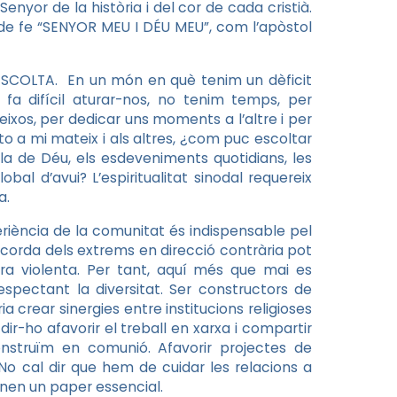
, Senyor de la història i del cor de cada cristià.
e de fe “SENYOR MEU I DÉU MEU”, com l’apòstol
’ESCOLTA. En un món en què tenim un dèficit
 fa difícil aturar-nos, no tenim temps, per
eixos, per dedicar uns moments a l’altre i per
o a mi mateix i als altres, ¿com puc escoltar
la de Déu, els esdeveniments quotidians, les
al d’avui? L’espiritualitat sinodal requereix
a.
eriència de la comunitat és indispensable pel
la corda dels extrems en direcció contrària pot
ra violenta. Per tant, aquí més que mai es
respectant la diversitat. Ser constructors de
a crear sinergies entre institucions religioses
r-ho afavorir el treball en xarxa i compartir
 construïm en comunió. Afavorir projectes de
. No cal dir que hem de cuidar les relacions a
tenen un paper essencial.