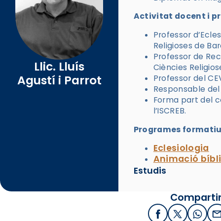
Activitat docent i p
Professor d’Ecles
Religioses de Ba
Professor de Recu
Llic. Lluís
Ciències Religio
Agustí i Parrot
Professor del C
Responsable del
Forma part del co
l’ISCREB.
Programes formatius
Eclesiologia
Animació bíbl
Estudis
Compartir
Facebook
X / Twitter
What
E