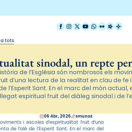
Facebook
Instagram
X / Twitter
YouTube
WhatsApp
Flickr
Radio Est
Catal
 a tots
tualitat sinodal, un repte per
 història de l’Església són nombrosos els movi
fruit d’una lectura de la realitat en clau de fe
de l’Esperit Sant. En el marc del món actual,
llegat espiritual fruit del diàleg sinodal i de l’
06 Abr, 2026
smunoz
viments i escoles d’espiritualitat fruit d’una
nta de l’alè de l’Esperit Sant. En el marc del