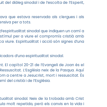
t del diàleg sinodal i de l’escolta de l’Esperit,
lava que estava reservada als clergues i als
ensiva per a tots.
espiritualitat sinodal que indiquen un camí a
 estímul per a viure el compromís cristià amb
a viure. Espiritualitat i acció són signes d’una
cadors d’una espiritualitat sinodal.
t. El capítol 20-21 de l’Evangeli de Joan és el
Ressuscitat. L’Església neix de la Pasqua. Aquí
com a centre a Jesucrist, mort i ressuscitat. És
 del cristià i de l’Església.
tualitat sinodal. Neix de la trobada amb Crist
ula molt repetida, però els canvis en la vida i