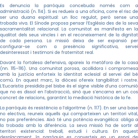
Es denuncia la parròquia concebuda només com a
administració (n. 114). Si es redueix a una oficina, corre el risc de
ser una duana espiritual: un lloc regulat, però sense una
trobada viva. El Sínode proposa pensar l’Església des de la seva
sacramentalitat relacional. La comunitat es manifesta en la
qualitat dels seus vincles i en el reconeixement de la dignitat
de cada persona. La missió deixa de ser expansió per
configurar-se com a presència significativa, servei
desinteressat i testimoni de fraternitat real.
Davant la fortalesa defensiva, apareix la metàfora de la casa
(nn. 115–116). Una comunitat porosa, acollidora i compromesa
amb la justícia enforteix la identitat eclesial al servei del bé
comú. En aquest marc, la diòcesi ofereix tangibilitat i rostre.
L’Eucaristia presidida pel bisbe és el signe visible d’una comunió
que no es dissol en l’abstracció, sinó que s’encarna en un cos
concret de relacions, garantint la mediació històrica de la fe.
La parròquia és resistència a l’algoritme (n. 117). En ser una base
no electiva, reuneix aquells qui comparteixen un territori vital,
no pas preferències. Això té una potència evangèlica: obliga a
la trobada amb la diferència. La seva missió ha de sortir al
territori existencial: treball, estudi i cultura. En aquest
desplaçament, la parròquia es converteix en un espai de