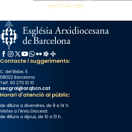
(Mt 17,14-20)
Facebook
Instagram
X / Twitter
YouTube
WhatsApp
Flickr
Radio Estel
Catalunya Cristiana
Contacte i suggeriments:
C. del Bisbe, 5
08002 Barcelona
Telf. 93 270 10 10
secgral@arqbcn.cat
Horari d'atenció al públic:
de dilluns a divendres, de 9 a 14 h.
Visites a l'Arxiu Diocesà:
de dilluns a dijous, de 10 a 13 h.