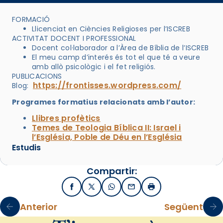
FORMACIÓ
Llicenciat en Ciències Religioses per l’ISCREB
ACTIVITAT DOCENT I PROFESSIONAL
Docent col·laborador a l’Àrea de Bíblia de l’ISCREB
El meu camp d’interés és tot el que té a veure
amb allò psicològic i el fet religiós.
PUBLICACIONS
https://frontisses.wordpress.com/
Blog:
Programes formatius relacionats amb l’autor:
Llibres profètics
Temes de Teologia Bíblica II: Israel i
l’Església, Poble de Déu en l’Església
Estudis
Compartir:
Facebook
X / Twitter
WhatsApp
Email
Imprimir
Anterior
Següent