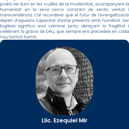
podrà ser llum en les cruïlles de la modernitat, acompanyant la
humanitat en la seva cerca constant de sentit, veritat i
transcendència. Cal reconèixer que el futur de l’evangelització
depèn d’aquesta capacitat d’estar presents amb humilitat. Ser
Església significa avui caminar junts, abraçant la fragilitat i
celebrant la gràcia de Déu, que sempre ens precedeix en cada
nou horitzó humà.
Llic. Ezequiel Mir