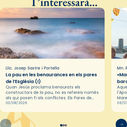
T’interessarà…
Llic. Josep Sastre i Portella
Mn. 
La pau en les benaurances en els pares
«Mar
de l’Església (I)
bar
Quan Jesús proclama benaurats els
Aque
constructors de la pau, no es refereix només
l'Apo
als qui posen fi als conflictes. Els Pares de
Mare
l'Església ens recorden que la pau autèntica
03/08/2026
ser 
06/0
neix primer en…