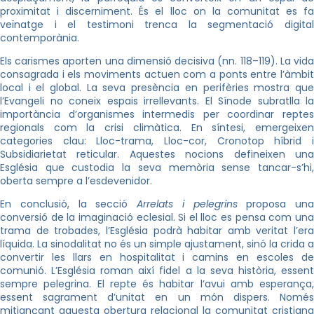
proximitat i discerniment. És el lloc on la comunitat es fa
veïnatge i el testimoni trenca la segmentació digital
contemporània.
Els carismes aporten una dimensió decisiva (nn. 118–119). La vida
consagrada i els moviments actuen com a ponts entre l’àmbit
local i el global. La seva presència en perifèries mostra que
l’Evangeli no coneix espais irrellevants. El Sínode subratlla la
importància d’organismes intermedis per coordinar reptes
regionals com la crisi climàtica. En síntesi, emergeixen
categories clau: Lloc-trama, Lloc-cor, Cronotop híbrid i
Subsidiarietat reticular. Aquestes nocions defineixen una
Església que custodia la seva memòria sense tancar-s’hi,
oberta sempre a l’esdevenidor.
En conclusió, la secció
Arrelats i pelegrins
proposa una
conversió de la imaginació eclesial. Si el lloc es pensa com una
trama de trobades, l’Església podrà habitar amb veritat l’era
líquida. La sinodalitat no és un simple ajustament, sinó la crida a
convertir les llars en hospitalitat i camins en escoles de
comunió. L’Església roman així fidel a la seva història, essent
sempre pelegrina. El repte és habitar l’avui amb esperança,
essent sagrament d’unitat en un món dispers. Només
mitjançant aquesta obertura relacional la comunitat cristiana