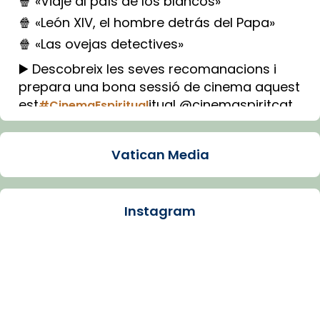
🍿 «Viaje al país de los blancos»
🍿 «León XIV, el hombre detrás del Papa»
🍿 «Las ovejas detectives»
▶️ Descobreix les seves recomanacions i
prepara una bona sessió de cinema aquest
est
itual @cinemaspiritcat
#CinemaEspiritual
Imatge: Generada amb IA (OpenAI)
Video
Vatican Media
View on Facebook
·
Share
Instagram
Arquebisbat de Barcelona
1 week ago
La Carmina va patir depressió. Fa gairebé
dos mesos, a l'Estadi Lluís Companys, la
jove va fer arribar el seu testimoni al papa
Lleó XIV.