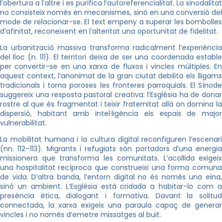
l’obertura a l’altre i es purifica l’autoreferencialitat. La sinodalitat
no consisteix només en mecanismes, sinó en una conversió del
mode de relacionar-se. El text empeny a superar les bombolles
d’afinitat, reconeixent en l’alteritat una oportunitat de fidelitat.
La urbanització massiva transforma radicalment l’experiència
del lloc (n. 111). El territori deixa de ser una coordenada estable
per convertir-se en una xarxa de fluxos i vincles múltiples. En
aquest context, l’anonimat de la gran ciutat debilita els lligams
tradicionals i torna poroses les fronteres parroquials. El Sínode
suggereix una resposta pastoral creativa: l’Església ha de donar
rostre al que és fragmentat i teixir fraternitat allà on domina la
dispersió, habitant amb intel·ligència els espais de major
vulnerabilitat.
La mobilitat humana i la cultura digital reconfiguren l’escenari
(nn. 112–113). Migrants i refugiats són portadors d’una energia
missionera que transforma les comunitats. L’acollida exigeix
una hospitalitat recíproca que construeixi una forma comuna
de vida. D’altra banda, l’entorn digital no és només una eina,
sinó un ambient. L’Església està cridada a habitar-lo com a
presència ètica, dialogant i formativa. Davant la solitud
connectada, la xarxa exigeix una paraula capaç de generar
vincles i no només d’emetre missatges al buit.