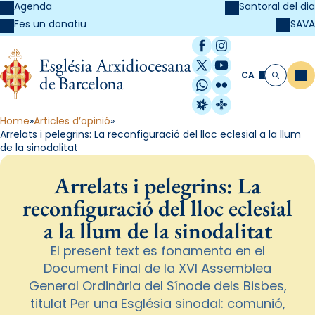
Agenda
Santoral del dia
SAVA
Fes un donatiu
Facebook
Instagram
X / Twitter
YouTube
CA
Me
Cerca
WhatsApp
Flickr
Radio Estel
Catalunya Cristi
Home
Articles d’opinió
Arrelats i pelegrins: La reconfiguració del lloc eclesial a la llum
de la sinodalitat
Arrelats i pelegrins: La
reconfiguració del lloc eclesial
a la llum de la sinodalitat
El present text es fonamenta en el
Document Final de la XVI Assemblea
General Ordinària del Sínode dels Bisbes,
titulat Per una Església sinodal: comunió,