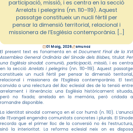
participació, missió, i es centra en la secció
Arrelats i pelegrins (nn. 110–119). Aquest
passatge constitueix un nucli fèrtil per
pensar la dimensió territorial, relacional i
missionera de l’Església contemporània. […]
01 Maig, 2026
smunoz
El present text es fonamenta en el
Document Final de la XV
Assemblea General Ordinària del Sínode dels Bisbes
, titulat
Per
una Església sinodal: comunió, participació, missió
, i es centra
en la secció
Arrelats i pelegrins
(nn. 110–119). Aquest passatg
constitueix un nucli fèrtil per pensar la dimensió territorial,
relacional i missionera de l’Església contemporània. El text
convida a una relectura del
lloc
eclesial des de la tensió entr
arrelament i itinerància: una Església històricament situada,
però no fixada; arrelada en la memòria, però cridada a
romandre disponible.
La identitat sinodal comença en el cor humà (n. 110). L’anunci
de l’Evangeli engendra comunitats concretes i plurals. El Sínode
recorda que el primer lloc de la conversió no és l’estructura,
sinó la interioritat. La reforma eclesial neix on es disposa