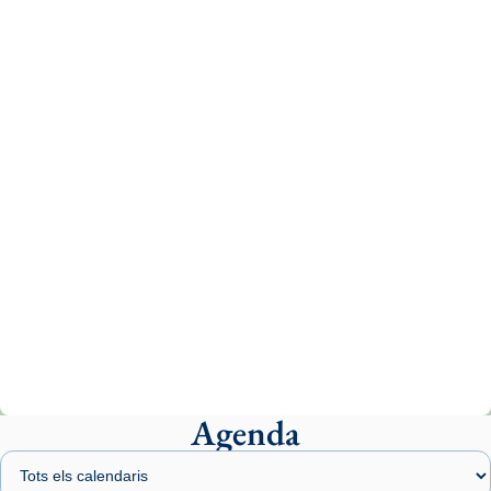
Recupera l'entrevista comp
Vatican
tican News 👇
News
www.vaticannews.va/es/iglesia/news/2026-
07/carmina-historia-depresion-papa-viaje-
espana-testimoni...
Photo
View on Facebook
·
Share
Arquebisbat de Barcelona
2 weeks ago
«Avui les santes Juliana i Semproniana ens
ajuden a alçar la mirada»
Mons. Sergi Gordo, bisbe de Tortosa, ha
presidit aquest 27 de juliol la missa de Les
Agenda
Santes de Mataró.
🔗
tinyurl.com/cvu5jmbk