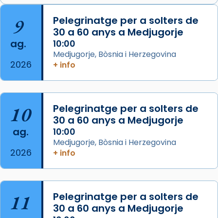
📸 J. Merino
9
Pelegrinatge per a solters de
30 a 60 anys a Medjugorje
Photo
ag.
10:00
View on Facebook
·
Share
Medjugorje, Bòsnia i Herzegovina
2026
+ info
Arquebisbat de Barcelona
is at Catedral
de Barcelona.
2 weeks ago
Aquest dilluns, 27 de juliol, ha tingut lloc la
10
Pelegrinatge per a solters de
missa d’acció de gràcies en agraïment al
30 a 60 anys a Medjugorje
ag.
comitè organitzador de la visita apostòlica
10:00
Medjugorje, Bòsnia i Herzegovina
del Sant Pare Lleó XIV a Barcelona, i als
2026
+ info
col·laboradors, a la Catedral de Barcelona.
L’arquebisbe de Barcelona, el cardenal Joan
Josep Omella, ha presidit la missa i l’ha
11
Pelegrinatge per a solters de
concelebrat el bisbe auxiliar de Barcelona,
30 a 60 anys a Medjugorje
Mons. David Abadías.