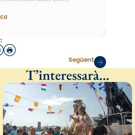
ica
:
sApp
mail
Imprimir
Següent
T’interessarà…