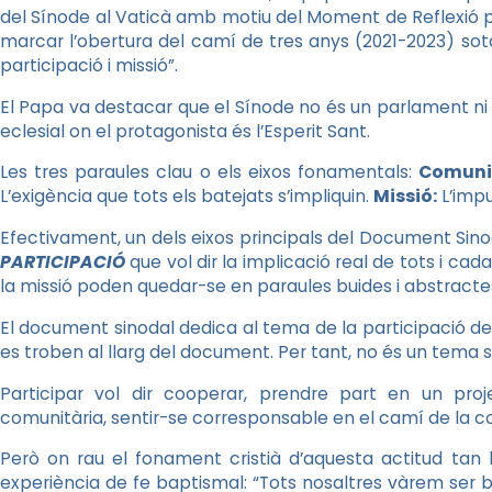
del Sínode al Vaticà amb motiu del Moment de Reflexió per
marcar l’obertura del camí de tres anys (2021-2023) sota
participació i missió”.
El Papa va destacar que el Sínode no és un parlament ni
eclesial on el protagonista és l’Esperit Sant.
Les tres paraules clau o els eixos fonamentals:
Comuni
L’exigència que tots els batejats s’impliquin.
Missió:
L’impu
Efectivament, un dels eixos principals del Document Sinod
PARTICIPACIÓ
que vol dir la implicació real de tots i cad
la missió poden quedar-se en paraules buides i abstracte
El document sinodal dedica al tema de la participació des 
es troben al llarg del document. Per tant, no és un tema
Participar vol dir cooperar, prendre part en un pr
comunitària, sentir-se corresponsable en el camí de la c
Però on rau el fonament cristià d’aquesta actitud tan 
experiència de fe baptismal: “Tots nosaltres vàrem ser b