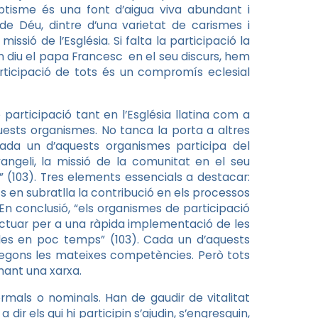
baptisme és una font d’aigua viva abundant i
 de Déu, dintre d’una varietat de carismes i
missió de l’Església. Si falta la participació la
 diu el papa Francesc en el seu discurs, hem
ticipació de tots és un compromís eclesial
participació tant en l’Església llatina com a
uests organismes. No tanca la porta a altres
ada un d’aquests organismes participa del
vangeli, la missió de la comunitat en el seu
 (103). Tres elements essencials a destacar:
s en subratlla la contribució en els processos
En conclusió, “els organismes de participació
ctuar per a una ràpida implementació de les
bles en poc temps” (103). Cada un d’aquests
 segons les mateixes competències. Però tots
mant una xarxa.
mals o nominals. Han de gaudir de vitalitat
 dir els qui hi participin s’ajudin, s’engresquin,