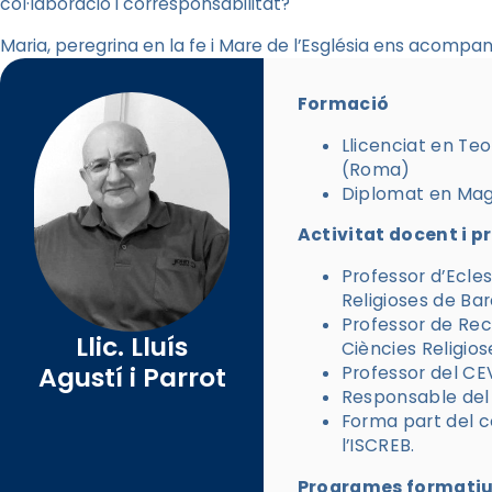
col·laboració i corresponsabilitat?
Maria, peregrina en la fe i Mare de l’Església ens acompan
Formació
Llicenciat en Teo
(Roma)
Diplomat en Magi
Activitat docent i p
Professor d’Ecles
Religioses de Ba
Professor de Recu
Llic. Lluís
Ciències Religio
Agustí i Parrot
Professor del C
Responsable del
Forma part del co
l’ISCREB.
Programes formatius