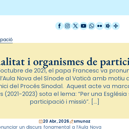
Facebook
Instagram
X / Twitter
YouTube
WhatsApp
Flickr
Radio Est
Catal
ipació
alitat i organismes de partic
d’octubre de 2021, el papa Francesc va pronun
l’Aula Nova del Sínode al Vaticà amb motiu
’inici del Procés Sinodal. Aquest acte va marc
 (2021-2023) sota el lema: “Per una Església
participació i missió”. […]
20 Abr, 2026
smunoz
onunciar un discurs fonamental a l’Aula Nova