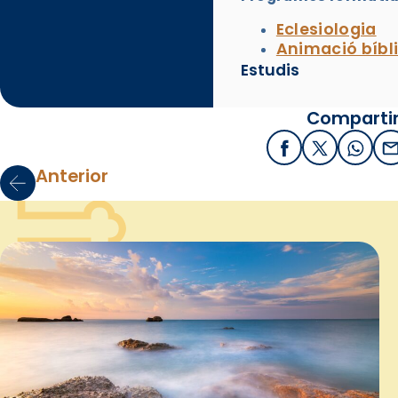
Eclesiologia
Animació bíbl
Estudis
Compartir
Facebook
X / Twitter
What
E
Anterior