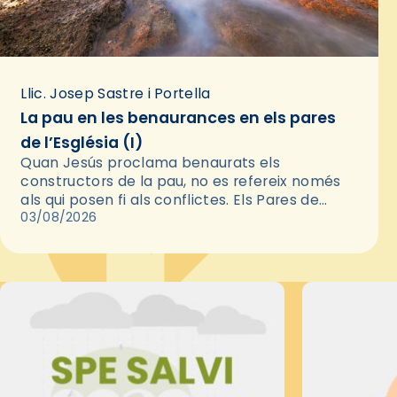
Llic. Josep Sastre i Portella
La pau en les benaurances en els pares
de l’Església (I)
Quan Jesús proclama benaurats els
constructors de la pau, no es refereix només
als qui posen fi als conflictes. Els Pares de
l'Església ens recorden que la pau autèntica
03/08/2026
neix primer en…