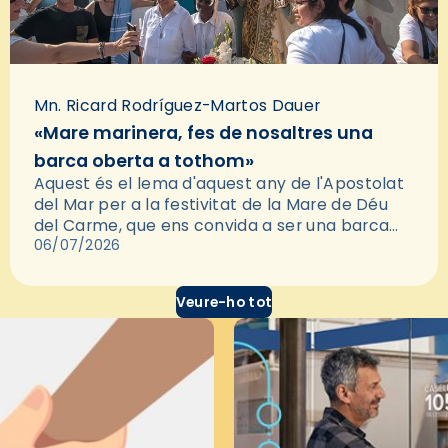
Mn. Ricard Rodríguez-Martos Dauer
«Mare marinera, fes de nosaltres una
barca oberta a tothom»
Aquest és el lema d'aquest any de l'Apostolat
del Mar per a la festivitat de la Mare de Déu
del Carme, que ens convida a ser una barca
oberta i acollidora. Demanar…
06/07/2026
Veure-ho tot