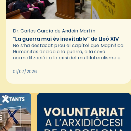
Dr. Carlos García de Andoin Martín
“La guerra mai és inevitable” de Lleó XIV
No s’ha destacat prou el capítol que Magnifica
Humanitas dedica a la guerra, a la seva
normalització i a la crisi del multilateralisme en
les relacions internacionals. És rellevant
perquè la pau…
01/07/2026