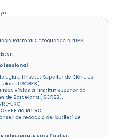
ya.
logia Pastoral Catequètica a l’UPS
steri
rofessional
iologia a l’Institut Superior de Ciències
rcelona (ISCREB).
rsos Bíblics a l’Institut Superior de
ses de Barcelona (ISCREB).
EVRE-URC.
 CEVRE de la URC.
nsell de redacció del butlletí de
 relacionats amb l’autor: