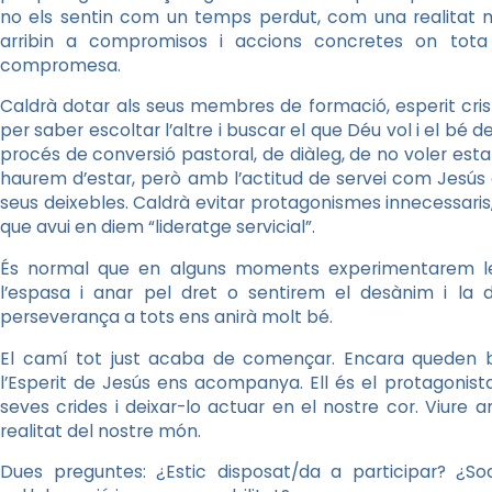
no els sentin com un temps perdut, com una realitat m
arribin a compromisos i accions concretes on tota 
compromesa.
Caldrà dotar als seus membres de formació, esperit cristià
per saber escoltar l’altre i buscar el que Déu vol i el b
procés de conversió pastoral, de diàleg, de no voler est
haurem d’estar, però amb l’actitud de servei com Jesús e
seus deixebles. Caldrà evitar protagonismes innecessaris,
que avui en diem “lideratge servicial”.
És normal que en alguns moments experimentarem les
l’espasa i anar pel dret o sentirem el desànim i la
perseverança a tots ens anirà molt bé.
El camí tot just acaba de començar. Encara queden b
l’Esperit de Jesús ens acompanya. Ell és el protagonista
seves crides i deixar-lo actuar en el nostre cor. Viure a
realitat del nostre món.
Dues preguntes: ¿Estic disposat/da a participar? ¿So