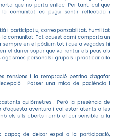
orta que no porta enlloc. Per tant, cal que
la comunitat es pugui sentir reflectida i
 i participatiu, corresponsabilitat, humilitat
é de la comunitat. Tot aquest camí comporta un
ar sempre en el pòdium tot i que a vegades hi
n el darrer sopar que va rentar els peus als
 egoismes personals i grupals i practicar allò
 tensions i la temptació petrina d’agafar
 decepció. Potser una mica de paciència i
astants quilòmetres… Però la presència de
 d’aquesta aventura i cal estar atents a les
mb els ulls oberts i amb el cor sensible a la
c capaç de deixar espai a la participació,