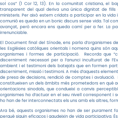
sol cos” (1 Cor 12, 13). En la comunitat cristiana, el 
transparent del qual deriva una única dignitat de fills
ministeris. Per això estem cridats a participar en la vida i 
comunió es queda en un bonic discurs sense vida. Tal com
avançat, però encara ens queda camí per a fer. La par
irrenunciable.
El Document final del Sínode, ens parla d’organismes de 
les Esglésies catòliques orientals i nomena quins són aq
organismes i formes de participació. Recorda que “c
discerniment necessari per a l’anunci inculturat de l’E
ambient i el testimoni dels batejats que en formen part”
discerniment, missió i testimoni. A més d’aquests element
de presa de decisions, rendició de comptes i avaluació. 
constitueixen un dels àmbits més prometedors en què a
orientacions sinodals, que condueixi a canvis percepti
organismes ha d’actuar en el seu nivell corresponent i
ho han de fer interconnectats els uns amb els altres, for
Ara bé, aquests organismes no han de ser purament for
perquè siguin eficaços i gaudeixin de vida participativa. És a