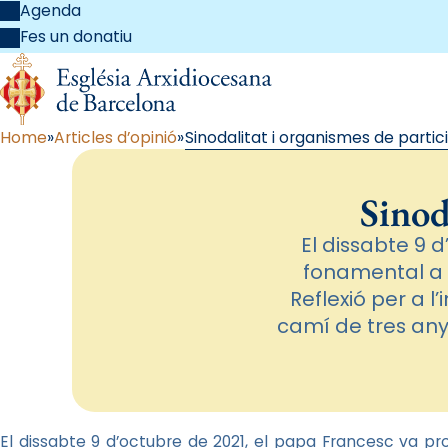
Agenda
Fes un donatiu
Home
Articles d’opinió
Sinodalitat i organismes de partic
Sinod
El dissabte 9 
fonamental a 
Reflexió per a l
camí de tres anys
El dissabte 9 d’octubre de 2021, el papa Francesc va pr