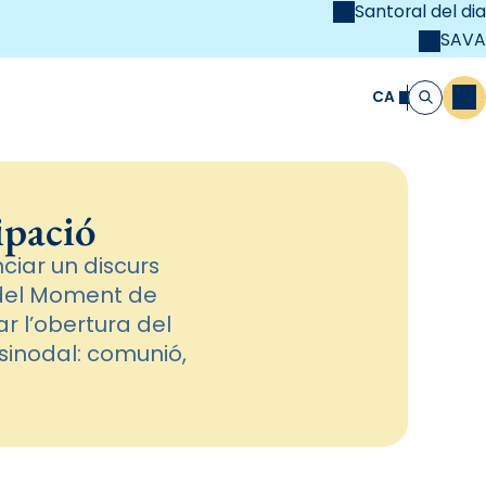
Santoral del dia
SAVA
el
unya Cristiana
CA
M
Cerca
ipació
ciar un discurs
 del Moment de
ar l’obertura del
 sinodal: comunió,