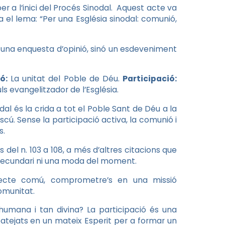
 a l’inici del Procés Sinodal. Aquest acte va
 el lema: “Per una Església sinodal: comunió,
 una enquesta d’opinió, sinó un esdeveniment
ó:
La unitat del Poble de Déu.
Participació:
ls evangelitzador de l’Església.
al és la crida a tot el Poble Sant de Déu a la
ascú. Sense la participació activa, la comunió i
s.
del n. 103 a 108, a més d’altres citacions que
 secundari ni una moda del moment.
ojecte comú, comprometre’s en una missió
omunitat.
humana i tan divina? La participació és una
atejats en un mateix Esperit per a formar un