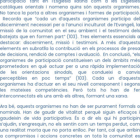
participació tant en l’Església llatina com a les Esglésies
catòliques orientals i nomena quins són aquests organismes.
No tanca la porta a altres organismes i formes de participació.
Recorda que “cada un d’aquests organismes participa del
discerniment necessari per a l’anunci inculturat de l’Evangeli, la
missió de la comunitat en el seu ambient i el testimoni dels
batejats que en formen part” (103). Tres elements essencials a
destacar: discerniment, missió i testimoni. A més d’aquests
elements en subratlla la contribució en els processos de presa
de decisions, rendició de comptes i avaluació. En conclusió, “els
organismes de participació constitueixen un dels àmbits més
prometedors en què actuar per a una ràpida implementació
de les orientacions sinodals, que condueixi a canvis
perceptibles en poc temps” (103). Cada un d’aquests
organismes ha d’actuar en el seu nivell corresponent i segons
les mateixes competències. Però tots ho han de fer
interconnectats els uns amb els altres, formant una xarxa.
Ara bé, aquests organismes no han de ser purament formals o
nominals. Han de gaudir de vitalitat perquè siguin eficaços i
gaudeixin de vida participativa. És a dir els qui hi participin
s’ajudin, s’engresquin, no els sentin com un temps perdut, com
una realitat morta que no porta enlloc. Per tant, cal que arribin
a compromisos i accions concretes on tota la comunitat es