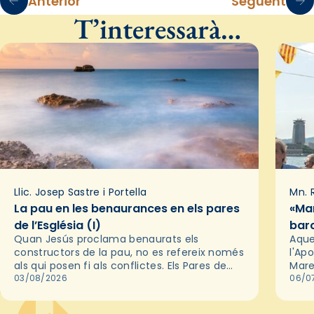
Anterior
Següent
T’interessarà…
Llic. Josep Sastre i Portella
Mn. 
La pau en les benaurances en els pares
«Mar
de l’Església (I)
bar
Quan Jesús proclama benaurats els
Aque
constructors de la pau, no es refereix només
l'Apo
als qui posen fi als conflictes. Els Pares de
Mare
l'Església ens recorden que la pau autèntica
03/08/2026
ser 
06/0
neix primer en…