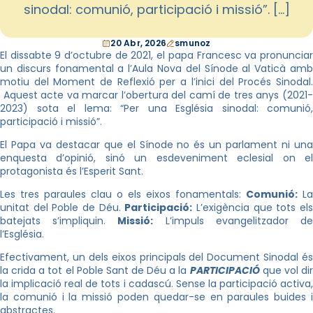
sinodal: comunió, participació i missió”. […]
20 Abr, 2026
smunoz
El dissabte 9 d’octubre de 2021, el papa Francesc va pronunciar
un discurs fonamental a l’Aula Nova del Sínode al Vaticà amb
motiu del Moment de Reflexió per a l’inici del Procés Sinodal.
Aquest acte va marcar l’obertura del camí de tres anys (2021-
2023) sota el lema: “Per una Església sinodal: comunió,
participació i missió”.
El Papa va destacar que el Sínode no és un parlament ni una
enquesta d’opinió, sinó un esdeveniment eclesial on el
protagonista és l’Esperit Sant.
Les tres paraules clau o els eixos fonamentals:
Comunió:
La
unitat del Poble de Déu.
Participació:
L’exigència que tots el
batejats s’impliquin.
Missió:
L’impuls evangelitzador d
l’Església.
Efectivament, un dels eixos principals del Document Sinodal és
la crida a tot el Poble Sant de Déu a la
PARTICIPACIÓ
que vol di
la implicació real de tots i cadascú. Sense la participació activa,
la comunió i la missió poden quedar-se en paraules buides i
abstractes.