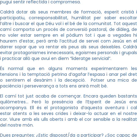
pugui sentir reflectida i compromesa.
Caldrà dotar als seus membres de formació, esperit cristià i
participatiu, corresponsabilitat, humilitat per saber escoltar
l’altre i buscar el que Déu vol i el bé de la comunitat. Tot aquest
camí comporta un procés de conversió pastoral, de diàleg, de
no voler estar sempre en el pòdium tot i que a vegades hi
haurem d’estar, però amb l’actitud de servei com Jesús en el
darrer sopar que va rentar els peus als seus deixebles. Caldrà
evitar protagonismes innecessaris, egoismes personals i grupals
i practicar allò que avui en diem “lideratge servicial”.
És normal que en alguns moments experimentarem les
tensions i la temptació petrina d’agafar l’espasa i anar pel dret
o sentirem el desànim i la decepció. Potser una mica de
paciència i perseverança a tots ens anirà molt bé.
El camí tot just acaba de començar. Encara queden bastants
quilòmetres… Però la presència de l’Esperit de Jesús ens
acompanya. Ell és el protagonista d’aquesta aventura i cal
estar atents a les seves crides i deixar-lo actuar en el nostre
cor. Viure amb els ulls oberts i amb el cor sensible a la realitat
del nostre món.
Dues preguntes: ¿Estic disposat/da a participar? ¿Soc capaç de