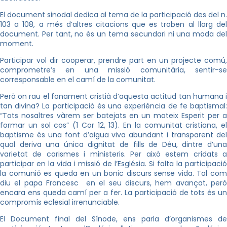
El document sinodal dedica al tema de la participació des del n.
103 a 108, a més d’altres citacions que es troben al llarg del
document. Per tant, no és un tema secundari ni una moda del
moment.
Participar vol dir cooperar, prendre part en un projecte comú,
comprometre’s en una missió comunitària, sentir-se
corresponsable en el camí de la comunitat.
Però on rau el fonament cristià d’aquesta actitud tan humana i
tan divina? La participació és una experiència de fe baptismal:
“Tots nosaltres vàrem ser batejats en un mateix Esperit per a
formar un sol cos” (1 Cor 12, 13). En la comunitat cristiana, el
baptisme és una font d’aigua viva abundant i transparent del
qual deriva una única dignitat de fills de Déu, dintre d’una
varietat de carismes i ministeris. Per això estem cridats a
participar en la vida i missió de l’Església. Si falta la participació
la comunió es queda en un bonic discurs sense vida. Tal com
diu el papa Francesc en el seu discurs, hem avançat, però
encara ens queda camí per a fer. La participació de tots és un
compromís eclesial irrenunciable.
El Document final del Sínode, ens parla d’organismes de