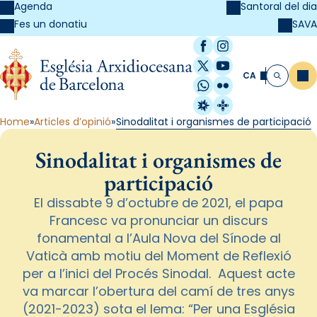
Agenda
Santoral del dia
SAVA
Fes un donatiu
Facebook
Instagram
X / Twitter
YouTube
CA
Me
Cerca
WhatsApp
Flickr
Radio Estel
Catalunya Cristi
Home
Articles d’opinió
Sinodalitat i organismes de participació
Sinodalitat i organismes de
participació
El dissabte 9 d’octubre de 2021, el papa
Francesc va pronunciar un discurs
fonamental a l’Aula Nova del Sínode al
Vaticà amb motiu del Moment de Reflexió
per a l’inici del Procés Sinodal. Aquest acte
va marcar l’obertura del camí de tres anys
(2021-2023) sota el lema: “Per una Església