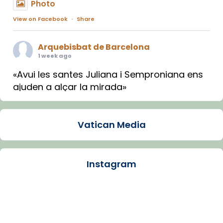
Photo
View on Facebook
·
Share
Arquebisbat de Barcelona
1 week ago
«Avui les santes Juliana i Semproniana ens
ajuden a alçar la mirada»
Mons. Sergi Gordo, bisbe de Tortosa, ha
presidit aquest 27 de juliol la missa de Les
Vatican Media
Santes de Mataró.
🔗
tinyurl.com/cvu5jmbk
📸 J. Merino
Instagram
Photo
View on Facebook
·
Share