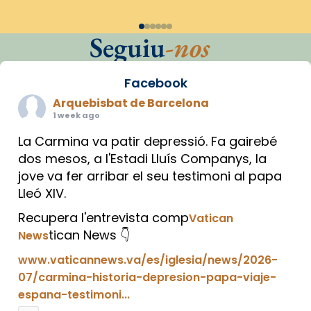
Seguiu
-nos
Facebook
Arquebisbat de Barcelona
1 week ago
La Carmina va patir depressió. Fa gairebé
dos mesos, a l'Estadi Lluís Companys, la
jove va fer arribar el seu testimoni al papa
Lleó XIV.
Recupera l'entrevista comp
Vatican
tican News 👇
News
www.vaticannews.va/es/iglesia/news/2026-
07/carmina-historia-depresion-papa-viaje-
espana-testimoni...