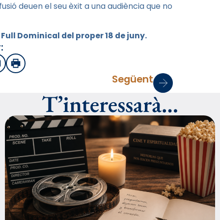
fusió deuen el seu èxit a una audiència que no
 Full Dominical del proper 18 de juny.
:
sApp
mail
Imprimir
Següent
T’interessarà…