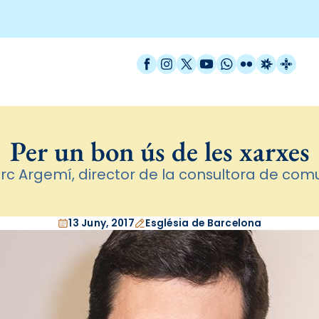
Facebook
Instagram
X / Twitter
YouTube
WhatsApp
Flickr
Radio Est
Catal
Per un bon ús de les xarxes
rc Argemí, director de la consultora de comu
13 Juny, 2017
Església de Barcelona