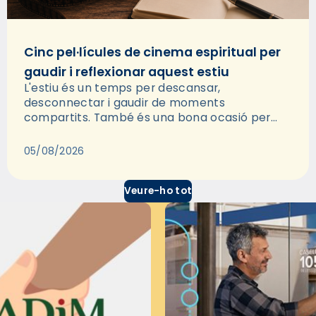
Cinc pel·lícules de cinema espiritual per
gaudir i reflexionar aquest estiu
L'estiu és un temps per descansar,
desconnectar i gaudir de moments
compartits. També és una bona ocasió per
deixar-se portar per una bona història i, a
través del cinema, reflexionar sobre les…
05/08/2026
Veure-ho tot