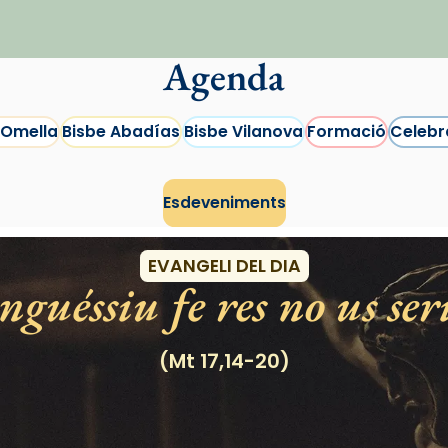
Agenda
 Omella
Bisbe Abadías
Bisbe Vilanova
Formació
Celebr
Esdeveniments
EVANGELI DEL DIA
guéssiu fe res no us ser
(Mt 17,14-20)