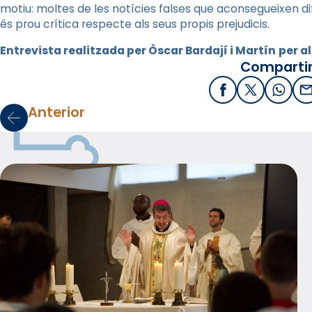
motiu: moltes de les notícies falses que aconsegueixen di
és prou crítica respecte als seus propis prejudicis.
Entrevista realitzada per Òscar Bardají i Martín
per al
Compartir
Facebook
X / Twitter
What
E
Anterior