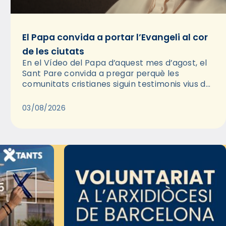
El Papa convida a portar l’Evangeli al cor
de les ciutats
En el Vídeo del Papa d’aquest mes d’agost, el
Sant Pare convida a pregar perquè les
comunitats cristianes siguin testimonis vius de
l’Evangeli enmig de les ciutats. A través d’una
pregària, el…
03/08/2026