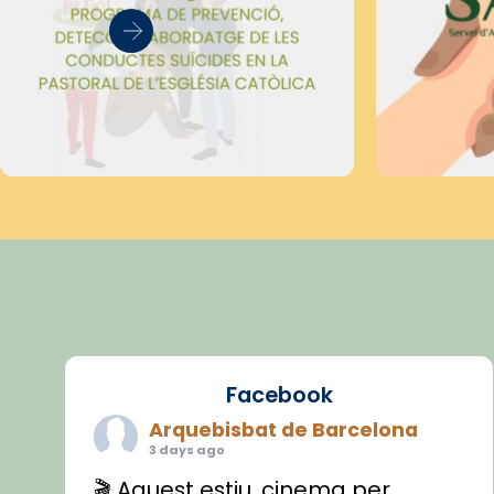
Facebook
Arquebisbat de Barcelona
3 days ago
🎬 Aquest estiu, cinema per