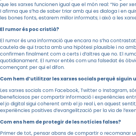
que les xarxes funcionen igual que el món real: “No per xe
I afirma que s’ha de saber triar amb qui es dialoga i en qu
les bones fonts, estarem millor informats; i això a les xarx
El rumor és poc cristià?
El rumor és una informació que encara no s’ha contrastat 
cautela de qui tracta amb una hipòtesi plausible i no amb
confirmen finalment com a certs i d’altres que no. El ru
quotidianament. El rumor entès com una falsedat és òbvia
començant per qui el difon.
Com hem d’utilitzar les xarxes socials perquè siguin
Les xarxes socials com Facebook, Twitter o Instagram, són
beneficiosos per compartir informació i experiències entr
el jo digital sigui coherent amb el jo real i, en aquest sen
experiències positives d’evangelització per la via de l’exe
Com ens hem de protegir de les notícies falses?
Primer de tot, pensar abans de compartir o recomanar u