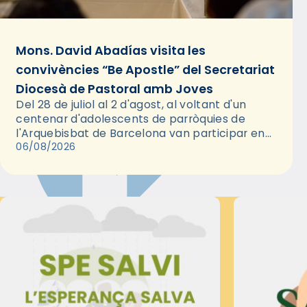
Mons. David Abadías visita les
convivències “Be Apostle” del Secretariat
Diocesà de Pastoral amb Joves
Del 28 de juliol al 2 d'agost, al voltant d'un
centenar d'adolescents de parròquies de
l'Arquebisbat de Barcelona van participar en
les convivències Be Apostle, organitzades pel
06/08/2026
Secretariat Diocesà de Pastoral amb…