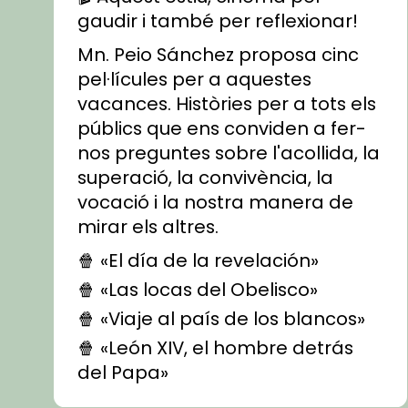
gaudir i també per reflexionar!
Mn. Peio Sánchez proposa cinc
pel·lícules per a aquestes
vacances. Històries per a tots els
públics que ens conviden a fer-
nos preguntes sobre l'acollida, la
superació, la convivència, la
vocació i la nostra manera de
mirar els altres.
🍿 «El día de la revelación»
🍿 «Las locas del Obelisco»
🍿 «Viaje al país de los blancos»
🍿 «León XIV, el hombre detrás
del Papa»
🍿 «Las ovejas detectives»