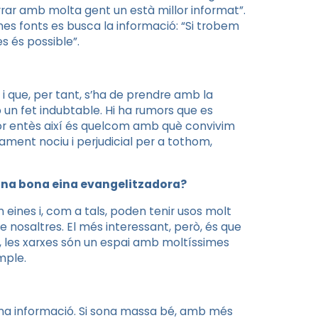
rrar amb molta gent un està millor informat”.
ines fonts es busca la informació: “Si trobem
es és possible”.
i que, per tant, s’ha de prendre amb la
 un fet indubtable. Hi ha rumors que es
mor entès així és quelcom amb què convivim
ment nociu i perjudicial per a tothom,
 una bona eina evangelitzadora?
 eines i, com a tals, poden tenir usos molt
e nosaltres. El més interessant, però, és que
tit, les xarxes són un espai amb moltíssimes
mple.
na informació. Si sona massa bé, amb més