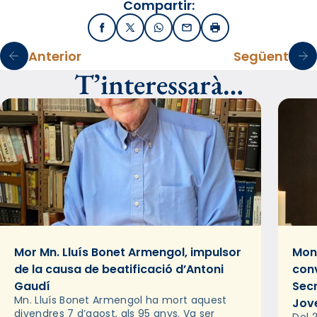
Compartir:
Facebook
X / Twitter
WhatsApp
Email
Imprimir
Anterior
Següent
T’interessarà…
Mor Mn. Lluís Bonet Armengol, impulsor
Mons
de la causa de beatificació d’Antoni
conv
Gaudí
Sec
Mn. Lluís Bonet Armengol ha mort aquest
Jov
divendres 7 d’agost, als 95 anys. Va ser