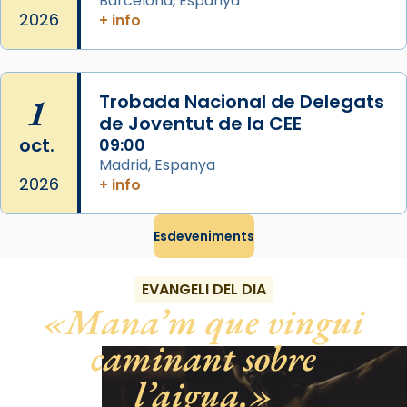
Barcelona, Espanya
«Si vols saber què és calor, ves per les
2026
+ info
Santes a Mataró»🥵.
Photo
View on Facebook
·
Share
1
Trobada Nacional de Delegats
de Joventut de la CEE
oct.
09:00
Madrid, Espanya
2026
+ info
Esdeveniments
EVANGELI DEL DIA
Mana’m que vingui
caminant sobre
l’aigua.