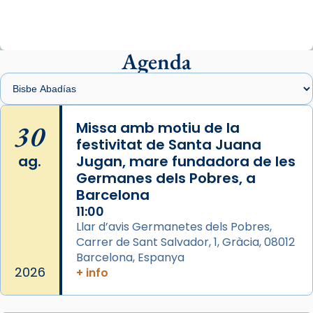
ajuden a alçar la mirada»
Mons. Sergi Gordo, bisbe de Tortosa, ha
presidit aquest 27 de juliol la missa de Les
Agenda
Santes de Mataró.
🔗
tinyurl.com/cvu5jmbk
📸 J. Merino
30
Missa amb motiu de la
festivitat de Santa Juana
Photo
ag.
Jugan, mare fundadora de les
View on Facebook
·
Share
Germanes dels Pobres, a
Barcelona
Arquebisbat de Barcelona
is at Catedral
11:00
de Barcelona.
Llar d’avis Germanetes dels Pobres,
2 weeks ago
Carrer de Sant Salvador, 1, Gràcia, 08012
Aquest dilluns, 27 de juliol, ha tingut lloc la
Barcelona, Espanya
missa d’acció de gràcies en agraïment al
2026
+ info
comitè organitzador de la visita apostòlica
del Sant Pare Lleó XIV a Barcelona, i als