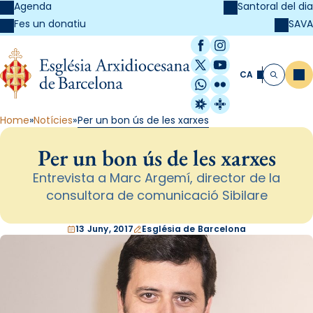
Agenda
Santoral del dia
SAVA
Fes un donatiu
Facebook
Instagram
X / Twitter
YouTube
CA
Me
Cerca
WhatsApp
Flickr
Radio Estel
Catalunya Cristi
Home
Notícies
Per un bon ús de les xarxes
Per un bon ús de les xarxes
Entrevista a Marc Argemí, director de la
consultora de comunicació Sibilare
13 Juny, 2017
Església de Barcelona