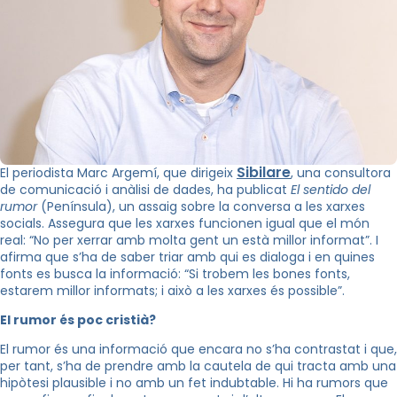
Sibilare
El periodista Marc Argemí, que dirigeix
, una consultora
de comunicació i anàlisi de dades, ha publicat
El sentido del
rumor
(Península), un assaig sobre la conversa a les xarxes
socials. Assegura que les xarxes funcionen igual que el món
real: “No per xerrar amb molta gent un està millor informat”. I
afirma que s’ha de saber triar amb qui es dialoga i en quines
fonts es busca la informació: “Si trobem les bones fonts,
estarem millor informats; i això a les xarxes és possible”.
El rumor és poc cristià?
El rumor és una informació que encara no s’ha contrastat i que,
per tant, s’ha de prendre amb la cautela de qui tracta amb una
hipòtesi plausible i no amb un fet indubtable. Hi ha rumors que