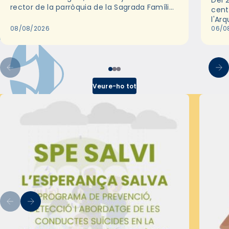
Del 2
rector de la parròquia de la Sagrada Família
cent
de Barcelona durant 25 anys, entre 1993 i
l'Ar
2018,…
08/08/2026
les 
06/0
pel 
Veure-ho tot