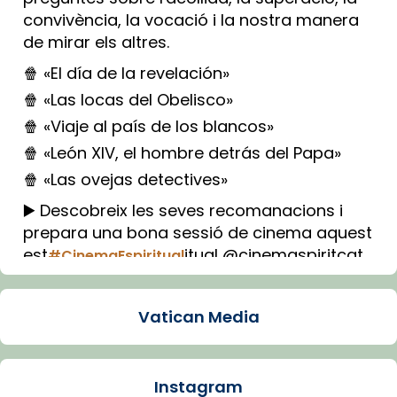
convivència, la vocació i la nostra manera
de mirar els altres.
🍿 «El día de la revelación»
🍿 «Las locas del Obelisco»
🍿 «Viaje al país de los blancos»
🍿 «León XIV, el hombre detrás del Papa»
🍿 «Las ovejas detectives»
▶️ Descobreix les seves recomanacions i
prepara una bona sessió de cinema aquest
est
itual @cinemaspiritcat
#CinemaEspiritual
Imatge: Generada amb IA (OpenAI)
Video
Vatican Media
View on Facebook
·
Share
Instagram
Arquebisbat de Barcelona