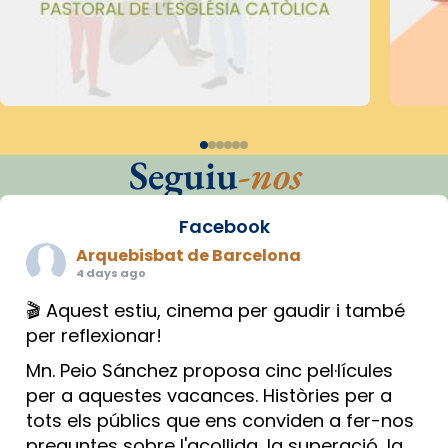
Seguiu
-nos
Facebook
Arquebisbat de Barcelona
4 days ago
🎬 Aquest estiu, cinema per gaudir i també
per reflexionar!
Mn. Peio Sánchez proposa cinc pel·lícules
per a aquestes vacances. Històries per a
tots els públics que ens conviden a fer-nos
preguntes sobre l'acollida, la superació, la