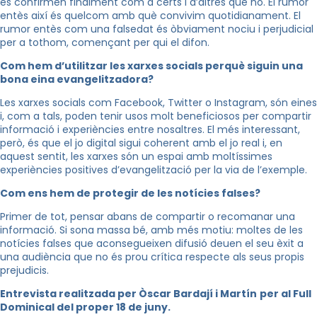
es confirmen finalment com a certs i d’altres que no. El rumor
entès així és quelcom amb què convivim quotidianament. El
rumor entès com una falsedat és òbviament nociu i perjudicial
per a tothom, començant per qui el difon.
Com hem d’utilitzar les xarxes socials perquè siguin una
bona eina evangelitzadora?
Les xarxes socials com Facebook, Twitter o Instagram, són eines
i, com a tals, poden tenir usos molt beneficiosos per compartir
informació i experiències entre nosaltres. El més interessant,
però, és que el jo digital sigui coherent amb el jo real i, en
aquest sentit, les xarxes són un espai amb moltíssimes
experiències positives d’evangelització per la via de l’exemple.
Com ens hem de protegir de les notícies falses?
Primer de tot, pensar abans de compartir o recomanar una
informació. Si sona massa bé, amb més motiu: moltes de les
notícies falses que aconsegueixen difusió deuen el seu èxit a
una audiència que no és prou crítica respecte als seus propis
prejudicis.
Entrevista realitzada per Òscar Bardají i Martín
per al Full
Dominical del proper 18 de juny.