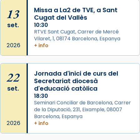
col·laboradors, a la Catedral de Barcelona.
13
Missa a La2 de TVE, a Sant
L’arquebisbe de Barcelona, el cardenal Joan
Cugat del Vallès
Josep Omella, ha presidit la missa i l’ha
set.
10:30
concelebrat el bisbe auxiliar de Barcelona,
RTVE Sant Cugat, Carrer de Mercé
Mons. David Abadías.
Vilaret, 1, 08174 Barcelona, Espanya
2026
+ info
📸 Dr. G. Simón
Photo
View on Facebook
·
Share
22
Jornada d'inici de curs del
Secretariat diocesà
Arquebisbat de Barcelona
set.
d'educació catòlica
2 weeks ago
18:30
Seminari Conciliar de Barcelona, Carrer
Memòria de les santes Juliana i
de la Diputació, 231, Eixample, 08007
Semproniana, verges i màrtirs.
Barcelona, Espanya
Acompanyant la història de sant Cugat, a
2026
+ info
partir de l’Edat Mitjana sorgeix la tradició
que les santes Juliana (“relatiu a Júlia”) i