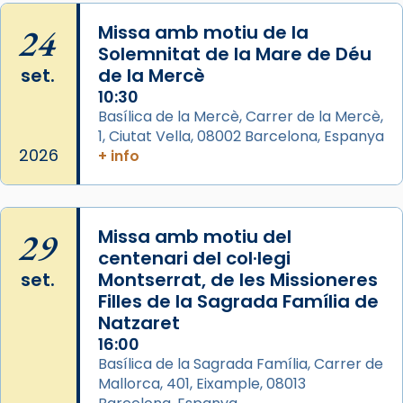
Semproniana (“relatiu a Semprònia =
24
Missa amb motiu de la
eterna”) són deixebles seves. I l’any 1667, el
Solemnitat de la Mare de Déu
frare Joan Gaspar Roig, afirma en una obra
set.
de la Mercè
que les santes són filles de l’antiga Iluro.
10:30
Mataró en reivindicarà les relíquies fins que
Basílica de la Mercè, Carrer de la Mercè,
les aconseguirà el 1772. L’ofici que es canta
1, Ciutat Vella, 08002 Barcelona, Espanya
a la “Missa de les Santes” (“Missa de
2026
+ info
Glòria”) fou composta el 1848 per Mn.
Manuel Blanch, amb aire d’òpera
italianitzant; s’interpreta per privilegi
29
Missa amb motiu del
pontifici, amb orquestra i cor, i té una
centenari del col·legi
duració aproximada de tres hores. Després,
set.
Montserrat, de les Missioneres
processó (recuperada el 1972) al voltant
Filles de la Sagrada Família de
del temple amb les relíquies de les santes.
Natzaret
Des de 1985 hi participa també un grup de
16:00
diablesses amb música i ball propis. Festa
Basílica de la Sagrada Família, Carrer de
gran a Mataró.
Mallorca, 401, Eixample, 08013