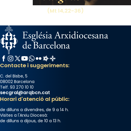
(Mt 14,22-36)
Facebook
Instagram
X / Twitter
YouTube
WhatsApp
Flickr
Radio Estel
Catalunya Cristiana
Contacte i suggeriments:
C. del Bisbe, 5
08002 Barcelona
Telf. 93 270 10 10
secgral@arqbcn.cat
Horari d'atenció al públic:
de dilluns a divendres, de 9 a 14 h.
Visites a l'Arxiu Diocesà:
de dilluns a dijous, de 10 a 13 h.