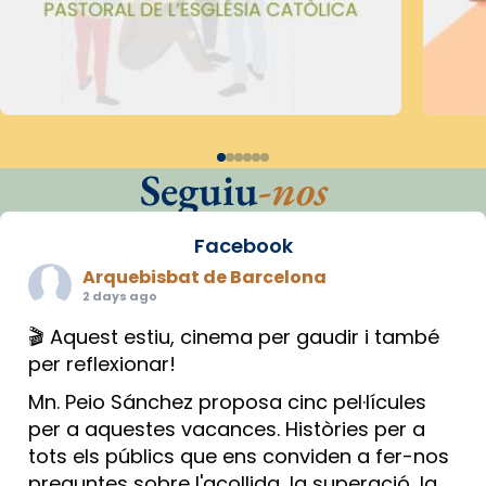
Seguiu
-nos
Facebook
Arquebisbat de Barcelona
2 days ago
🎬 Aquest estiu, cinema per gaudir i també
per reflexionar!
Mn. Peio Sánchez proposa cinc pel·lícules
per a aquestes vacances. Històries per a
tots els públics que ens conviden a fer-nos
preguntes sobre l'acollida, la superació, la