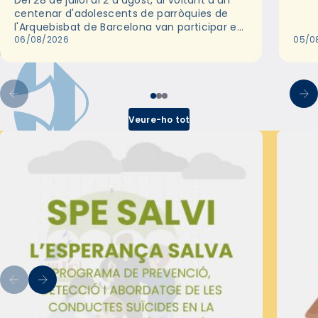
Del 28 de juliol al 2 d'agost, al voltant d'un
deix
centenar d'adolescents de parròquies de
trav
l'Arquebisbat de Barcelona van participar en
les convivències Be Apostle, organitzades
06/08/2026
05/0
pel Secretariat Diocesà de Pastoral amb…
Veure-ho tot