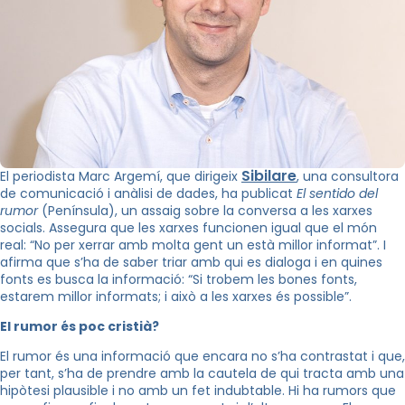
Sibilare
El periodista Marc Argemí, que dirigeix
, una consultora
de comunicació i anàlisi de dades, ha publicat
El sentido del
rumor
(Península), un assaig sobre la conversa a les xarxes
socials. Assegura que les xarxes funcionen igual que el món
real: “No per xerrar amb molta gent un està millor informat”. I
afirma que s’ha de saber triar amb qui es dialoga i en quines
fonts es busca la informació: “Si trobem les bones fonts,
estarem millor informats; i això a les xarxes és possible”.
El rumor és poc cristià?
El rumor és una informació que encara no s’ha contrastat i que,
per tant, s’ha de prendre amb la cautela de qui tracta amb una
hipòtesi plausible i no amb un fet indubtable. Hi ha rumors que