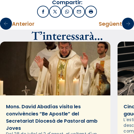
Compartir:
Facebook
X / Twitter
WhatsApp
Email
Imprimir
Anterior
Següent
T’interessarà…
Mons. David Abadías visita les
Cinc
convivències “Be Apostle” del
gaud
L'es
Secretariat Diocesà de Pastoral amb
desc
Joves
comp