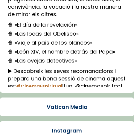
convivència, la vocació i la nostra manera
de mirar els altres.
🍿 «El día de la revelación»
🍿 «Las locas del Obelisco»
🍿 «Viaje al país de los blancos»
🍿 «León XIV, el hombre detrás del Papa»
🍿 «Las ovejas detectives»
▶️ Descobreix les seves recomanacions i
prepara una bona sessió de cinema aquest
est
itual @cinemaspiritcat
#CinemaEspiritual
Imatge: Generada amb IA (OpenAI)
Video
Vatican Media
View on Facebook
·
Share
Instagram
Arquebisbat de Barcelona