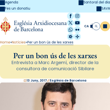
Agenda
Santoral del dia
SAVA
Fes un donatiu
Facebook
Instagram
X / Twitter
YouTube
CA
Me
Cerca
WhatsApp
Flickr
Radio Estel
Catalunya Cristi
Home
Notícies
Per un bon ús de les xarxes
Per un bon ús de les xarxes
Entrevista a Marc Argemí, director de la
consultora de comunicació Sibilare
13 Juny, 2017
Església de Barcelona