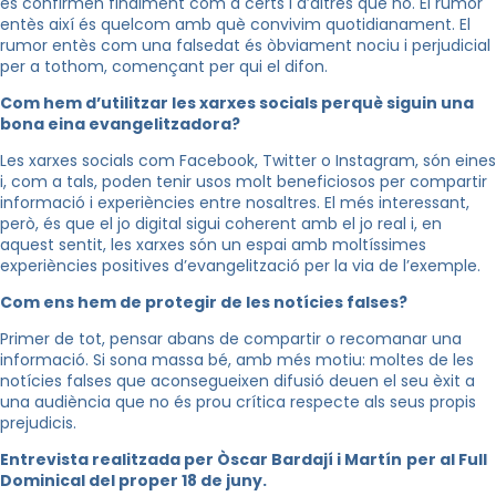
es confirmen finalment com a certs i d’altres que no. El rumor
entès així és quelcom amb què convivim quotidianament. El
rumor entès com una falsedat és òbviament nociu i perjudicial
per a tothom, començant per qui el difon.
Com hem d’utilitzar les xarxes socials perquè siguin una
bona eina evangelitzadora?
Les xarxes socials com Facebook, Twitter o Instagram, són eines
i, com a tals, poden tenir usos molt beneficiosos per compartir
informació i experiències entre nosaltres. El més interessant,
però, és que el jo digital sigui coherent amb el jo real i, en
aquest sentit, les xarxes són un espai amb moltíssimes
experiències positives d’evangelització per la via de l’exemple.
Com ens hem de protegir de les notícies falses?
Primer de tot, pensar abans de compartir o recomanar una
informació. Si sona massa bé, amb més motiu: moltes de les
notícies falses que aconsegueixen difusió deuen el seu èxit a
una audiència que no és prou crítica respecte als seus propis
prejudicis.
Entrevista realitzada per Òscar Bardají i Martín
per al Full
Dominical del proper 18 de juny.