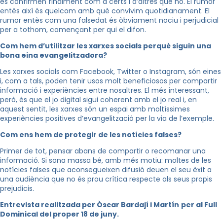
es confirmen finalment com a certs i d’altres que no. El rumor
entès així és quelcom amb què convivim quotidianament. El
rumor entès com una falsedat és òbviament nociu i perjudicial
per a tothom, començant per qui el difon.
Com hem d’utilitzar les xarxes socials perquè siguin una
bona eina evangelitzadora?
Les xarxes socials com Facebook, Twitter o Instagram, són eines
i, com a tals, poden tenir usos molt beneficiosos per compartir
informació i experiències entre nosaltres. El més interessant,
però, és que el jo digital sigui coherent amb el jo real i, en
aquest sentit, les xarxes són un espai amb moltíssimes
experiències positives d’evangelització per la via de l’exemple.
Com ens hem de protegir de les notícies falses?
Primer de tot, pensar abans de compartir o recomanar una
informació. Si sona massa bé, amb més motiu: moltes de les
notícies falses que aconsegueixen difusió deuen el seu èxit a
una audiència que no és prou crítica respecte als seus propis
prejudicis.
Entrevista realitzada per Òscar Bardají i Martín
per al Full
Dominical del proper 18 de juny.