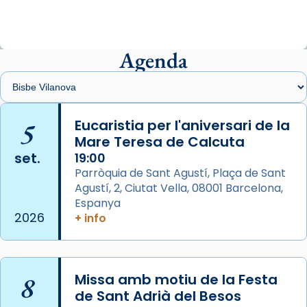
ajuden a alçar la mirada»
Mons. Sergi Gordo, bisbe de Tortosa, ha
presidit aquest 27 de juliol la missa de Les
Agenda
Santes de Mataró.
🔗
tinyurl.com/cvu5jmbk
📸 J. Merino
5
Eucaristia per l'aniversari de la
Mare Teresa de Calcuta
Photo
set.
19:00
View on Facebook
·
Share
Parròquia de Sant Agustí, Plaça de Sant
Agustí, 2, Ciutat Vella, 08001 Barcelona,
Arquebisbat de Barcelona
is at Catedral
Espanya
de Barcelona.
2026
+ info
2 weeks ago
Aquest dilluns, 27 de juliol, ha tingut lloc la
missa d’acció de gràcies en agraïment al
8
Missa amb motiu de la Festa
comitè organitzador de la visita apostòlica
de Sant Adrià del Besos
del Sant Pare Lleó XIV a Barcelona, i als