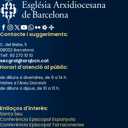
«Si vols saber què és calor, ves per les
Santes a Mataró»🥵.
Photo
Facebook
Instagram
X / Twitter
YouTube
WhatsApp
Flickr
Radio Estel
Catalunya Cristiana
View on Facebook
·
Share
Contacte i suggeriments:
C. del Bisbe, 5
08002 Barcelona
Telf. 93 270 10 10
secgral@arqbcn.cat
Horari d'atenció al públic:
de dilluns a divendres, de 9 a 14 h.
Visites a l'Arxiu Diocesà:
de dilluns a dijous, de 10 a 13 h.
Enllaços d'interès:
Santa Seu
Conferència Episcopal Espanyola
Conferència Episcopal Tarraconense