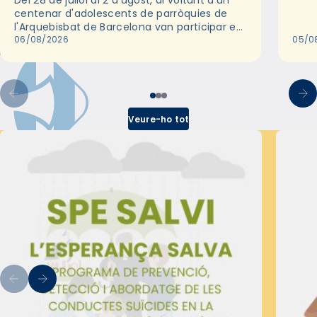
Del 28 de juliol al 2 d'agost, al voltant d'un
deix
centenar d'adolescents de parròquies de
trav
l'Arquebisbat de Barcelona van participar en
les convivències Be Apostle, organitzades
06/08/2026
05/0
pel Secretariat Diocesà de Pastoral amb…
Veure-ho tot