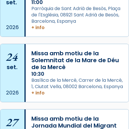
set.
11:00
col·laboradors, a la Catedral de Barcelona.
Parròquia de Sant Adrià de Besòs, Plaça
L’arquebisbe de Barcelona, el cardenal Joan
de l'Església, 08921 Sant Adrià de Besòs,
Josep Omella, ha presidit la missa i l’ha
Barcelona, Espanya
2026
+ info
concelebrat el bisbe auxiliar de Barcelona,
Mons. David Abadías.
📸 Dr. G. Simón
24
Missa amb motiu de la
Photo
Solemnitat de la Mare de Déu
View on Facebook
·
Share
set.
de la Mercè
10:30
Arquebisbat de Barcelona
Basílica de la Mercè, Carrer de la Mercè,
2 weeks ago
1, Ciutat Vella, 08002 Barcelona, Espanya
2026
+ info
Memòria de les santes Juliana i
Semproniana, verges i màrtirs.
Acompanyant la història de sant Cugat, a
27
Missa amb motiu de la
partir de l’Edat Mitjana sorgeix la tradició
Jornada Mundial del Migrant
que les santes Juliana (“relatiu a Júlia”) i