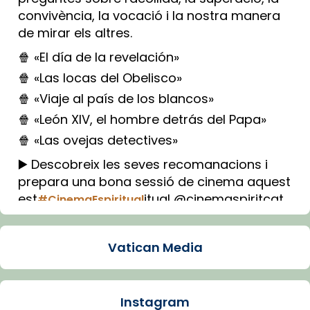
convivència, la vocació i la nostra manera
de mirar els altres.
🍿 «El día de la revelación»
🍿 «Las locas del Obelisco»
🍿 «Viaje al país de los blancos»
🍿 «León XIV, el hombre detrás del Papa»
🍿 «Las ovejas detectives»
▶️ Descobreix les seves recomanacions i
prepara una bona sessió de cinema aquest
est
itual @cinemaspiritcat
#CinemaEspiritual
Imatge: Generada amb IA (OpenAI)
Video
Vatican Media
View on Facebook
·
Share
Instagram
Arquebisbat de Barcelona