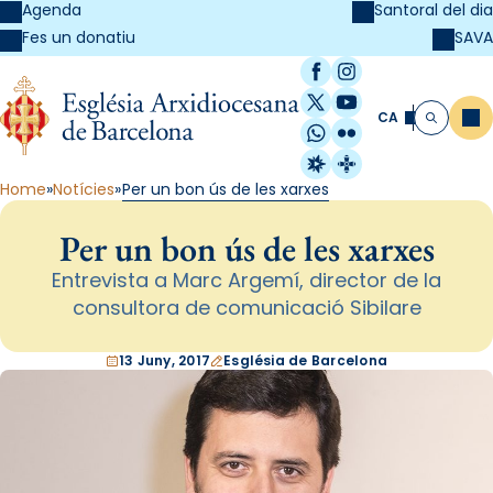
Agenda
Santoral del dia
SAVA
Fes un donatiu
Facebook
Instagram
X / Twitter
YouTube
CA
Me
Cerca
WhatsApp
Flickr
Radio Estel
Catalunya Cristi
Home
Notícies
Per un bon ús de les xarxes
Per un bon ús de les xarxes
Entrevista a Marc Argemí, director de la
consultora de comunicació Sibilare
13 Juny, 2017
Església de Barcelona