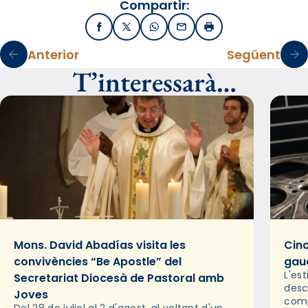
Compartir:
Facebook
X / Twitter
WhatsApp
Email
Imprimir
Anterior
Següent
T’interessarà…
Mons. David Abadías visita les
Cinc
convivències “Be Apostle” del
gaud
L'es
Secretariat Diocesà de Pastoral amb
desc
Joves
comp