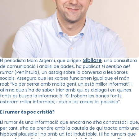
Sibilare
El periodista Marc Argemí, que dirigeix
, una consultora
de comunicació i anàlisi de dades, ha publicat
El sentido del
rumor
(Península), un assaig sobre la conversa a les xarxes
socials. Assegura que les xarxes funcionen igual que el món
real: “No per xerrar amb molta gent un està millor informat”. I
afirma que s’ha de saber triar amb qui es dialoga i en quines
fonts es busca la informació: “Si trobem les bones fonts,
estarem millor informats; i això a les xarxes és possible”.
El rumor és poc cristià?
El rumor és una informació que encara no s’ha contrastat i que,
per tant, s’ha de prendre amb la cautela de qui tracta amb una
hipòtesi plausible i no amb un fet indubtable. Hi ha rumors que