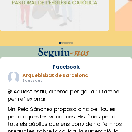
Seguiu
-nos
Facebook
Arquebisbat de Barcelona
3 days ago
🎬 Aquest estiu, cinema per gaudir i també
per reflexionar!
Mn. Peio Sánchez proposa cinc pel·lícules
per a aquestes vacances. Històries per a
tots els públics que ens conviden a fer-nos
preguntes sobre l'acollida, la superació, la