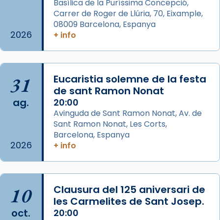
Basílica de la Puríssima Concepció,
col·laboradors, a la Catedral de Barcelona.
Carrer de Roger de Llúria, 70, Eixample,
L’arquebisbe de Barcelona, el cardenal Joan
08009 Barcelona, Espanya
2026
+ info
Josep Omella, ha presidit la missa i l’ha
concelebrat el bisbe auxiliar de Barcelona,
Mons. David Abadías.
📸 Dr. G. Simón
31
Eucaristia solemne de la festa
de sant Ramon Nonat
Photo
ag.
20:00
View on Facebook
·
Share
Avinguda de Sant Ramon Nonat, Av. de
Sant Ramon Nonat, Les Corts,
Barcelona, Espanya
Arquebisbat de Barcelona
2026
+ info
2 weeks ago
Memòria de les santes Juliana i
Semproniana, verges i màrtirs.
10
Clausura del 125 aniversari de
Acompanyant la història de sant Cugat, a
les Carmelites de Sant Josep.
partir de l’Edat Mitjana sorgeix la tradició
oct.
20:00
que les santes Juliana (“relatiu a Júlia”) i