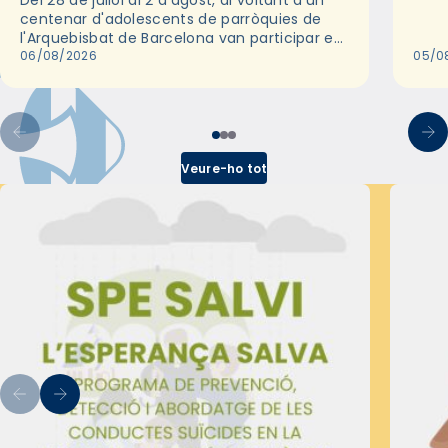
Del 28 de juliol al 2 d'agost, al voltant d'un
deix
centenar d'adolescents de parròquies de
trav
l'Arquebisbat de Barcelona van participar en
les convivències Be Apostle, organitzades
06/08/2026
05/0
pel Secretariat Diocesà de Pastoral amb…
Veure-ho tot