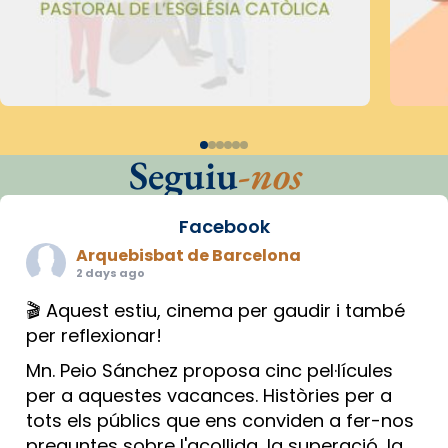
Seguiu
-nos
Facebook
Arquebisbat de Barcelona
2 days ago
🎬 Aquest estiu, cinema per gaudir i també
per reflexionar!
Mn. Peio Sánchez proposa cinc pel·lícules
per a aquestes vacances. Històries per a
tots els públics que ens conviden a fer-nos
preguntes sobre l'acollida, la superació, la