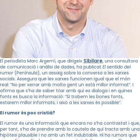
Sibilare
El periodista Marc Argemí, que dirigeix
, una consultora
de comunicació i anàlisi de dades, ha publicat
El sentido del
rumor
(Península), un assaig sobre la conversa a les xarxes
socials. Assegura que les xarxes funcionen igual que el món
real: “No per xerrar amb molta gent un està millor informat”. I
afirma que s’ha de saber triar amb qui es dialoga i en quines
fonts es busca la informació: “Si trobem les bones fonts,
estarem millor informats; i això a les xarxes és possible”.
El rumor és poc cristià?
El rumor és una informació que encara no s’ha contrastat i que,
per tant, s’ha de prendre amb la cautela de qui tracta amb una
hipòtesi plausible i no amb un fet indubtable. Hi ha rumors que