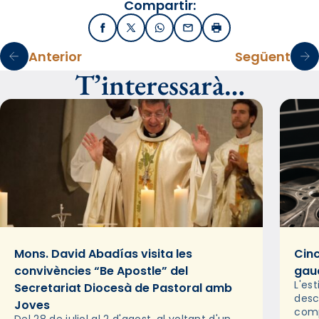
Compartir:
Facebook
X / Twitter
WhatsApp
Email
Imprimir
Anterior
Següent
T’interessarà…
Mons. David Abadías visita les
Cinc
convivències “Be Apostle” del
gaud
L'es
Secretariat Diocesà de Pastoral amb
desc
Joves
comp