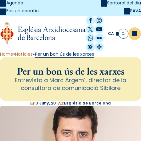
Agenda
Santoral del dia
SAVA
Fes un donatiu
Facebook
Instagram
X / Twitter
YouTube
CA
Me
Cerca
WhatsApp
Flickr
Radio Estel
Catalunya Cristi
Home
Notícies
Per un bon ús de les xarxes
Per un bon ús de les xarxes
Entrevista a Marc Argemí, director de la
consultora de comunicació Sibilare
13 Juny, 2017
Església de Barcelona