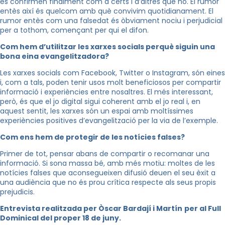
es confirmen finalment com a certs i d’altres que no. El rumor
entès així és quelcom amb què convivim quotidianament. El
rumor entès com una falsedat és òbviament nociu i perjudicial
per a tothom, començant per qui el difon.
Com hem d’utilitzar les xarxes socials perquè siguin una
bona eina evangelitzadora?
Les xarxes socials com Facebook, Twitter o Instagram, són eines
i, com a tals, poden tenir usos molt beneficiosos per compartir
informació i experiències entre nosaltres. El més interessant,
però, és que el jo digital sigui coherent amb el jo real i, en
aquest sentit, les xarxes són un espai amb moltíssimes
experiències positives d’evangelització per la via de l’exemple.
Com ens hem de protegir de les notícies falses?
Primer de tot, pensar abans de compartir o recomanar una
informació. Si sona massa bé, amb més motiu: moltes de les
notícies falses que aconsegueixen difusió deuen el seu èxit a
una audiència que no és prou crítica respecte als seus propis
prejudicis.
Entrevista realitzada per Òscar Bardají i Martín
per al Full
Dominical del proper 18 de juny.