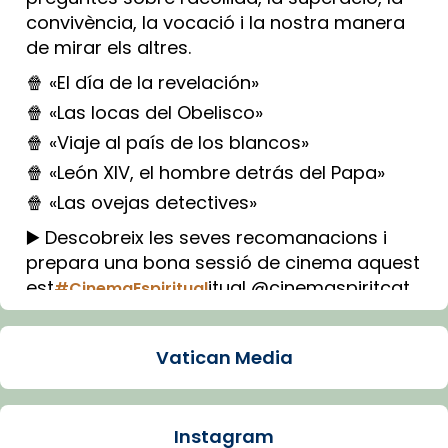
convivència, la vocació i la nostra manera
de mirar els altres.
🍿 «El día de la revelación»
🍿 «Las locas del Obelisco»
🍿 «Viaje al país de los blancos»
🍿 «León XIV, el hombre detrás del Papa»
🍿 «Las ovejas detectives»
▶️ Descobreix les seves recomanacions i
prepara una bona sessió de cinema aquest
est
itual @cinemaspiritcat
#CinemaEspiritual
Imatge: Generada amb IA (OpenAI)
Video
Vatican Media
View on Facebook
·
Share
Instagram
Arquebisbat de Barcelona