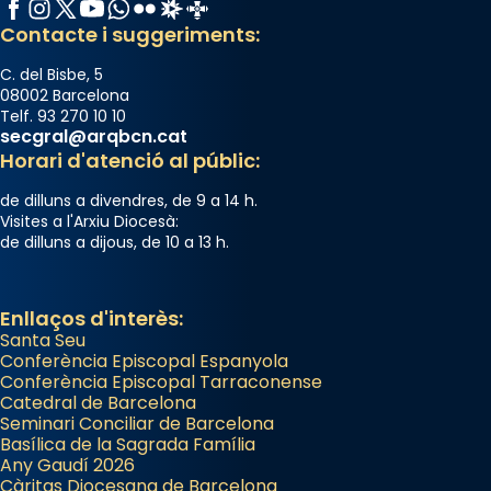
Facebook
Instagram
X / Twitter
YouTube
WhatsApp
Flickr
Radio Estel
Catalunya Cristiana
«Si vols saber què és calor, ves per les
Contacte i suggeriments:
Santes a Mataró»🥵.
Photo
C. del Bisbe, 5
08002 Barcelona
View on Facebook
·
Share
Telf. 93 270 10 10
secgral@arqbcn.cat
Horari d'atenció al públic:
de dilluns a divendres, de 9 a 14 h.
Visites a l'Arxiu Diocesà:
de dilluns a dijous, de 10 a 13 h.
Enllaços d'interès:
Santa Seu
Conferència Episcopal Espanyola
Conferència Episcopal Tarraconense
Catedral de Barcelona
Seminari Conciliar de Barcelona
Basílica de la Sagrada Família
Any Gaudí 2026
Càritas Diocesana de Barcelona