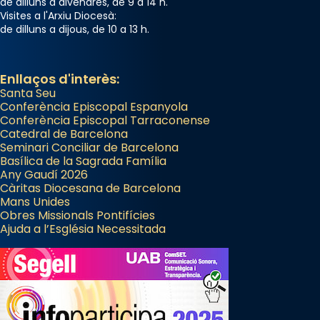
de dilluns a divendres, de 9 a 14 h.
«Si vols saber què és calor, ves per les
Visites a l'Arxiu Diocesà:
de dilluns a dijous, de 10 a 13 h.
Santes a Mataró»🥵.
Photo
Enllaços d'interès:
View on Facebook
·
Share
Santa Seu
Conferència Episcopal Espanyola
Arquebisbat de Barcelona
Conferència Episcopal Tarraconense
2 weeks ago
Catedral de Barcelona
Seminari Conciliar de Barcelona
Jaume, fill de Zebedeu, és juntament amb el
Basílica de la Sagrada Família
Any Gaudí 2026
seu germà Joan i Pere un dels que
Càritas Diocesana de Barcelona
acompanyava més de prop Jesús.
Mans Unides
Obres Missionals Pontifícies
Segons el llibre dels Fets (12,2) fou el primer
Ajuda a l’Església Necessitada
apòstol màrtir, decapitat a Jerusalem per
Herodes Agripa (vers l'any 44).
Patró de Galícia, després de les invasions
musulmanes fou venerat com a patró dels
Regnes castellans i més tard de tota