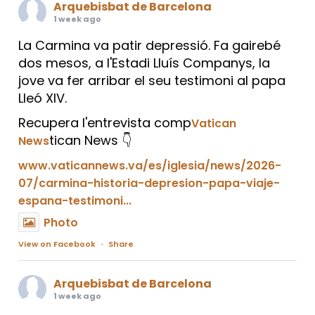
Arquebisbat de Barcelona
1 week ago
La Carmina va patir depressió. Fa gairebé
dos mesos, a l'Estadi Lluís Companys, la
jove va fer arribar el seu testimoni al papa
Lleó XIV.
Recupera l'entrevista comp
Vatican
tican News 👇
News
www.vaticannews.va/es/iglesia/news/2026-
07/carmina-historia-depresion-papa-viaje-
espana-testimoni...
Photo
View on Facebook
·
Share
Arquebisbat de Barcelona
1 week ago