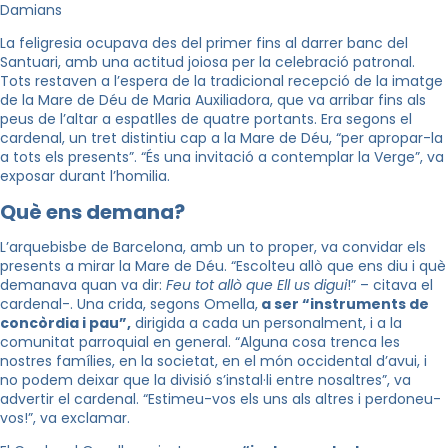
Damians
La feligresia ocupava des del primer fins al darrer banc del
Santuari, amb una actitud joiosa per la celebració patronal.
Tots restaven a l’espera de la tradicional recepció de la imatge
de la Mare de Déu de Maria Auxiliadora, que va arribar fins als
peus de l’altar a espatlles de quatre portants. Era segons el
cardenal, un tret distintiu cap a la Mare de Déu, “per apropar-la
a tots els presents”. “És una invitació a contemplar la Verge”, va
exposar durant l’homilia.
Què ens demana?
L’arquebisbe de Barcelona, amb un to proper, va convidar els
presents a mirar la Mare de Déu. “Escolteu allò que ens diu i què
demanava quan va dir:
Feu tot allò que Ell us digui
!” – citava el
cardenal-. Una crida, segons Omella,
a ser “instruments de
concòrdia i pau”,
dirigida a cada un personalment, i a la
comunitat parroquial en general. “Alguna cosa trenca les
nostres famílies, en la societat, en el món occidental d’avui, i
no podem deixar que la divisió s’instal·li entre nosaltres”, va
advertir el cardenal. “Estimeu-vos els uns als altres i perdoneu-
vos!”, va exclamar.