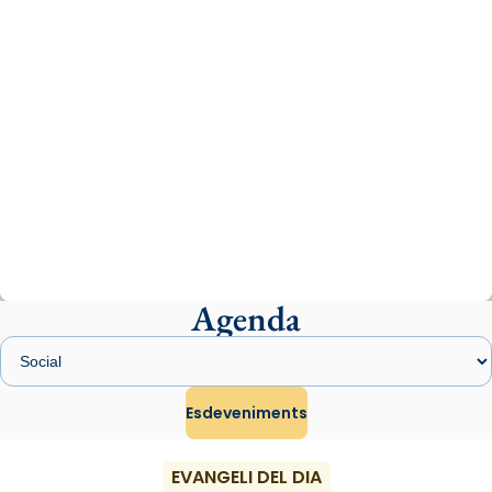
del Sant Pare Lleó XIV a Barcelona, i als
col·laboradors, a la Catedral de Barcelona.
L’arquebisbe de Barcelona, el cardenal Joan
Josep Omella, ha presidit la missa i l’ha
concelebrat el bisbe auxiliar de Barcelona,
Mons. David Abadías.
📸 Dr. G. Simón
Photo
View on Facebook
·
Share
Agenda
Arquebisbat de Barcelona
1 week ago
Memòria de les santes Juliana i
Semproniana, verges i màrtirs.
Esdeveniments
Acompanyant la història de sant Cugat, a
partir de l’Edat Mitjana sorgeix la tradició
EVANGELI DEL DIA