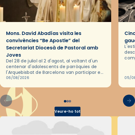
Mons. David Abadías visita les
Cinc
convivències “Be Apostle” del
gaud
L'es
Secretariat Diocesà de Pastoral amb
desc
Joves
comp
Del 28 de juliol al 2 d'agost, al voltant d'un
deix
centenar d'adolescents de parròquies de
trav
l'Arquebisbat de Barcelona van participar en
les convivències Be Apostle, organitzades
06/08/2026
05/0
pel Secretariat Diocesà de Pastoral amb…
Veure-ho tot