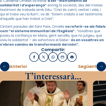
El Cardenal Omella va instar
a ser “instruments de
solidaritat i d’esperança”
enmig la societat, des del mateix
testimoni de trobada amb Déu. “Crist és camí, veritat i vida, i
qui el troba veu la llum”, va dir. “Estem cridats a ser testimonis
d’aquells que han trobat a Crist”.
Cintant paraules del Sant Pare, Omella
va referir-se als fidels
com “el sistema immunitari de l’Església”.
“Vosaltres que
poseu la confiança en Maria, gent senzilla, que no jutgeu, que
viviu la solidaritat – els exhortava el bisbe-
és en vosaltres on
s’obren camins de transformació del món”.
Compartir:
Facebook
X / Twitter
WhatsApp
Email
Imprimir
Anterior
Següent
T’interessarà…