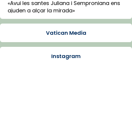
«Avui les santes Juliana i Semproniana ens
ajuden a alçar la mirada»
Mons. Sergi Gordo, bisbe de Tortosa, ha
presidit aquest 27 de juliol la missa de Les
Vatican Media
Santes de Mataró.
🔗
tinyurl.com/cvu5jmbk
📸 J. Merino
Instagram
Photo
View on Facebook
·
Share
Arquebisbat de Barcelona
is at Catedral
de Barcelona.
1 week ago
Aquest dilluns, 27 de juliol, ha tingut lloc la
missa d’acció de gràcies en agraïment al
comitè organitzador de la visita apostòlica