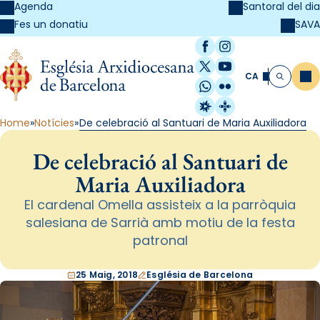
Agenda
Santoral del dia
SAVA
Fes un donatiu
Facebook
Instagram
X / Twitter
YouTube
CA
Me
Cerca
WhatsApp
Flickr
Radio Estel
Catalunya Cristi
Home
Notícies
De celebració al Santuari de Maria Auxiliadora
De celebració al Santuari de
Maria Auxiliadora
El cardenal Omella assisteix a la parròquia
salesiana de Sarrià amb motiu de la festa
patronal
25 Maig, 2018
Església de Barcelona