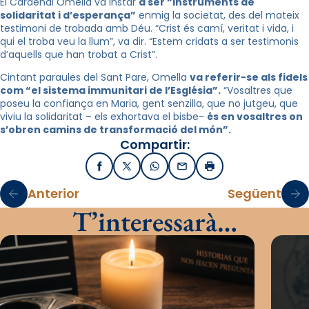
El Cardenal Omella va instar
a ser “instruments de
solidaritat i d’esperança”
enmig la societat, des del mateix
testimoni de trobada amb Déu. “Crist és camí, veritat i vida, i
qui el troba veu la llum”, va dir. “Estem cridats a ser testimonis
d’aquells que han trobat a Crist”.
Cintant paraules del Sant Pare, Omella
va referir-se als fidels
com “el sistema immunitari de l’Església”.
“Vosaltres que
poseu la confiança en Maria, gent senzilla, que no jutgeu, que
viviu la solidaritat – els exhortava el bisbe-
és en vosaltres on
s’obren camins de transformació del món”.
Compartir:
Facebook
X / Twitter
WhatsApp
Email
Imprimir
Anterior
Següent
T’interessarà…