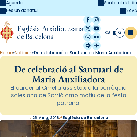
Agenda
Santoral del dia
SAVA
Fes un donatiu
Facebook
Instagram
X / Twitter
YouTube
CA
Me
Cerca
WhatsApp
Flickr
Radio Estel
Catalunya Cristi
Home
Notícies
De celebració al Santuari de Maria Auxiliadora
De celebració al Santuari de
Maria Auxiliadora
El cardenal Omella assisteix a la parròquia
salesiana de Sarrià amb motiu de la festa
patronal
25 Maig, 2018
Església de Barcelona