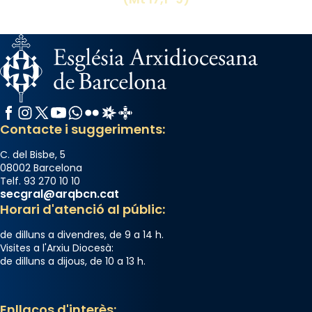
El seu sepulcre a Compostela fou un gran
centre de peregrinacions medievals de tot
el món cristià, després de Roma i terra
Santa.
«A Raïms de Sant Jaume, raïms aigualits;
raïms de setembre te'n llepes els dits»,
Facebook
Instagram
X / Twitter
YouTube
WhatsApp
Flickr
Radio Estel
Catalunya Cristiana
segons una dita popular.
Contacte i suggeriments:
Photo
C. del Bisbe, 5
View on Facebook
·
Share
08002 Barcelona
Telf. 93 270 10 10
secgral@arqbcn.cat
Horari d'atenció al públic:
de dilluns a divendres, de 9 a 14 h.
Visites a l'Arxiu Diocesà:
de dilluns a dijous, de 10 a 13 h.
Enllaços d'interès: