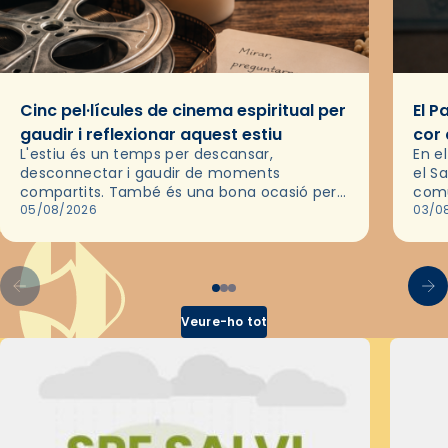
Cinc pel·lícules de cinema espiritual per
El P
gaudir i reflexionar aquest estiu
cor 
L'estiu és un temps per descansar,
En e
desconnectar i gaudir de moments
el S
compartits. També és una bona ocasió per
comu
deixar-se portar per una bona història i, a
05/08/2026
de l
03/0
través del cinema, reflexionar sobre les…
d’un
Veure-ho tot