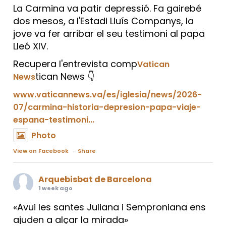
La Carmina va patir depressió. Fa gairebé
dos mesos, a l'Estadi Lluís Companys, la
jove va fer arribar el seu testimoni al papa
Lleó XIV.
Recupera l'entrevista comp
Vatican
tican News 👇
News
www.vaticannews.va/es/iglesia/news/2026-
07/carmina-historia-depresion-papa-viaje-
espana-testimoni...
Photo
View on Facebook
·
Share
Arquebisbat de Barcelona
1 week ago
«Avui les santes Juliana i Semproniana ens
ajuden a alçar la mirada»