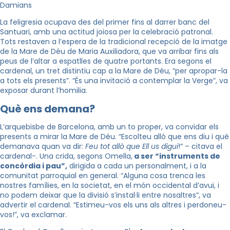
Damians
La feligresia ocupava des del primer fins al darrer banc del
Santuari, amb una actitud joiosa per la celebració patronal.
Tots restaven a l’espera de la tradicional recepció de la imatge
de la Mare de Déu de Maria Auxiliadora, que va arribar fins als
peus de l’altar a espatlles de quatre portants. Era segons el
cardenal, un tret distintiu cap a la Mare de Déu, “per apropar-la
a tots els presents”. “És una invitació a contemplar la Verge”, va
exposar durant l’homilia.
Què ens demana?
L’arquebisbe de Barcelona, amb un to proper, va convidar els
presents a mirar la Mare de Déu. “Escolteu allò que ens diu i què
demanava quan va dir:
Feu tot allò que Ell us digui
!” – citava el
cardenal-. Una crida, segons Omella,
a ser “instruments de
concòrdia i pau”,
dirigida a cada un personalment, i a la
comunitat parroquial en general. “Alguna cosa trenca les
nostres famílies, en la societat, en el món occidental d’avui, i
no podem deixar que la divisió s’instal·li entre nosaltres”, va
advertir el cardenal. “Estimeu-vos els uns als altres i perdoneu-
vos!”, va exclamar.