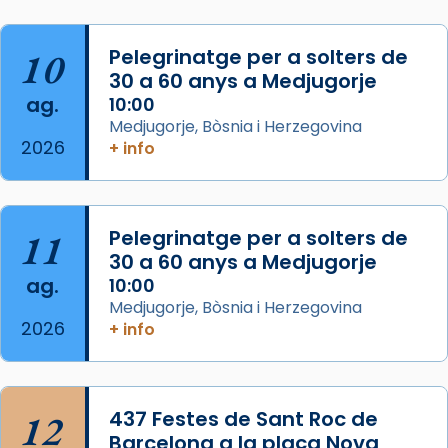
de Barcelona.
2 weeks ago
Aquest dilluns, 27 de juliol, ha tingut lloc la
10
Pelegrinatge per a solters de
missa d’acció de gràcies en agraïment al
30 a 60 anys a Medjugorje
ag.
comitè organitzador de la visita apostòlica
10:00
Medjugorje, Bòsnia i Herzegovina
del Sant Pare Lleó XIV a Barcelona, i als
2026
+ info
col·laboradors, a la Catedral de Barcelona.
L’arquebisbe de Barcelona, el cardenal Joan
Josep Omella, ha presidit la missa i l’ha
11
Pelegrinatge per a solters de
concelebrat el bisbe auxiliar de Barcelona,
30 a 60 anys a Medjugorje
Mons. David Abadías.
ag.
10:00
📸 Dr. G. Simón
Medjugorje, Bòsnia i Herzegovina
2026
+ info
Photo
View on Facebook
·
Share
12
437 Festes de Sant Roc de
Arquebisbat de Barcelona
2 weeks ago
Barcelona a la plaça Nova