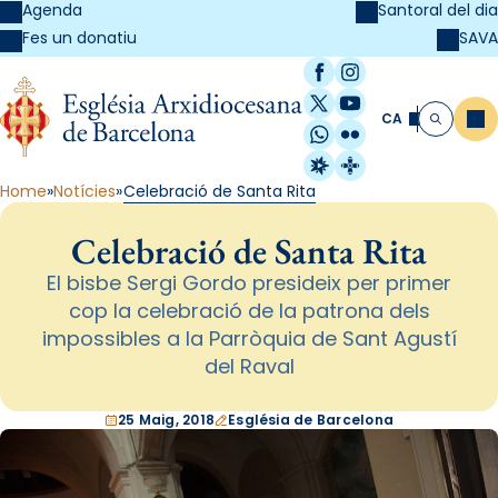
Agenda
Santoral del dia
SAVA
Fes un donatiu
Facebook
Instagram
X / Twitter
YouTube
CA
Me
Cerca
WhatsApp
Flickr
Radio Estel
Catalunya Cristi
Home
Notícies
Celebració de Santa Rita
Celebració de Santa Rita
El bisbe Sergi Gordo presideix per primer
cop la celebració de la patrona dels
impossibles a la Parròquia de Sant Agustí
del Raval
25 Maig, 2018
Església de Barcelona