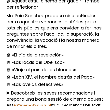
🎬 Aquest estiu, cinema per gaudir i també
per reflexionar!
Mn. Peio Sánchez proposa cinc pel·lícules
per a aquestes vacances. Històries per a
tots els públics que ens conviden a fer-nos
preguntes sobre l'acollida, la superació, la
convivència, la vocació i la nostra manera
de mirar els altres.
🍿 «El día de la revelación»
🍿 «Las locas del Obelisco»
🍿 «Viaje al país de los blancos»
🍿 «León XIV, el hombre detrás del Papa»
🍿 «Las ovejas detectives»
▶️ Descobreix les seves recomanacions i
prepara una bona sessió de cinema aquest
est
itual @cinemaspiritcat
#CinemaEspiritual