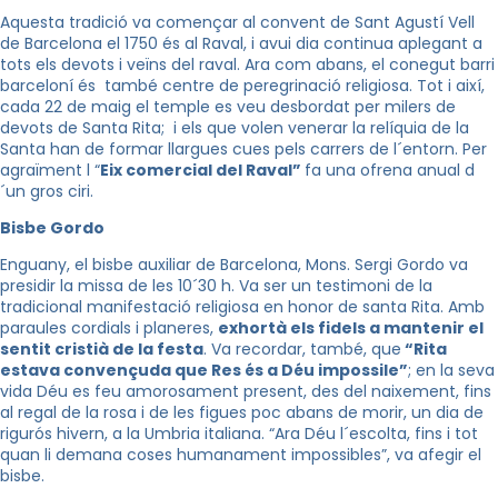
Aquesta tradició va començar al convent de Sant Agustí Vell
de Barcelona el 1750 és al Raval, i avui dia continua aplegant a
tots els devots i veïns del raval. Ara com abans, el conegut barri
barceloní és també centre de peregrinació religiosa. Tot i així,
cada 22 de maig el temple es veu desbordat per milers de
devots de Santa Rita; i els que volen venerar la relíquia de la
Santa han de formar llargues cues pels carrers de l´entorn. Per
agraïment l “
Eix comercial del Raval”
fa una ofrena anual d
´un gros ciri.
Bisbe Gordo
Enguany, el bisbe auxiliar de Barcelona, Mons. Sergi Gordo va
presidir la missa de les 10´30 h. Va ser un testimoni de la
tradicional manifestació religiosa en honor de santa Rita. Amb
paraules cordials i planeres,
exhortà els fidels a mantenir el
sentit cristià de la festa
. Va recordar, també, que
“Rita
estava convençuda que Res és a Déu impossile”
; en la seva
vida Déu es feu amorosament present, des del naixement, fins
al regal de la rosa i de les figues poc abans de morir, un dia de
rigurós hivern, a la Umbria italiana. “Ara Déu l´escolta, fins i tot
quan li demana coses humanament impossibles”, va afegir el
bisbe.