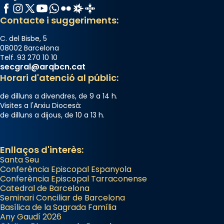
Facebook
Instagram
X / Twitter
YouTube
WhatsApp
Flickr
Radio Estel
Catalunya Cristiana
Contacte i suggeriments:
C. del Bisbe, 5
08002 Barcelona
Telf. 93 270 10 10
secgral@arqbcn.cat
Horari d'atenció al públic:
de dilluns a divendres, de 9 a 14 h.
Visites a l'Arxiu Diocesà:
de dilluns a dijous, de 10 a 13 h.
Enllaços d'interès:
Santa Seu
Conferència Episcopal Espanyola
Conferència Episcopal Tarraconense
Catedral de Barcelona
Seminari Conciliar de Barcelona
Basílica de la Sagrada Família
Any Gaudí 2026