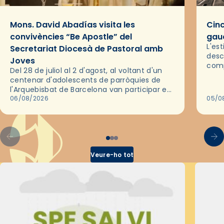
Mons. David Abadías visita les
Cinc
convivències “Be Apostle” del
gaud
L'es
Secretariat Diocesà de Pastoral amb
desc
Joves
comp
Del 28 de juliol al 2 d'agost, al voltant d'un
deix
centenar d'adolescents de parròquies de
trav
l'Arquebisbat de Barcelona van participar en
les convivències Be Apostle, organitzades
06/08/2026
05/0
pel Secretariat Diocesà de Pastoral amb…
Veure-ho tot