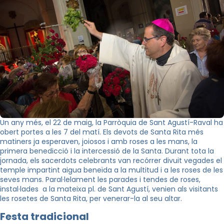
Un any més, el 22 de maig, la Parròquia de Sant Agustí-Raval ha
obert portes a les 7 del matí. Els devots de Santa Rita més
matiners ja esperaven, joiosos i amb roses a les mans, la
primera benedicció i la intercessió de la Santa. Durant tota la
jornada, els sacerdots celebrants van recórrer divuit vegades el
temple impartint aigua beneïda a la multitud i a les roses de les
seves mans. Paral·lelament les parades i tendes de roses,
instal·lades a la mateixa pl. de Sant Agustí, venien als visitants
les rosetes de Santa Rita, per venerar-la al seu altar.
Festa tradicional