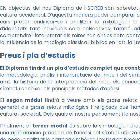
Els objectius del nou Diploma de l’ISCREB són, sobretot,
cultura occidental. D’aquesta manera poder comparar els mi
curs pretén endinsar-se i analitzar la mitologia i 
d’identitats tant individuals com col·lectives. També, a
comprendre i interpretar els mites tan antics com cont
la influència de la mitologia clàssica i bíblica en l’art, la lit
Preus i pla d’estudis
El Diploma tindrà un pla d’estudis complet que cons
la metodologia, anàlisi i interpretació del mite i del sím
amb la història de la interpretació del mite, els concept
símbol, i conèixer els principals mètodes d’anàlisi.
El
segon mòdul
tindrà a veure amb els grans relats 
general als grans relats mitològics i religiosos que han 
cultura i societat. Dels quals el nostre pensament i la nos
Finalment el
tercer mòdul
és sobre la simbologia i àre
una aproximació pràctica de l’anàlisi del símbol, utilitz
de poder analitzar la càrrega simbòlica i mítica de prod