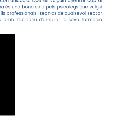
 comunicació. Que es vulguin orientar cap al
loma és una bona eina pels psicòlegs que vulgui
ls professionals i tècnics de qualsevol sector
s amb l’objectiu d’ampliar la seva formació