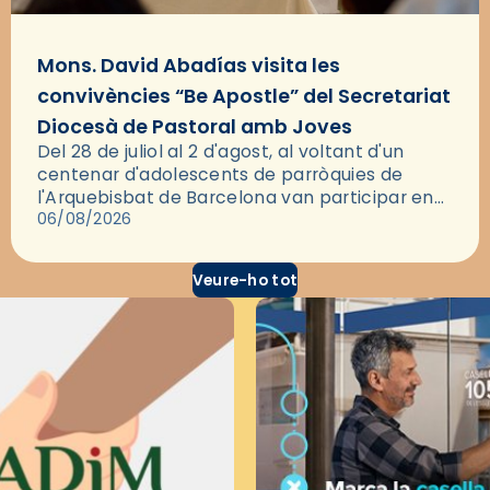
Mons. David Abadías visita les
convivències “Be Apostle” del Secretariat
Diocesà de Pastoral amb Joves
Del 28 de juliol al 2 d'agost, al voltant d'un
centenar d'adolescents de parròquies de
l'Arquebisbat de Barcelona van participar en
les convivències Be Apostle, organitzades pel
06/08/2026
Secretariat Diocesà de Pastoral amb…
Veure-ho tot