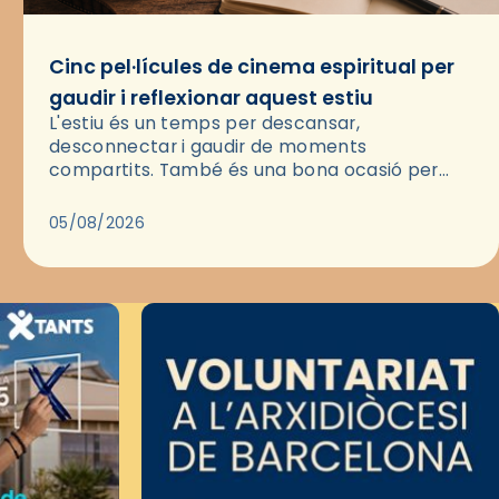
Cinc pel·lícules de cinema espiritual per
gaudir i reflexionar aquest estiu
L'estiu és un temps per descansar,
desconnectar i gaudir de moments
compartits. També és una bona ocasió per
deixar-se portar per una bona història i, a
través del cinema, reflexionar sobre les…
05/08/2026