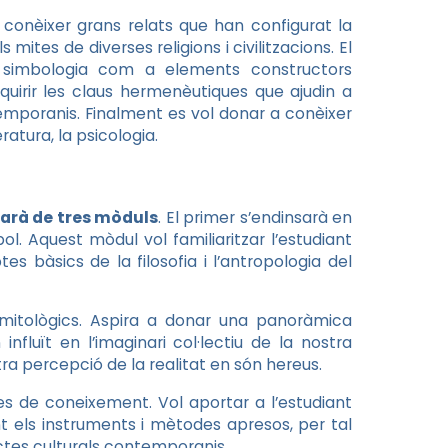
 conèixer grans relats que han configurat la
tes de diverses religions i civilitzacions. El
la simbologia com a elements constructors
dquirir les claus hermenèutiques que ajudin a
emporanis. Finalment es vol donar a conèixer
eratura, la psicologia.
tarà de tres mòduls
. El primer s’endinsarà en
bol. Aquest mòdul vol familiaritzar l’estudiant
es bàsics de la filosofia i l’antropologia del
mitològics. Aspira a donar una panoràmica
influït en l’imaginari col·lectiu de la nostra
tra percepció de la realitat en són hereus.
es de coneixement. Vol aportar a l’estudiant
ant els instruments i mètodes apresos, per tal
uctes culturals contemporanis