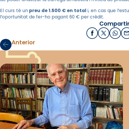
El curs té un
preu de 1.500 € en total
i, en cas que l’est
l’oportunitat de fer-ho pagant 60 € per crèdit.
Compartir
Facebook
X / Twitter
What
E
Anterior