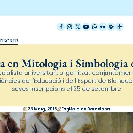
Facebook
Instagram
X / Twitter
YouTube
WhatsApp
Flickr
Radio Est
Catal
l’ISCREB
 en Mitologia i Simbologia
ecialista universitari, organitzat conjuntame
iències de l'Educació i de l'Esport de Blanqu
seves inscripcions el 25 de setembre
25 Maig, 2018
Església de Barcelona