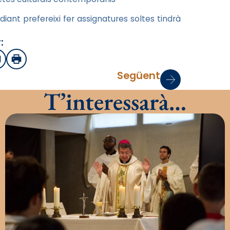
udiant prefereixi fer assignatures soltes tindrà
:
sApp
mail
Imprimir
Següent
T’interessarà…