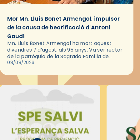
Mor Mn. Lluís Bonet Armengol, impulsor
de la causa de beatificació d’Antoni
Gaudí
Mn. Lluís Bonet Armengol ha mort aquest
divendres 7 d’agost, als 95 anys. Va ser rector
de la parròquia de la Sagrada Família de
Barcelona durant 25 anys, entre 1993 i 2018,…
08/08/2026