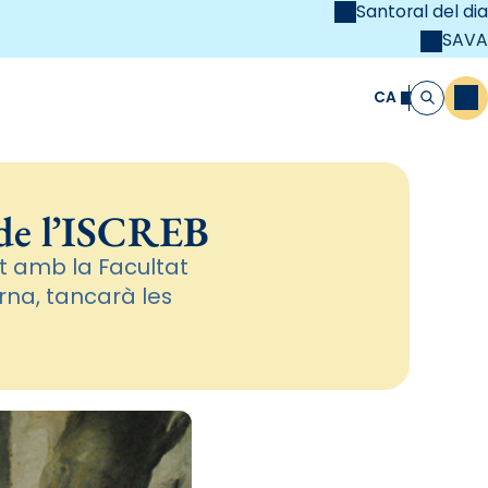
Santoral del dia
SAVA
el
unya Cristiana
CA
M
Cerca
 de l’ISCREB
nt amb la Facultat
erna, tancarà les