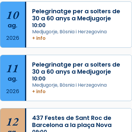
2 weeks ago
Aquest dilluns, 27 de juliol, ha tingut lloc la
10
Pelegrinatge per a solters de
missa d’acció de gràcies en agraïment al
30 a 60 anys a Medjugorje
ag.
comitè organitzador de la visita apostòlica
10:00
Medjugorje, Bòsnia i Herzegovina
del Sant Pare Lleó XIV a Barcelona, i als
2026
+ info
col·laboradors, a la Catedral de Barcelona.
L’arquebisbe de Barcelona, el cardenal Joan
Josep Omella, ha presidit la missa i l’ha
11
Pelegrinatge per a solters de
concelebrat el bisbe auxiliar de Barcelona,
30 a 60 anys a Medjugorje
Mons. David Abadías.
ag.
10:00
📸 Dr. G. Simón
Medjugorje, Bòsnia i Herzegovina
2026
+ info
Photo
View on Facebook
·
Share
12
437 Festes de Sant Roc de
Arquebisbat de Barcelona
2 weeks ago
Barcelona a la plaça Nova
09:00