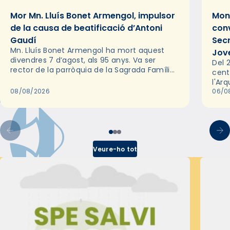
Mor Mn. Lluís Bonet Armengol, impulsor
Mons
de la causa de beatificació d’Antoni
conv
Gaudí
Sec
Mn. Lluís Bonet Armengol ha mort aquest
Jov
divendres 7 d’agost, als 95 anys. Va ser
Del 2
rector de la parròquia de la Sagrada Família
cent
de Barcelona durant 25 anys, entre 1993 i
l'Ar
2018,…
08/08/2026
les 
06/0
pel 
Veure-ho tot