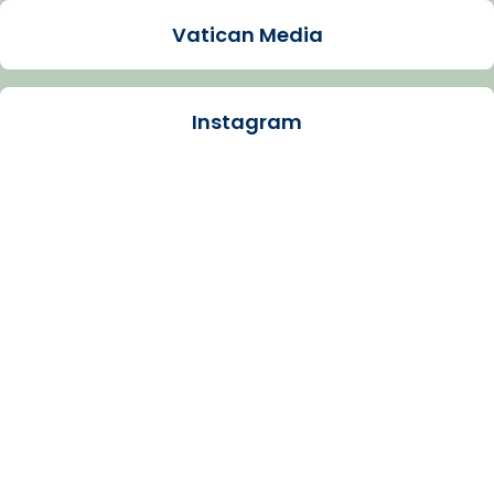
Video
Vatican Media
View on Facebook
·
Share
Instagram
Arquebisbat de Barcelona
1 week ago
La Carmina va patir depressió. Fa gairebé
dos mesos, a l'Estadi Lluís Companys, la
jove va fer arribar el seu testimoni al papa
Lleó XIV.
Recupera l'entrevista comp
Vatican
tican News 👇
News
www.vaticannews.va/es/iglesia/news/2026-
07/carmina-historia-depresion-papa-viaje-
espana-testimoni...
Photo