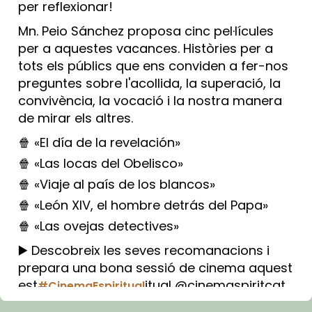
per reflexionar!
Mn. Peio Sánchez proposa cinc pel·lícules
per a aquestes vacances. Històries per a
tots els públics que ens conviden a fer-nos
preguntes sobre l'acollida, la superació, la
convivència, la vocació i la nostra manera
de mirar els altres.
🍿 «El día de la revelación»
🍿 «Las locas del Obelisco»
🍿 «Viaje al país de los blancos»
🍿 «León XIV, el hombre detrás del Papa»
🍿 «Las ovejas detectives»
▶️ Descobreix les seves recomanacions i
prepara una bona sessió de cinema aquest
est
itual @cinemaspiritcat
#CinemaEspiritual
Imatge: Generada amb IA (OpenAI)