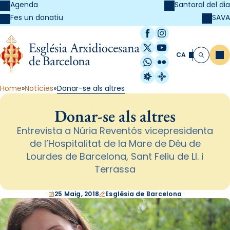
Agenda
Santoral del dia
SAVA
Fes un donatiu
Facebook
Instagram
X / Twitter
YouTube
CA
Me
Cerca
WhatsApp
Flickr
Radio Estel
Catalunya Cristi
Home
Notícies
Donar-se als altres
Donar-se als altres
Entrevista a Núria Reventós vicepresidenta
de l’Hospitalitat de la Mare de Déu de
Lourdes de Barcelona, Sant Feliu de Ll. i
Terrassa
25 Maig, 2018
Església de Barcelona