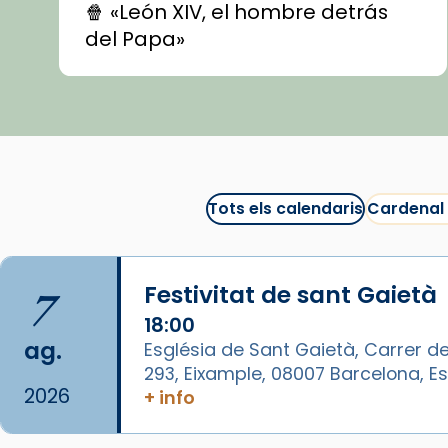
🍿 «León XIV, el hombre detrás
del Papa»
🍿 «Las ovejas detectives»
▶️ Descobreix les seves
recomanacions i prepara una
bona sessió de cinema aquest
est
itual
#CinemaEspiritual
Tots els calendaris
Cardenal
@cinemaspiritcat
Imatge: Generada amb IA
(OpenAI)
7
Festivitat de sant Gaietà
Video
18:00
ag.
Església de Sant Gaietà, Carrer de
View on Facebook
·
Share
293, Eixample, 08007 Barcelona, 
2026
+ info
Arquebisbat de Barcelona
1 week ago