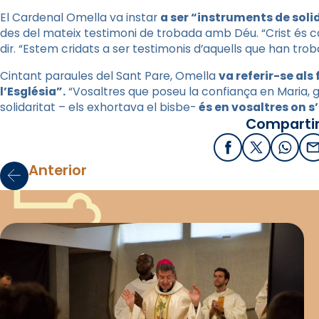
El Cardenal Omella va instar
a ser “instruments de soli
des del mateix testimoni de trobada amb Déu. “Crist és camí,
dir. “Estem cridats a ser testimonis d’aquells que han troba
Cintant paraules del Sant Pare, Omella
va referir-se als
l’Església”.
“Vosaltres que poseu la confiança en Maria, gen
solidaritat – els exhortava el bisbe-
és en vosaltres on 
Compartir
Facebook
X / Twitter
What
E
Anterior