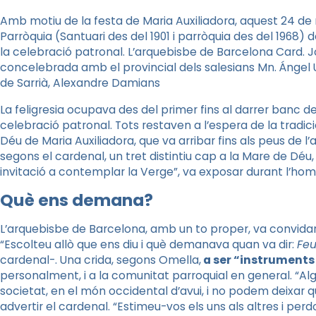
Amb motiu de la festa de Maria Auxiliadora, aquest 24 de m
Parròquia (Santuari des del 1901 i parròquia des del 1968) d
la celebració patronal. L’arquebisbe de Barcelona Card. J
concelebrada amb el provincial dels salesians Mn. Ángel U
de Sarrià, Alexandre Damians
La feligresia ocupava des del primer fins al darrer banc de
celebració patronal. Tots restaven a l’espera de la tradi
Déu de Maria Auxiliadora, que va arribar fins als peus de l’
segons el cardenal, un tret distintiu cap a la Mare de Déu,
invitació a contemplar la Verge”, va exposar durant l’homi
Què ens demana?
L’arquebisbe de Barcelona, amb un to proper, va convidar
“Escolteu allò que ens diu i què demanava quan va dir:
Feu
cardenal-. Una crida, segons Omella,
a ser “instruments 
personalment, i a la comunitat parroquial en general. “Alg
societat, en el món occidental d’avui, i no podem deixar que 
advertir el cardenal. “Estimeu-vos els uns als altres i per