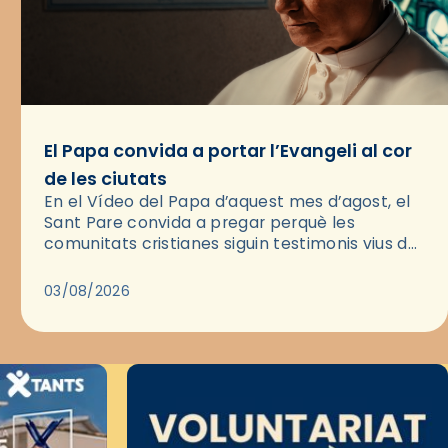
El Papa convida a portar l’Evangeli al cor
de les ciutats
En el Vídeo del Papa d’aquest mes d’agost, el
Sant Pare convida a pregar perquè les
comunitats cristianes siguin testimonis vius de
l’Evangeli enmig de les ciutats. A través d’una
pregària, el…
03/08/2026