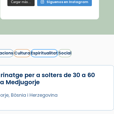
Síguenos en Instagram
Cargar más...
acions
Cultura
Espiritualitat
Social
rinatge per a solters de 30 a 60
 a Medjugorje
rje, Bòsnia i Herzegovina