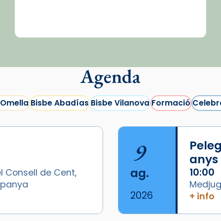
Agenda
 Omella
Bisbe Abadías
Bisbe Vilanova
Formació
Celebr
9
Peleg
anys
ag.
10:00
l Consell de Cent,
Espanya
Medjugo
2026
+ info