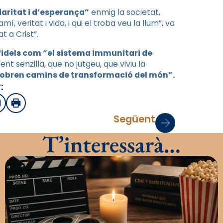
daritat i d’esperança”
enmig la societat,
 veritat i vida, i qui el troba veu la llum”, va
t a Crist”.
 fidels com “el sistema immunitari de
t senzilla, que no jutgeu, que viviu la
s’obren camins de transformació del món”.
:
sApp
mail
Imprimir
Següent
T’interessarà…