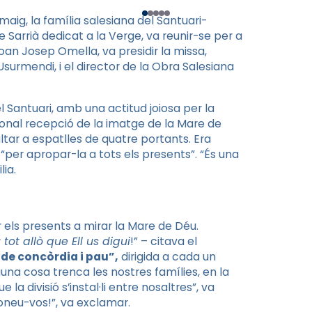
aig, la família salesiana del Santuari-
e Sarrià dedicat a la Verge, va reunir-se per a
oan Josep Omella, va presidir la missa,
surmendi, i el director de la Obra Salesiana
l Santuari, amb una actitud joiosa per la
cional recepció de la imatge de la Mare de
altar a espatlles de quatre portants. Era
 “per apropar-la a tots els presents”. “És una
lia.
 els presents a mirar la Mare de Déu.
 tot allò que Ell us digui
!” – citava el
de concòrdia i pau”,
dirigida a cada un
una cosa trenca les nostres famílies, en la
la divisió s’instal·li entre nosaltres”, va
doneu-vos!”, va exclamar.