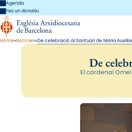
Agenda
Fes un donatiu
Home
Notícies
De celebració al Santuari de Maria Auxili
De celebr
El cardenal Omell