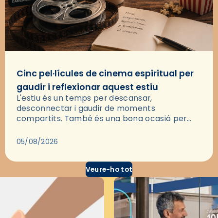
Cinc pel·lícules de cinema espiritual per
gaudir i reflexionar aquest estiu
L'estiu és un temps per descansar,
desconnectar i gaudir de moments
compartits. També és una bona ocasió per
deixar-se portar per una bona història i, a
través del cinema, reflexionar sobre les…
05/08/2026
Veure-ho tot