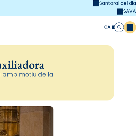
Santoral del dia
SAVA
el
unya Cristiana
CA
M
Cerca
uxiliadora
ià amb motiu de la