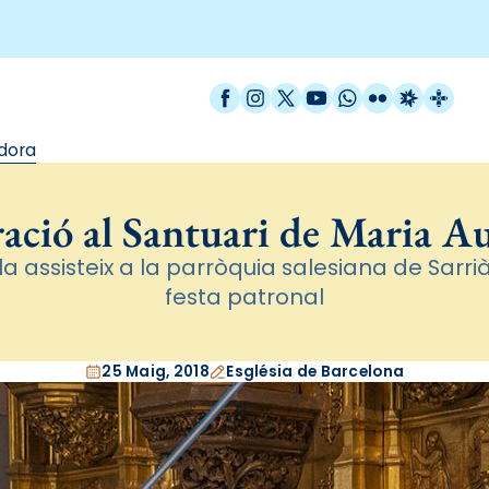
Facebook
Instagram
X / Twitter
YouTube
WhatsApp
Flickr
Radio Est
Catal
adora
ació al Santuari de Maria A
a assisteix a la parròquia salesiana de Sarr
festa patronal
25 Maig, 2018
Església de Barcelona