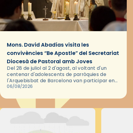
Mons. David Abadías visita les
convivències “Be Apostle” del Secretariat
Diocesà de Pastoral amb Joves
Del 28 de juliol al 2 d'agost, al voltant d'un
centenar d'adolescents de parròquies de
l'Arquebisbat de Barcelona van participar en
les convivències Be Apostle, organitzades pel
06/08/2026
Secretariat Diocesà de Pastoral amb…