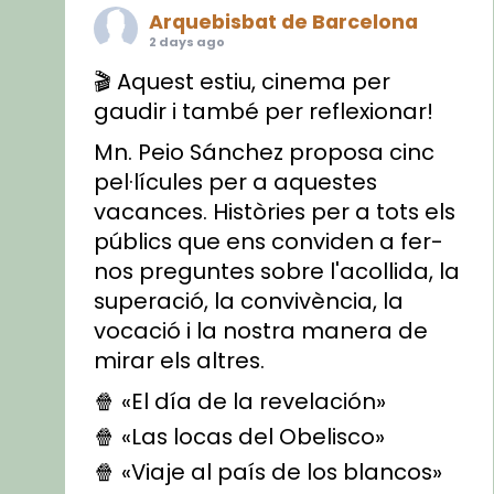
Arquebisbat de Barcelona
2 days ago
🎬 Aquest estiu, cinema per
gaudir i també per reflexionar!
Mn. Peio Sánchez proposa cinc
pel·lícules per a aquestes
vacances. Històries per a tots els
públics que ens conviden a fer-
nos preguntes sobre l'acollida, la
superació, la convivència, la
vocació i la nostra manera de
mirar els altres.
🍿 «El día de la revelación»
🍿 «Las locas del Obelisco»
🍿 «Viaje al país de los blancos»