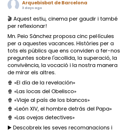
Arquebisbat de Barcelona
3 days ago
🎬 Aquest estiu, cinema per gaudir i també
per reflexionar!
Mn. Peio Sánchez proposa cinc pel·lícules
per a aquestes vacances. Històries per a
tots els públics que ens conviden a fer-nos
preguntes sobre l'acollida, la superació, la
convivència, la vocació i la nostra manera
de mirar els altres.
🍿 «El día de la revelación»
🍿 «Las locas del Obelisco»
🍿 «Viaje al país de los blancos»
🍿 «León XIV, el hombre detrás del Papa»
🍿 «Las ovejas detectives»
▶️ Descobreix les seves recomanacions i