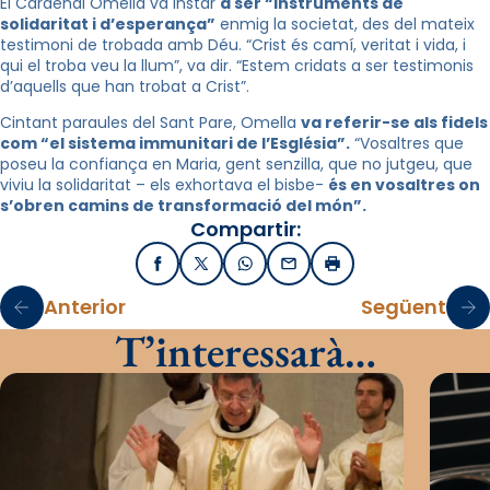
El Cardenal Omella va instar
a ser “instruments de
solidaritat i d’esperança”
enmig la societat, des del mateix
testimoni de trobada amb Déu. “Crist és camí, veritat i vida, i
qui el troba veu la llum”, va dir. “Estem cridats a ser testimonis
d’aquells que han trobat a Crist”.
Cintant paraules del Sant Pare, Omella
va referir-se als fidels
com “el sistema immunitari de l’Església”.
“Vosaltres que
poseu la confiança en Maria, gent senzilla, que no jutgeu, que
viviu la solidaritat – els exhortava el bisbe-
és en vosaltres on
s’obren camins de transformació del món”.
Compartir:
Facebook
X / Twitter
WhatsApp
Email
Imprimir
Anterior
Següent
T’interessarà…