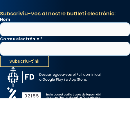
Subscriviu-vos al nostre butlletí electrònic:
Nom
Correu electrònic
*
Avís Legal
Protecció de Dades
Política de Cookies
Canal de denúncia
Copyright 2026 ©ARQUEBISBAT DE BARCELONA, tots els drets