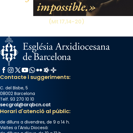
impossible.
(Mt 17,14-20)
Facebook
Instagram
X / Twitter
YouTube
WhatsApp
Flickr
Radio Estel
Catalunya Cristiana
Contacte i suggeriments:
C. del Bisbe, 5
08002 Barcelona
Telf. 93 270 10 10
secgral@arqbcn.cat
Horari d'atenció al públic:
de dilluns a divendres, de 9 a 14 h.
Visites a l'Arxiu Diocesà: