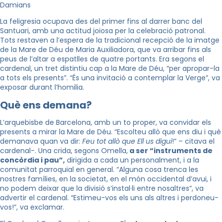
Damians
La feligresia ocupava des del primer fins al darrer banc del
Santuari, amb una actitud joiosa per la celebració patronal.
Tots restaven a l’espera de la tradicional recepció de la imatge
de la Mare de Déu de Maria Auxiliadora, que va arribar fins als
peus de l’altar a espatlles de quatre portants. Era segons el
cardenal, un tret distintiu cap a la Mare de Déu, “per apropar-la
a tots els presents”. “És una invitació a contemplar la Verge”, va
exposar durant l’homilia.
Què ens demana?
L’arquebisbe de Barcelona, amb un to proper, va convidar els
presents a mirar la Mare de Déu. “Escolteu allò que ens diu i què
demanava quan va dir:
Feu tot allò que Ell us digui
!” – citava el
cardenal-. Una crida, segons Omella,
a ser “instruments de
concòrdia i pau”,
dirigida a cada un personalment, i a la
comunitat parroquial en general. “Alguna cosa trenca les
nostres famílies, en la societat, en el món occidental d’avui, i
no podem deixar que la divisió s’instal·li entre nosaltres”, va
advertir el cardenal. “Estimeu-vos els uns als altres i perdoneu-
vos!”, va exclamar.