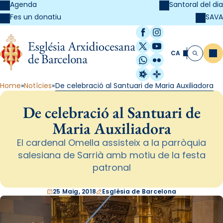
Agenda
Santoral del dia
SAVA
Fes un donatiu
Facebook
Instagram
X / Twitter
YouTube
CA
Me
Cerca
WhatsApp
Flickr
Radio Estel
Catalunya Cristi
Home
Notícies
De celebració al Santuari de Maria Auxiliadora
De celebració al Santuari de
Maria Auxiliadora
El cardenal Omella assisteix a la parròquia
salesiana de Sarrià amb motiu de la festa
patronal
25 Maig, 2018
Església de Barcelona