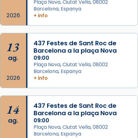
Plaça Nova, Ciutat Vella, 08002
Barcelona, Espanya
Arquebisbat de Barcelona
2026
is at Catedral
+ info
de Barcelona.
2 weeks ago
Aquest dilluns, 27 de juliol, ha tingut lloc la
13
437 Festes de Sant Roc de
missa d’acció de gràcies en agraïment al
Barcelona a la plaça Nova
comitè organitzador de la visita apostòlica
ag.
09:00
del Sant Pare Lleó XIV a Barcelona, i als
Plaça Nova, Ciutat Vella, 08002
col·laboradors, a la Catedral de Barcelona.
Barcelona, Espanya
L’arquebisbe de Barcelona, el cardenal Joan
2026
+ info
Josep Omella, ha presidit la missa i l’ha
concelebrat el bisbe auxiliar de Barcelona,
Mons. David Abadías.
14
437 Festes de Sant Roc de
📸 Dr. G. Simón
Barcelona a la plaça Nova
ag.
09:00
Photo
Plaça Nova, Ciutat Vella, 08002
View on Facebook
·
Share
Barcelona, Espanya