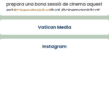
prepara una bona sessió de cinema aquest
est
itual @cinemaspiritcat
#CinemaEspiritual
Imatge: Generada amb IA (OpenAI)
Video
Vatican Media
View on Facebook
·
Share
Instagram
Arquebisbat de Barcelona
1 week ago
La Carmina va patir depressió. Fa gairebé
dos mesos, a l'Estadi Lluís Companys, la
jove va fer arribar el seu testimoni al papa
Lleó XIV.
Recupera l'entrevista comp
Vatican
tican News 👇
News
www.vaticannews.va/es/iglesia/news/2026-
07/carmina-historia-depresion-papa-viaje-