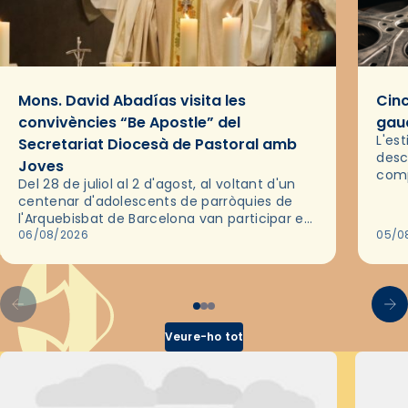
Mons. David Abadías visita les
Cinc
convivències “Be Apostle” del
gaud
L'es
Secretariat Diocesà de Pastoral amb
desc
Joves
comp
Del 28 de juliol al 2 d'agost, al voltant d'un
deix
centenar d'adolescents de parròquies de
trav
l'Arquebisbat de Barcelona van participar en
les convivències Be Apostle, organitzades
06/08/2026
05/0
pel Secretariat Diocesà de Pastoral amb…
Veure-ho tot