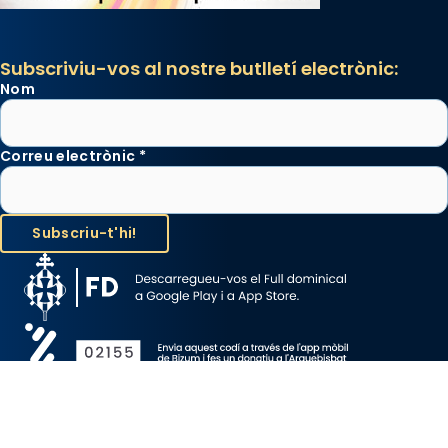
Subscriviu-vos al nostre butlletí electrònic:
Nom
Correu electrònic
*
Avís Legal
Protecció de Dades
Política de Cookies
Canal de denúncia