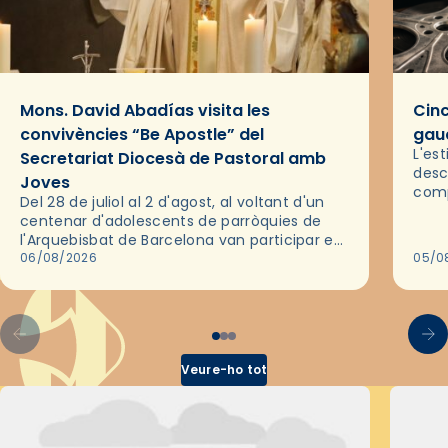
Mons. David Abadías visita les
Cinc
convivències “Be Apostle” del
gaud
L'es
Secretariat Diocesà de Pastoral amb
desc
Joves
comp
Del 28 de juliol al 2 d'agost, al voltant d'un
deix
centenar d'adolescents de parròquies de
trav
l'Arquebisbat de Barcelona van participar en
les convivències Be Apostle, organitzades
06/08/2026
05/0
pel Secretariat Diocesà de Pastoral amb…
Veure-ho tot