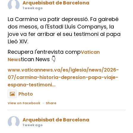
Arquebisbat de Barcelona
1 week ago
La Carmina va patir depressió. Fa gairebé
dos mesos, a l'Estadi Lluís Companys, la
jove va fer arribar el seu testimoni al papa
Lleó XIV.
Recupera l'entrevista comp
Vatican
tican News 👇
News
www.vaticannews.va/es/iglesia/news/2026-
07/carmina-historia-depresion-papa-viaje-
espana-testimoni...
Photo
View on Facebook
·
Share
Arquebisbat de Barcelona
1 week ago