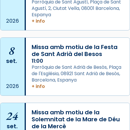
Parròquia de Sant Agustí, Plaça de Sant
que les santes Juliana (“relatiu a Júlia”) i
Agustí, 2, Ciutat Vella, 08001 Barcelona,
Semproniana (“relatiu a Semprònia =
Espanya
eterna”) són deixebles seves. I l’any 1667, el
2026
+ info
frare Joan Gaspar Roig, afirma en una obra
que les santes són filles de l’antiga Iluro.
Mataró en reivindicarà les relíquies fins que
les aconseguirà el 1772. L’ofici que es canta
8
Missa amb motiu de la Festa
de Sant Adrià del Besos
a la “Missa de les Santes” (“Missa de
set.
11:00
Glòria”) fou composta el 1848 per Mn.
Parròquia de Sant Adrià de Besòs, Plaça
Manuel Blanch, amb aire d’òpera
de l'Església, 08921 Sant Adrià de Besòs,
italianitzant; s’interpreta per privilegi
Barcelona, Espanya
pontifici, amb orquestra i cor, i té una
2026
+ info
duració aproximada de tres hores. Després,
processó (recuperada el 1972) al voltant
del temple amb les relíquies de les santes.
24
Des de 1985 hi participa també un grup de
Missa amb motiu de la
Solemnitat de la Mare de Déu
diablesses amb música i ball propis. Festa
set.
de la Mercè
gran a Mataró.