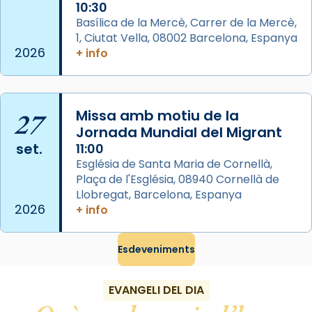
10:30
«Si vols saber què és calor, ves per les
Basílica de la Mercè, Carrer de la Mercè,
Santes a Mataró»🥵.
1, Ciutat Vella, 08002 Barcelona, Espanya
2026
+ info
Photo
View on Facebook
·
Share
27
Missa amb motiu de la
Arquebisbat de Barcelona
2 weeks ago
Jornada Mundial del Migrant
set.
11:00
Jaume, fill de Zebedeu, és juntament amb el
Església de Santa Maria de Cornellà,
seu germà Joan i Pere un dels que
Plaça de l'Església, 08940 Cornellà de
acompanyava més de prop Jesús.
Llobregat, Barcelona, Espanya
2026
+ info
Segons el llibre dels Fets (12,2) fou el primer
apòstol màrtir, decapitat a Jerusalem per
Herodes Agripa (vers l'any 44).
Esdeveniments
Patró de Galícia, després de les invasions
musulmanes fou venerat com a patró dels
EVANGELI DEL DIA
Regnes castellans i més tard de tota