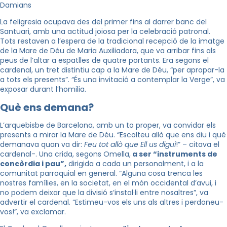
Damians
La feligresia ocupava des del primer fins al darrer banc del
Santuari, amb una actitud joiosa per la celebració patronal.
Tots restaven a l’espera de la tradicional recepció de la imatge
de la Mare de Déu de Maria Auxiliadora, que va arribar fins als
peus de l’altar a espatlles de quatre portants. Era segons el
cardenal, un tret distintiu cap a la Mare de Déu, “per apropar-la
a tots els presents”. “És una invitació a contemplar la Verge”, va
exposar durant l’homilia.
Què ens demana?
L’arquebisbe de Barcelona, amb un to proper, va convidar els
presents a mirar la Mare de Déu. “Escolteu allò que ens diu i què
demanava quan va dir:
Feu tot allò que Ell us digui
!” – citava el
cardenal-. Una crida, segons Omella,
a ser “instruments de
concòrdia i pau”,
dirigida a cada un personalment, i a la
comunitat parroquial en general. “Alguna cosa trenca les
nostres famílies, en la societat, en el món occidental d’avui, i
no podem deixar que la divisió s’instal·li entre nosaltres”, va
advertir el cardenal. “Estimeu-vos els uns als altres i perdoneu-
vos!”, va exclamar.