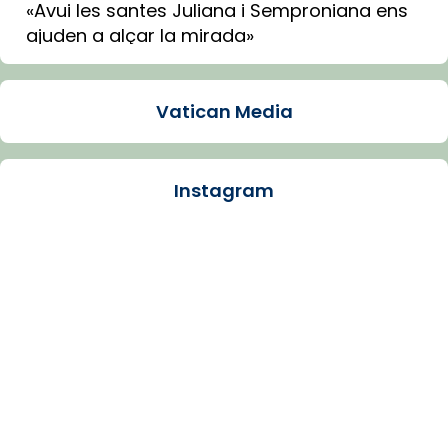
«Avui les santes Juliana i Semproniana ens
ajuden a alçar la mirada»
Mons. Sergi Gordo, bisbe de Tortosa, ha
presidit aquest 27 de juliol la missa de Les
Vatican Media
Santes de Mataró.
🔗
tinyurl.com/cvu5jmbk
📸 J. Merino
Instagram
Photo
View on Facebook
·
Share
Arquebisbat de Barcelona
is at Catedral
de Barcelona.
1 week ago
Aquest dilluns, 27 de juliol, ha tingut lloc la
missa d’acció de gràcies en agraïment al
comitè organitzador de la visita apostòlica