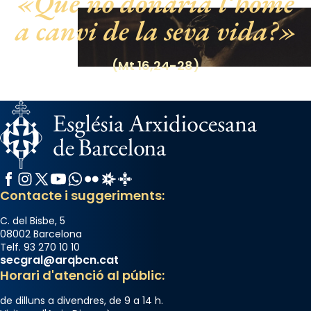
Què no donaria l’home
Espanya.
a canvi de la seva vida?
El seu sepulcre a Compostela fou un gran
centre de peregrinacions medievals de tot
(Mt 16,24-28)
el món cristià, després de Roma i terra
Santa.
«A Raïms de Sant Jaume, raïms aigualits;
raïms de setembre te'n llepes els dits»,
segons una dita popular.
Photo
Facebook
Instagram
X / Twitter
YouTube
WhatsApp
Flickr
Radio Estel
Catalunya Cristiana
View on Facebook
·
Share
Contacte i suggeriments:
C. del Bisbe, 5
08002 Barcelona
Telf. 93 270 10 10
secgral@arqbcn.cat
Horari d'atenció al públic:
de dilluns a divendres, de 9 a 14 h.