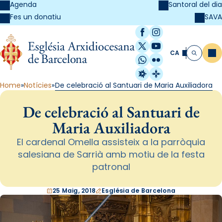
Agenda
Santoral del dia
SAVA
Fes un donatiu
Facebook
Instagram
X / Twitter
YouTube
CA
Me
Cerca
WhatsApp
Flickr
Radio Estel
Catalunya Cristi
Home
Notícies
De celebració al Santuari de Maria Auxiliadora
De celebració al Santuari de
Maria Auxiliadora
El cardenal Omella assisteix a la parròquia
salesiana de Sarrià amb motiu de la festa
patronal
25 Maig, 2018
Església de Barcelona