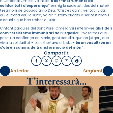
El Cardenal Omella va instar
a ser “instruments de
solidaritat i d’esperança”
enmig la societat, des del mateix
testimoni de trobada amb Déu. “Crist és camí, veritat i vida, i
qui el troba veu la llum”, va dir. “Estem cridats a ser testimonis
d’aquells que han trobat a Crist”.
Cintant paraules del Sant Pare, Omella
va referir-se als fidels
com “el sistema immunitari de l’Església”.
“Vosaltres que
poseu la confiança en Maria, gent senzilla, que no jutgeu, que
viviu la solidaritat – els exhortava el bisbe-
és en vosaltres on
s’obren camins de transformació del món”.
Compartir:
Facebook
X / Twitter
WhatsApp
Email
Imprimir
Anterior
Següent
T’interessarà…