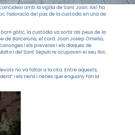
incideixi amb la vigília de Sant Joan. Així ha
oc l’adoració del pas de la custòdia en una de
ri gòtic, la custòdia va sortir als peus de la
be de Barcelona, el card. Joan Josep Omella,
 canonges i els preveres i els diaques de
alta i del Sant Sepulcre ocupaven el seu lloc
devots no va faltar a la cita. Entre aquests,
era” i els nens i nenes que enguany fan la