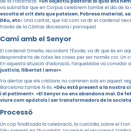
de la Fraternitat.
«Un objectiu pastoral al qual ens hem
va subratllar que en Corpus celebrem també el dia de la 
escolta el crit dels que pateixen. Pobresa material, sa
Déu, etc
». Una caritat, que tal com va dir el cardenal nece
través de la Càritas diocesana i parroquial.
Camí amb el Senyor
El cardenal Omella, recordant l’Èxode, va dir que és en a
desprendre’ns de totes les coses per ser només cor. Un co
En aquesta situació d’adoració, l’arquebisbe va convidar
justícia, llibertat i amor»
.
Va alertar que els cristians no caminen sols en aquest re
Barcelona també hi és.
«Déu està present a la nostra ciu
i el patiment»
.
«El Senyor no ens abandona mai. De fet
viure com apòstols i ser transformadors de la societ
Processó
Un cop finalitzada la celebració, la custòdia, sobre el t
Déu present en l’Eucaristia. Va seguir el recorregut tradici