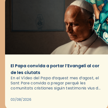
El Papa convida a portar l’Evangeli al cor
de les ciutats
En el Vídeo del Papa d’aquest mes d’agost, el
Sant Pare convida a pregar perquè les
comunitats cristianes siguin testimonis vius de
l’Evangeli enmig de les ciutats. A través d’una
pregària, el…
03/08/2026