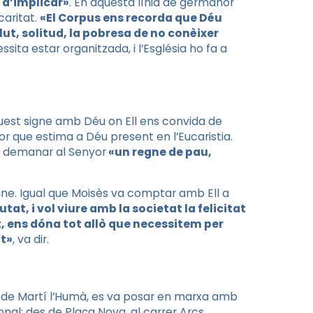
 d’implicar»
. En aquesta línia de germanor
caritat.
«El Corpus ens recorda que Déu
lut, solitud, la pobresa de no conèixer
ssita estar organitzada, i l’Església ho fa a
quest signe amb Déu on Ell ens convida de
r que estima a Déu present en l’Eucaristia.
 a demanar al Senyor
«un regne de pau,
gne. Igual que Moisès va comptar amb Ell a
tat, i vol viure amb la societat la felicitat
, ens dóna tot allò que necessitem per
at»
, va dir.
ron de Martí l’Humà, es va posar en marxa amb
onal: des de Plaça Nova, al carrer Arcs,