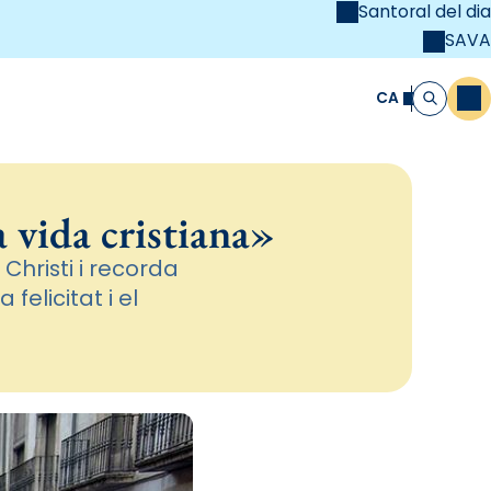
Santoral del dia
SAVA
el
unya Cristiana
CA
M
Cerca
a vida cristiana»
Christi i recorda
felicitat i el