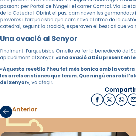
passant per Portal de l’Àngel i el carrer Comtal, Via Laieta
de la Catedral. Obrint el pas, caminaven les germandats i
preveres i l’arquebisbe que caminava al ritme de la custòdi
catedral, seguint la tradició, esperaven el bestiari que va
Una ovació al Senyor
Finalment, l’arquebisbe Omella va fer la benedicció del 
aplaudiment al Senyor.
«Una ovació a Déu present en les 
«Aquesta revetlla l’heu fet més bonica amb la vostra
les arrels cristianes que tenim. Que ningú ens robi l’al
del Senyor»
, va afegir.
Compartir
Facebook
X / Twitter
What
E
Anterior