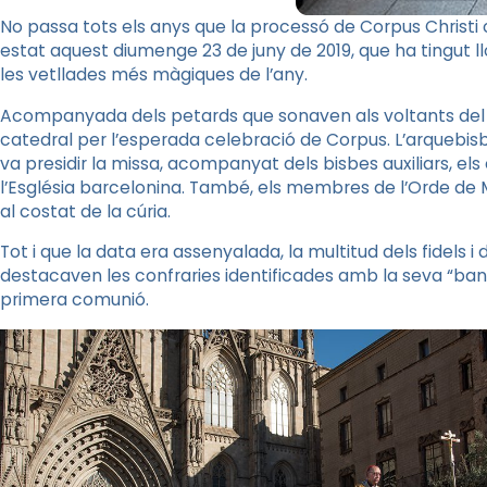
No passa tots els anys que la processó de Corpus Christi co
estat aquest diumenge 23 de juny de 2019, que ha tingut ll
les vetllades més màgiques de l’any.
Acompanyada dels petards que sonaven als voltants del bar
catedral per l’esperada celebració de Corpus. L’arquebis
va presidir la missa, acompanyat dels bisbes auxiliars, els
l’Església barcelonina. També, els membres de l’Orde de M
al costat de la cúria.
Tot i que la data era assenyalada, la multitud dels fidels i 
destacaven les confraries identificades amb la seva “band
primera comunió.