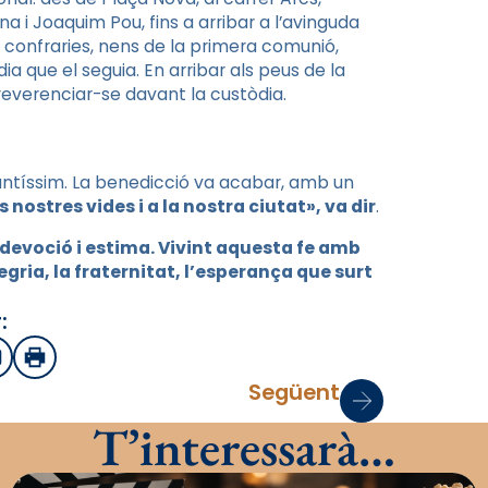
na i Joaquim Pou, fins a arribar a l’avinguda
 confraries, nens de la primera comunió,
a que el seguia. En arribar als peus de la
 reverenciar-se davant la custòdia.
Santíssim. La benedicció va acabar, amb un
nostres vides i a la nostra ciutat», va dir
.
 devoció i estima. Vivint aquesta fe amb
egria, la fraternitat, l’esperança que surt
:
sApp
mail
Imprimir
Següent
T’interessarà…