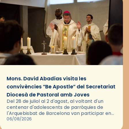
Mons. David Abadías visita les
convivències “Be Apostle” del Secretariat
Diocesà de Pastoral amb Joves
Del 28 de juliol al 2 d'agost, al voltant d'un
centenar d'adolescents de parròquies de
l'Arquebisbat de Barcelona van participar en
les convivències Be Apostle, organitzades pel
06/08/2026
Secretariat Diocesà de Pastoral amb…