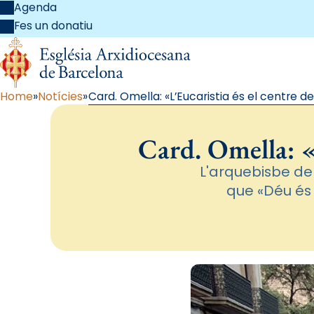
Agenda
Fes un donatiu
Home
Notícies
Card. Omella: «L’Eucaristia és el centre de 
Card. Omella: «L
L'arquebisbe de 
que «Déu és p