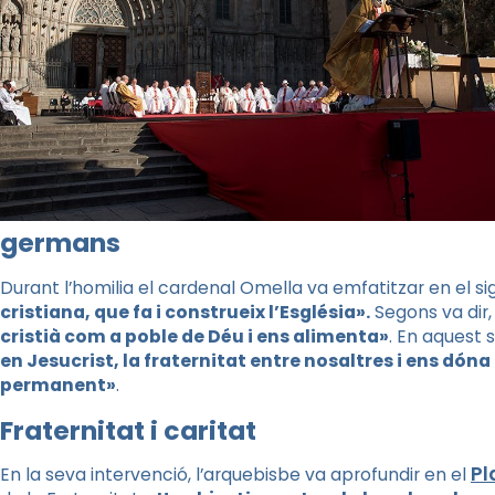
germans
Durant l’homilia el cardenal Omella va emfatitzar en el sign
cristiana, que fa i construeix l’Església».
Segons va dir
cristià com a poble de Déu i ens alimenta»
. En aquest 
en Jesucrist, la fraternitat entre nosaltres i ens dón
permanent»
.
Fraternitat i caritat
Pl
En la seva intervenció, l’arquebisbe va aprofundir en el