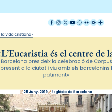
Facebook
Instagram
X / Twitter
YouTube
WhatsApp
Flickr
Radio Est
Catal
la vida cristiana»
’Eucaristia és el centre de l
Barcelona presideix la celebració de Corpus 
resent a la ciutat i viu amb els barcelonins la 
patiment»
25 Juny, 2019
Església de Barcelona