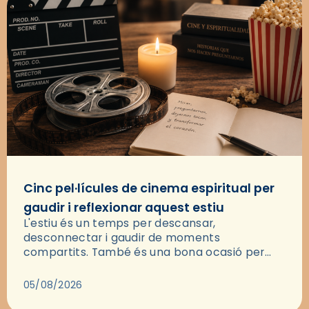
Cinc pel·lícules de cinema espiritual per
gaudir i reflexionar aquest estiu
L'estiu és un temps per descansar,
desconnectar i gaudir de moments
compartits. També és una bona ocasió per
deixar-se portar per una bona història i, a
través del cinema, reflexionar sobre les…
05/08/2026