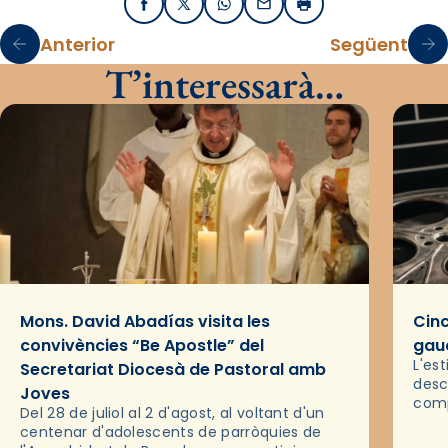
Facebook
X / Twitter
WhatsApp
Email
Imprimir
Anterior
Següent
T’interessarà…
Mons. David Abadías visita les
Cinc
convivències “Be Apostle” del
gaud
L'es
Secretariat Diocesà de Pastoral amb
desc
Joves
comp
Del 28 de juliol al 2 d'agost, al voltant d'un
deix
centenar d'adolescents de parròquies de
trav