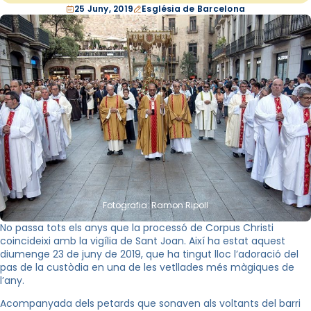
25 Juny, 2019
Església de Barcelona
Fotografia: Ramon Ripoll
No passa tots els anys que la processó de Corpus Christi
coincideixi amb la vigília de Sant Joan. Així ha estat aquest
diumenge 23 de juny de 2019, que ha tingut lloc l’adoració del
pas de la custòdia en una de les vetllades més màgiques de
l’any.
Acompanyada dels petards que sonaven als voltants del barri