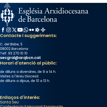
Facebook
Instagram
X / Twitter
YouTube
WhatsApp
Flickr
Radio Estel
Catalunya Cristiana
Contacte i suggeriments:
C. del Bisbe, 5
08002 Barcelona
Telf. 93 270 10 10
secgral@arqbcn.cat
Horari d'atenció al públic:
de dilluns a divendres, de 9 a 14 h.
Visites a l'Arxiu Diocesà:
de dilluns a dijous, de 10 a 13 h.
Enllaços d'interès:
Santa Seu
Conferència Episcopal Espanyola