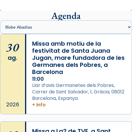
Mons. Sergi Gordo, bisbe de Tortosa, ha
presidit aquest 27 de juliol la missa de Les
Agenda
Santes de Mataró.
🔗
tinyurl.com/cvu5jmbk
📸 J. Merino
30
Missa amb motiu de la
festivitat de Santa Juana
Photo
ag.
Jugan, mare fundadora de les
View on Facebook
·
Share
Germanes dels Pobres, a
Barcelona
Arquebisbat de Barcelona
is at Catedral
11:00
de Barcelona.
Llar d’avis Germanetes dels Pobres,
2 weeks ago
Carrer de Sant Salvador, 1, Gràcia, 08012
Aquest dilluns, 27 de juliol, ha tingut lloc la
Barcelona, Espanya
missa d’acció de gràcies en agraïment al
2026
+ info
comitè organitzador de la visita apostòlica
del Sant Pare Lleó XIV a Barcelona, i als
col·laboradors, a la Catedral de Barcelona.
Missa a La2 de TVE, a Sant