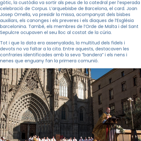
gòtic, la custòdia va sortir als peus de la catedral per l’esperada
celebració de Corpus. L’arquebisbe de Barcelona, el card. Joan
Josep Omella, va presidir la missa, acompanyat dels bisbes
auxiliars, els canonges i els preveres i els diaques de l’Església
barcelonina. També, els membres de l’Orde de Malta i del Sant
Sepulcre ocupaven el seu lloc al costat de la cúria.
Tot i que la data era assenyalada, la multitud dels fidels i
devots no va faltar a la cita. Entre aquests, destacaven les
confraries identificades amb la seva “bandera” i els nens i
nenes que enguany fan la primera comunió.