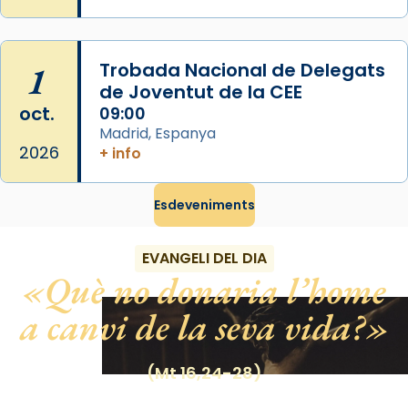
Photo
View on Facebook
·
Share
1
Trobada Nacional de Delegats
de Joventut de la CEE
oct.
09:00
Madrid, Espanya
2026
+ info
Esdeveniments
EVANGELI DEL DIA
Què no donaria l’home
a canvi de la seva vida?
(Mt 16,24-28)