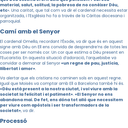
material, salut, solitud, la pobresa de no conèixer Déu,
etc
». Una caritat, que tal com va dir el cardenal necessita estar
organitzada, i l’Església ho fa a través de la Càritas diocesana i
parroquial.
Camí amb el Senyor
El cardenal Omella, recordant l’Èxode, va dir que és en aquest
signe amb Déu on Ell ens convida de desprendre’ns de totes les
coses per ser només cor. Un cor que estima a Déu present en
l’Eucaristia. En aquesta situació d’adoració, l’arquebisbe va
convidar a demanar al Senyor
«un regne de pau, justícia,
llibertat i amor»
.
Va alertar que els cristians no caminen sols en aquest regne.
Igual que Moisès va comptar amb Ell a Barcelona també hi és.
«Déu està present a la nostra ciutat, i vol viure amb la
societat la felicitat i el patiment»
.
«El Senyor no ens
abandona mai. De fet, ens dóna tot allò que necessitem
per viure com apòstols i ser transformadors de la
societat»
, va dir.
Processó