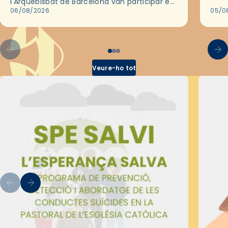
l'Arquebisbat de Barcelona van participar en
les convivències Be Apostle, organitzades
06/08/2026
05/0
pel Secretariat Diocesà de Pastoral amb…
Veure-ho tot