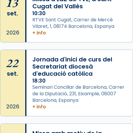
13
L’arquebisbe de Barcelona, el cardenal Joan
Cugat del Vallès
Josep Omella, ha presidit la missa i l’ha
set.
10:30
concelebrat el bisbe auxiliar de Barcelona,
RTVE Sant Cugat, Carrer de Mercé
Mons. David Abadías.
Vilaret, 1, 08174 Barcelona, Espanya
2026
+ info
📸 Dr. G. Simón
Photo
View on Facebook
·
Share
22
Jornada d'inici de curs del
Secretariat diocesà
Arquebisbat de Barcelona
set.
d'educació catòlica
2 weeks ago
18:30
Seminari Conciliar de Barcelona, Carrer
Memòria de les santes Juliana i
de la Diputació, 231, Eixample, 08007
Semproniana, verges i màrtirs.
Barcelona, Espanya
Acompanyant la història de sant Cugat, a
2026
+ info
partir de l’Edat Mitjana sorgeix la tradició
que les santes Juliana (“relatiu a Júlia”) i
Semproniana (“relatiu a Semprònia =