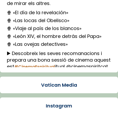
de mirar els altres.
🍿 «El día de la revelación»
🍿 «Las locas del Obelisco»
🍿 «Viaje al país de los blancos»
🍿 «León XIV, el hombre detrás del Papa»
🍿 «Las ovejas detectives»
▶️ Descobreix les seves recomanacions i
prepara una bona sessió de cinema aquest
est
itual @cinemaspiritcat
#CinemaEspiritual
Imatge: Generada amb IA (OpenAI)
Video
Vatican Media
View on Facebook
·
Share
Instagram
Arquebisbat de Barcelona
1 week ago