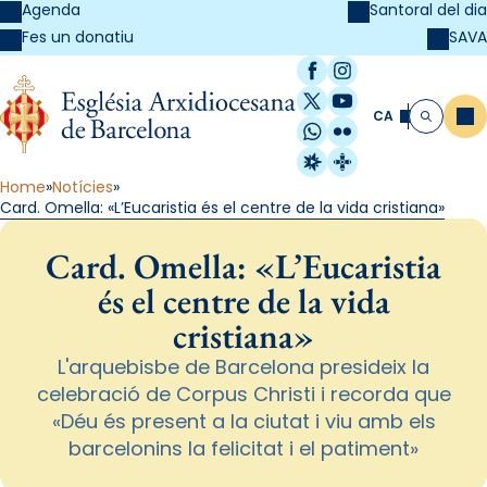
Agenda
Santoral del dia
SAVA
Fes un donatiu
Facebook
Instagram
X / Twitter
YouTube
CA
Me
Cerca
WhatsApp
Flickr
Radio Estel
Catalunya Cristi
Home
Notícies
Card. Omella: «L’Eucaristia és el centre de la vida cristiana»
Card. Omella: «L’Eucaristia
és el centre de la vida
cristiana»
L'arquebisbe de Barcelona presideix la
celebració de Corpus Christi i recorda que
«Déu és present a la ciutat i viu amb els
barcelonins la felicitat i el patiment»