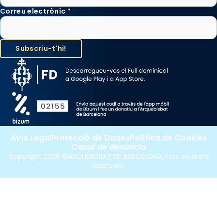
Correu electrònic
*
Avís Legal
Protecció de Dades
Política de Cookies
Canal de denúncia
Copyright 2026 ©ARQUEBISBAT DE BARCELONA, tots els drets
reservats.