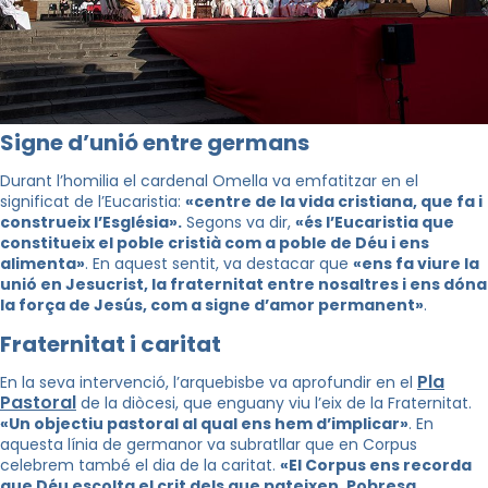
Signe d’unió entre germans
Durant l’homilia el cardenal Omella va emfatitzar en el
significat de l’Eucaristia:
«centre de la vida cristiana, que fa i
construeix l’Església».
Segons va dir,
«és l’Eucaristia que
constitueix el poble cristià com a poble de Déu i ens
alimenta»
. En aquest sentit, va destacar que
«ens fa viure la
unió en Jesucrist, la fraternitat entre nosaltres i ens dóna
la força de Jesús, com a signe d’amor permanent»
.
Fraternitat i caritat
Pla
En la seva intervenció, l’arquebisbe va aprofundir en el
Pastoral
de la diòcesi, que enguany viu l’eix de la Fraternitat.
«Un objectiu pastoral al qual ens hem d’implicar»
. En
aquesta línia de germanor va subratllar que en Corpus
celebrem també el dia de la caritat.
«El Corpus ens recorda
que Déu escolta el crit dels que pateixen. Pobresa