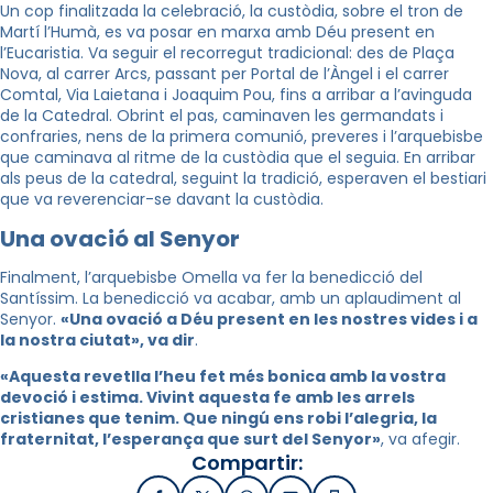
Un cop finalitzada la celebració, la custòdia, sobre el tron de
Martí l’Humà, es va posar en marxa amb Déu present en
l’Eucaristia. Va seguir el recorregut tradicional: des de Plaça
Nova, al carrer Arcs, passant per Portal de l’Àngel i el carrer
Comtal, Via Laietana i Joaquim Pou, fins a arribar a l’avinguda
de la Catedral. Obrint el pas, caminaven les germandats i
confraries, nens de la primera comunió, preveres i l’arquebisbe
que caminava al ritme de la custòdia que el seguia. En arribar
als peus de la catedral, seguint la tradició, esperaven el bestiari
que va reverenciar-se davant la custòdia.
Una ovació al Senyor
Finalment, l’arquebisbe Omella va fer la benedicció del
Santíssim. La benedicció va acabar, amb un aplaudiment al
Senyor.
«Una ovació a Déu present en les nostres vides i a
la nostra ciutat», va dir
.
«Aquesta revetlla l’heu fet més bonica amb la vostra
devoció i estima. Vivint aquesta fe amb les arrels
cristianes que tenim. Que ningú ens robi l’alegria, la
fraternitat, l’esperança que surt del Senyor»
, va afegir.
Compartir: