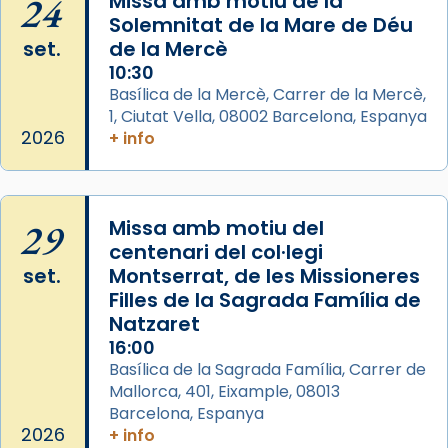
24
Missa amb motiu de la
eterna”) són deixebles seves. I l’any 1667, el
Solemnitat de la Mare de Déu
frare Joan Gaspar Roig, afirma en una obra
set.
de la Mercè
que les santes són filles de l’antiga Iluro.
10:30
Mataró en reivindicarà les relíquies fins que
Basílica de la Mercè, Carrer de la Mercè,
les aconseguirà el 1772. L’ofici que es canta
1, Ciutat Vella, 08002 Barcelona, Espanya
a la “Missa de les Santes” (“Missa de
2026
+ info
Glòria”) fou composta el 1848 per Mn.
Manuel Blanch, amb aire d’òpera
italianitzant; s’interpreta per privilegi
29
Missa amb motiu del
pontifici, amb orquestra i cor, i té una
centenari del col·legi
duració aproximada de tres hores. Després,
set.
Montserrat, de les Missioneres
processó (recuperada el 1972) al voltant
Filles de la Sagrada Família de
del temple amb les relíquies de les santes.
Natzaret
Des de 1985 hi participa també un grup de
16:00
diablesses amb música i ball propis. Festa
Basílica de la Sagrada Família, Carrer de
gran a Mataró.
Mallorca, 401, Eixample, 08013
Barcelona, Espanya
«Si vols saber què és calor, ves per les
2026
+ info
Santes a Mataró»🥵.