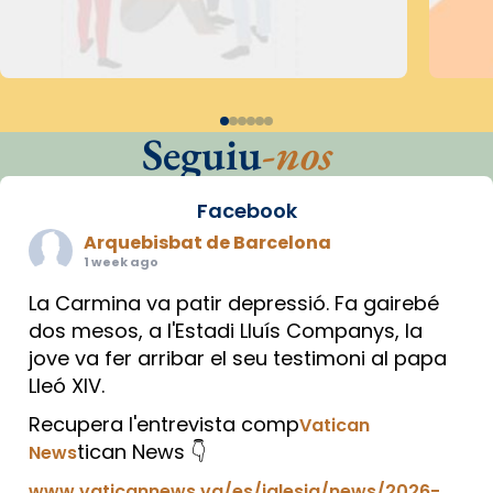
Seguiu
-nos
Facebook
Arquebisbat de Barcelona
1 week ago
La Carmina va patir depressió. Fa gairebé
dos mesos, a l'Estadi Lluís Companys, la
jove va fer arribar el seu testimoni al papa
Lleó XIV.
Recupera l'entrevista comp
Vatican
tican News 👇
News
www.vaticannews.va/es/iglesia/news/2026-