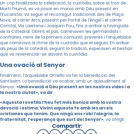
Un cop finalitzada la celebració, la custòdia, sobre el tron de
Martí l’Humà, es va posar en marxa amb Déu present en
l’Eucaristia. Va seguir el recorregut tradicional: des de Plaça
Nova, al carrer Arcs, passant per Portal de l’Àngel i el carrer
Comtal, Via Laietana i Joaquim Pou, fins a arribar a l’avinguda
de la Catedral. Obrint el pas, caminaven les germandats i
confraries, nens de la primera comunió, preveres i l’arquebisbe
que caminava al ritme de la custòdia que el seguia. En arribar
als peus de la catedral, seguint la tradició, esperaven el bestiari
que va reverenciar-se davant la custòdia.
Una ovació al Senyor
Finalment, l’arquebisbe Omella va fer la benedicció del
Santíssim. La benedicció va acabar, amb un aplaudiment al
Senyor.
«Una ovació a Déu present en les nostres vides i a
la nostra ciutat», va dir
.
«Aquesta revetlla l’heu fet més bonica amb la vostra
devoció i estima. Vivint aquesta fe amb les arrels
cristianes que tenim. Que ningú ens robi l’alegria, la
fraternitat, l’esperança que surt del Senyor»
, va afegir.
Compartir: