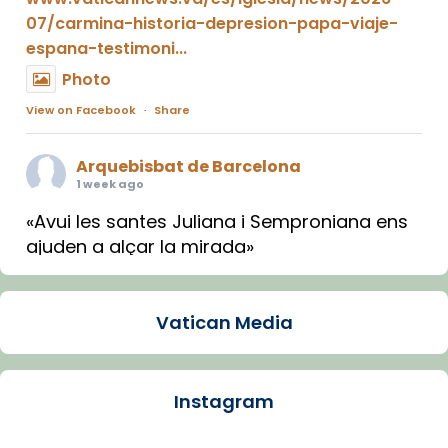
07/carmina-historia-depresion-papa-viaje-
espana-testimoni...
Photo
View on Facebook
·
Share
Arquebisbat de Barcelona
1 week ago
«Avui les santes Juliana i Semproniana ens
ajuden a alçar la mirada»
Mons. Sergi Gordo, bisbe de Tortosa, ha
presidit aquest 27 de juliol la missa de Les
Vatican Media
Santes de Mataró.
🔗
tinyurl.com/cvu5jmbk
📸 J. Merino
Instagram
Photo