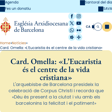
Agenda
Santoral del dia
SAVA
Fes un donatiu
Facebook
Instagram
X / Twitter
YouTube
CA
Me
Cerca
WhatsApp
Flickr
Radio Estel
Catalunya Cristi
Home
Notícies
Card. Omella: «L’Eucaristia és el centre de la vida cristiana»
Card. Omella: «L’Eucaristia
és el centre de la vida
cristiana»
L'arquebisbe de Barcelona presideix la
celebració de Corpus Christi i recorda que
«Déu és present a la ciutat i viu amb els
barcelonins la felicitat i el patiment»