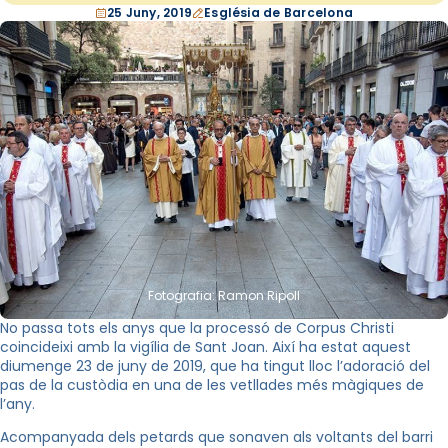
25 Juny, 2019
Església de Barcelona
Fotografia: Ramon Ripoll
No passa tots els anys que la processó de Corpus Christi
coincideixi amb la vigília de Sant Joan. Així ha estat aquest
diumenge 23 de juny de 2019, que ha tingut lloc l’adoració del
pas de la custòdia en una de les vetllades més màgiques de
l’any.
Acompanyada dels petards que sonaven als voltants del barri