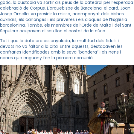
gòtic, la custòdia va sortir als peus de la catedral per l’esperada
celebració de Corpus. L’arquebisbe de Barcelona, el card. Joan
Josep Omella, va presidir la missa, acompanyat dels bisbes
auxiliars, els canonges i els preveres i els diaques de l’Església
barcelonina. També, els membres de l’Orde de Malta i del Sant
Sepulcre ocupaven el seu lloc al costat de la cúria.
Tot i que la data era assenyalada, la multitud dels fidels i
devots no va faltar a la cita. Entre aquests, destacaven les
confraries identificades amb la seva “bandera” i els nens i
nenes que enguany fan la primera comunió.