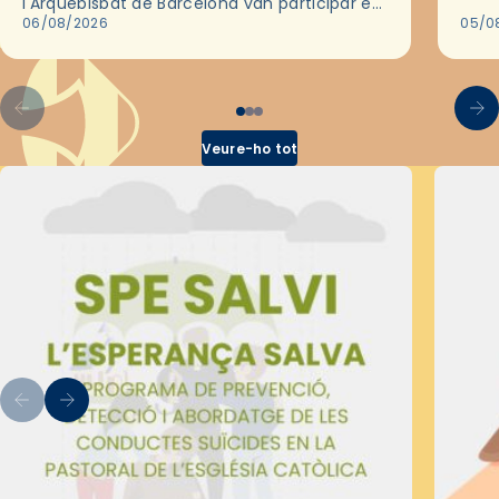
l'Arquebisbat de Barcelona van participar en
les convivències Be Apostle, organitzades
06/08/2026
05/0
pel Secretariat Diocesà de Pastoral amb…
Veure-ho tot