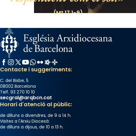
Photo
(Mt 17,1-9)
View on Facebook
·
Share
Facebook
Instagram
X / Twitter
YouTube
WhatsApp
Flickr
Radio Estel
Catalunya Cristiana
Contacte i suggeriments:
C. del Bisbe, 5
08002 Barcelona
Telf. 93 270 10 10
secgral@arqbcn.cat
Horari d'atenció al públic:
de dilluns a divendres, de 9 a 14 h.
Visites a l'Arxiu Diocesà:
de dilluns a dijous, de 10 a 13 h.