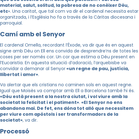
material, salut, solitud, la pobresa de no conèixer Déu,
etc
». Una caritat, que tal com va dir el cardenal necessita estar
organitzada, i l’Església ho fa a través de la Càritas diocesana i
parroquial.
Camí amb el Senyor
El cardenal Omella, recordant l’Èxode, va dir que és en aquest
signe amb Déu on Ell ens convida de desprendre’ns de totes les
coses per ser només cor. Un cor que estima a Déu present en
l’Eucaristia. En aquesta situació d’adoració, l’arquebisbe va
convidar a demanar al Senyor
«un regne de pau, justícia,
llibertat i amor»
.
Va alertar que els cristians no caminen sols en aquest regne.
Igual que Moisès va comptar amb Ell a Barcelona també hi és.
«Déu està present a la nostra ciutat, i vol viure amb la
societat la felicitat i el patiment»
.
«El Senyor no ens
abandona mai. De fet, ens dóna tot allò que necessitem
per viure com apòstols i ser transformadors de la
societat»
, va dir.
Processó