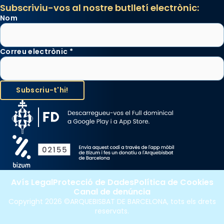
Subscriviu-vos al nostre butlletí electrònic:
Nom
Correu electrònic
*
Avís Legal
Protecció de Dades
Política de Cookies
Canal de denúncia
Copyright 2026 ©ARQUEBISBAT DE BARCELONA, tots els drets
reservats.