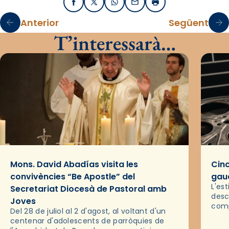
Facebook
X / Twitter
WhatsApp
Email
Imprimir
Anterior
Següent
T’interessarà…
Mons. David Abadías visita les
Cinc
convivències “Be Apostle” del
gaud
L'es
Secretariat Diocesà de Pastoral amb
desc
Joves
comp
Del 28 de juliol al 2 d'agost, al voltant d'un
deix
centenar d'adolescents de parròquies de
trav