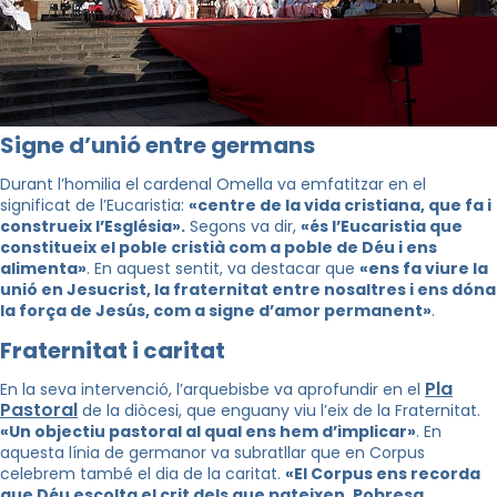
Signe d’unió entre germans
Durant l’homilia el cardenal Omella va emfatitzar en el
significat de l’Eucaristia:
«centre de la vida cristiana, que fa i
construeix l’Església».
Segons va dir,
«és l’Eucaristia que
constitueix el poble cristià com a poble de Déu i ens
alimenta»
. En aquest sentit, va destacar que
«ens fa viure la
unió en Jesucrist, la fraternitat entre nosaltres i ens dóna
la força de Jesús, com a signe d’amor permanent»
.
Fraternitat i caritat
Pla
En la seva intervenció, l’arquebisbe va aprofundir en el
Pastoral
de la diòcesi, que enguany viu l’eix de la Fraternitat.
«Un objectiu pastoral al qual ens hem d’implicar»
. En
aquesta línia de germanor va subratllar que en Corpus
celebrem també el dia de la caritat.
«El Corpus ens recorda
que Déu escolta el crit dels que pateixen. Pobresa