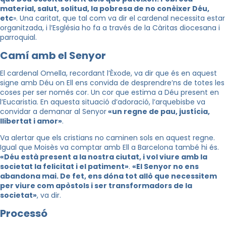
material, salut, solitud, la pobresa de no conèixer Déu,
etc
». Una caritat, que tal com va dir el cardenal necessita estar
organitzada, i l’Església ho fa a través de la Càritas diocesana i
parroquial.
Camí amb el Senyor
El cardenal Omella, recordant l’Èxode, va dir que és en aquest
signe amb Déu on Ell ens convida de desprendre’ns de totes les
coses per ser només cor. Un cor que estima a Déu present en
l’Eucaristia. En aquesta situació d’adoració, l’arquebisbe va
convidar a demanar al Senyor
«un regne de pau, justícia,
llibertat i amor»
.
Va alertar que els cristians no caminen sols en aquest regne.
Igual que Moisès va comptar amb Ell a Barcelona també hi és.
«Déu està present a la nostra ciutat, i vol viure amb la
societat la felicitat i el patiment»
.
«El Senyor no ens
abandona mai. De fet, ens dóna tot allò que necessitem
per viure com apòstols i ser transformadors de la
societat»
, va dir.
Processó