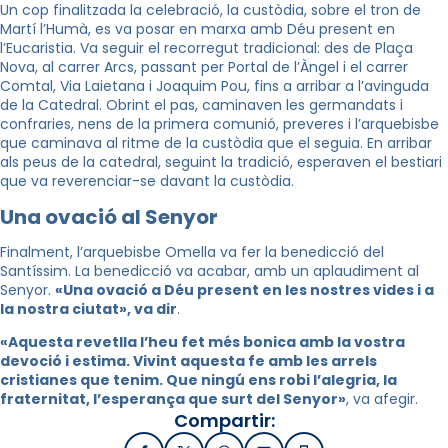
Un cop finalitzada la celebració, la custòdia, sobre el tron de
Martí l’Humà, es va posar en marxa amb Déu present en
l’Eucaristia. Va seguir el recorregut tradicional: des de Plaça
Nova, al carrer Arcs, passant per Portal de l’Àngel i el carrer
Comtal, Via Laietana i Joaquim Pou, fins a arribar a l’avinguda
de la Catedral. Obrint el pas, caminaven les germandats i
confraries, nens de la primera comunió, preveres i l’arquebisbe
que caminava al ritme de la custòdia que el seguia. En arribar
als peus de la catedral, seguint la tradició, esperaven el bestiari
que va reverenciar-se davant la custòdia.
Una ovació al Senyor
Finalment, l’arquebisbe Omella va fer la benedicció del
Santíssim. La benedicció va acabar, amb un aplaudiment al
Senyor.
«Una ovació a Déu present en les nostres vides i a
la nostra ciutat», va dir
.
«Aquesta revetlla l’heu fet més bonica amb la vostra
devoció i estima. Vivint aquesta fe amb les arrels
cristianes que tenim. Que ningú ens robi l’alegria, la
fraternitat, l’esperança que surt del Senyor»
, va afegir.
Compartir: