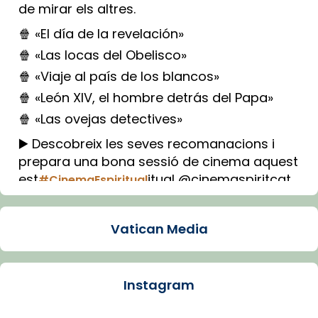
de mirar els altres.
🍿 «El día de la revelación»
🍿 «Las locas del Obelisco»
🍿 «Viaje al país de los blancos»
🍿 «León XIV, el hombre detrás del Papa»
🍿 «Las ovejas detectives»
▶️ Descobreix les seves recomanacions i
prepara una bona sessió de cinema aquest
est
itual @cinemaspiritcat
#CinemaEspiritual
Imatge: Generada amb IA (OpenAI)
Video
Vatican Media
View on Facebook
·
Share
Instagram
Arquebisbat de Barcelona
1 week ago