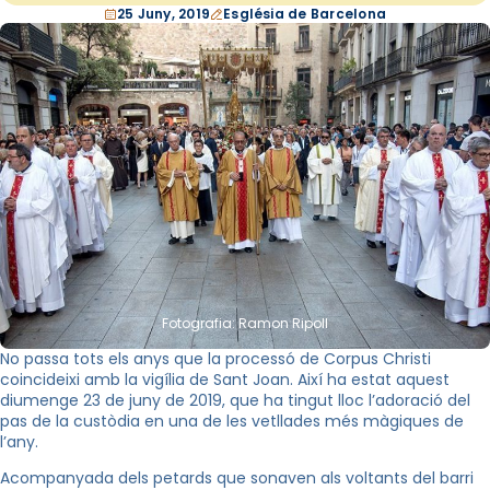
25 Juny, 2019
Església de Barcelona
Fotografia: Ramon Ripoll
No passa tots els anys que la processó de Corpus Christi
coincideixi amb la vigília de Sant Joan. Així ha estat aquest
diumenge 23 de juny de 2019, que ha tingut lloc l’adoració del
pas de la custòdia en una de les vetllades més màgiques de
l’any.
Acompanyada dels petards que sonaven als voltants del barri