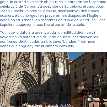
gòtic, la custòdia va sortir als peus de la catedral per l’esperada
celebració de Corpus. L’arquebisbe de Barcelona, el card. Joan
Josep Omella, va presidir la missa, acompanyat dels bisbes
auxiliars, els canonges i els preveres i els diaques de l’Església
barcelonina. També, els membres de l’Orde de Malta i del Sant
Sepulcre ocupaven el seu lloc al costat de la cúria.
Tot i que la data era assenyalada, la multitud dels fidels i
devots no va faltar a la cita. Entre aquests, destacaven les
confraries identificades amb la seva “bandera” i els nens i
nenes que enguany fan la primera comunió.