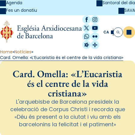
Agenda
Santoral del dia
SAVA
Fes un donatiu
Facebook
Instagram
X / Twitter
YouTube
CA
Me
Cerca
WhatsApp
Flickr
Radio Estel
Catalunya Cristi
Home
Notícies
Card. Omella: «L’Eucaristia és el centre de la vida cristiana»
Card. Omella: «L’Eucaristia
és el centre de la vida
cristiana»
L'arquebisbe de Barcelona presideix la
celebració de Corpus Christi i recorda que
«Déu és present a la ciutat i viu amb els
barcelonins la felicitat i el patiment»