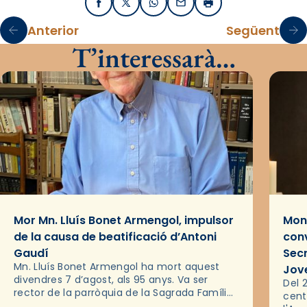
Facebook
X / Twitter
WhatsApp
Email
Imprimir
Anterior
Següent
T’interessarà…
Mor Mn. Lluís Bonet Armengol, impulsor
Mons
de la causa de beatificació d’Antoni
conv
Gaudí
Sec
Mn. Lluís Bonet Armengol ha mort aquest
Jov
divendres 7 d’agost, als 95 anys. Va ser
Del 2
rector de la parròquia de la Sagrada Família
cent
de Barcelona durant 25 anys, entre 1993 i