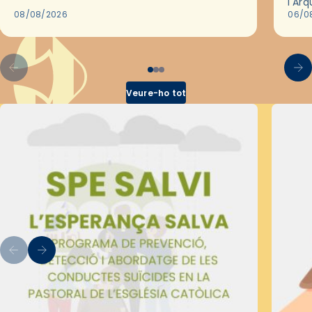
l'Ar
2018,…
08/08/2026
les 
06/0
pel 
Veure-ho tot