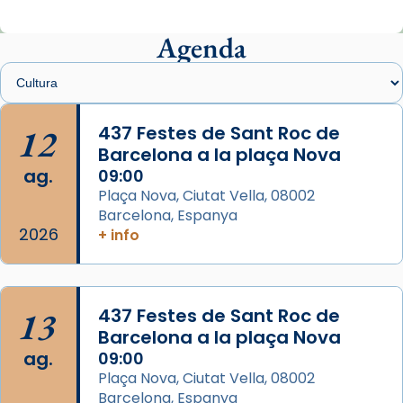
Mons. Sergi Gordo, bisbe de Tortosa, ha
presidit aquest 27 de juliol la missa de Les
Agenda
Santes de Mataró.
🔗
tinyurl.com/cvu5jmbk
📸 J. Merino
12
437 Festes de Sant Roc de
Barcelona a la plaça Nova
Photo
ag.
09:00
View on Facebook
·
Share
Plaça Nova, Ciutat Vella, 08002
Barcelona, Espanya
Arquebisbat de Barcelona
2026
is at Catedral
+ info
de Barcelona.
2 weeks ago
Aquest dilluns, 27 de juliol, ha tingut lloc la
13
437 Festes de Sant Roc de
missa d’acció de gràcies en agraïment al
Barcelona a la plaça Nova
comitè organitzador de la visita apostòlica
ag.
09:00
del Sant Pare Lleó XIV a Barcelona, i als
Plaça Nova, Ciutat Vella, 08002
col·laboradors, a la Catedral de Barcelona.
Barcelona, Espanya