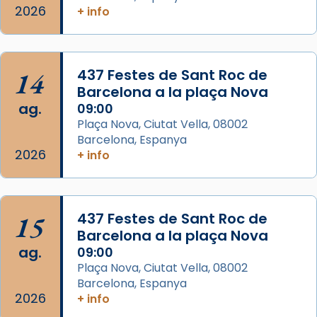
L’arquebisbe de Barcelona, el cardenal Joan
2026
+ info
Josep Omella, ha presidit la missa i l’ha
concelebrat el bisbe auxiliar de Barcelona,
Mons. David Abadías.
14
437 Festes de Sant Roc de
📸 Dr. G. Simón
Barcelona a la plaça Nova
ag.
09:00
Photo
Plaça Nova, Ciutat Vella, 08002
View on Facebook
·
Share
Barcelona, Espanya
2026
+ info
Arquebisbat de Barcelona
2 weeks ago
Memòria de les santes Juliana i
15
437 Festes de Sant Roc de
Semproniana, verges i màrtirs.
Barcelona a la plaça Nova
ag.
09:00
Acompanyant la història de sant Cugat, a
Plaça Nova, Ciutat Vella, 08002
partir de l’Edat Mitjana sorgeix la tradició
Barcelona, Espanya
que les santes Juliana (“relatiu a Júlia”) i
2026
+ info
Semproniana (“relatiu a Semprònia =