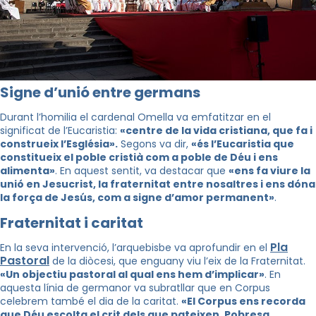
Signe d’unió entre germans
Durant l’homilia el cardenal Omella va emfatitzar en el
significat de l’Eucaristia:
«centre de la vida cristiana, que fa i
construeix l’Església».
Segons va dir,
«és l’Eucaristia que
constitueix el poble cristià com a poble de Déu i ens
alimenta»
. En aquest sentit, va destacar que
«ens fa viure la
unió en Jesucrist, la fraternitat entre nosaltres i ens dóna
la força de Jesús, com a signe d’amor permanent»
.
Fraternitat i caritat
Pla
En la seva intervenció, l’arquebisbe va aprofundir en el
Pastoral
de la diòcesi, que enguany viu l’eix de la Fraternitat.
«Un objectiu pastoral al qual ens hem d’implicar»
. En
aquesta línia de germanor va subratllar que en Corpus
celebrem també el dia de la caritat.
«El Corpus ens recorda
que Déu escolta el crit dels que pateixen. Pobresa