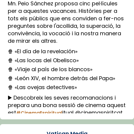
Mn. Peio Sánchez proposa cinc pel·lícules
per a aquestes vacances. Històries per a
tots els públics que ens conviden a fer-nos
preguntes sobre l'acollida, la superació, la
convivència, la vocació i la nostra manera
de mirar els altres.
🍿 «El día de la revelación»
🍿 «Las locas del Obelisco»
🍿 «Viaje al país de los blancos»
🍿 «León XIV, el hombre detrás del Papa»
🍿 «Las ovejas detectives»
▶️ Descobreix les seves recomanacions i
prepara una bona sessió de cinema aquest
est
itual @cinemaspiritcat
#CinemaEspiritual
Imatge: Generada amb IA (OpenAI)
Video
Vatican Media