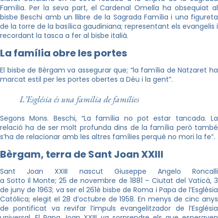
Família. Per la seva part, el Cardenal Omella ha obsequiat al
bisbe Beschi amb un llibre de la Sagrada Família i una figureta
de la torre de la basílica gaudiniana; representant els evangelis i
recordant la tasca a fer al bisbe italià.
La família obre les portes
El bisbe de Bèrgam va assegurar que; “la família de Natzaret ha
marcat estil per les portes obertes a Déu i la gent”.
L’Església és una família de famílies
Segons Mons. Beschi, “La família no pot estar tancada. La
relació ha de ser molt profunda dins de la família però també
s’ha de relacionar amb les altres famílies perquè no mori la fe”.
Bèrgam, terra de Sant Joan XXIII
Sant Joan XXIII nascut Giuseppe Angelo Roncalli
a Sotto il Monte; 25 de novembre de 1881 – Ciutat del Vaticà, 3
de juny de 1963; va ser el 261è bisbe de Roma i Papa de l’Església
Catòlica; elegit el 28 d’octubre de 1958. En menys de cinc anys
de pontificat va revifar l’impuls evangelitzador de l’Església
universal. El Papa Joan XXIII va sorprendre els que esperaven