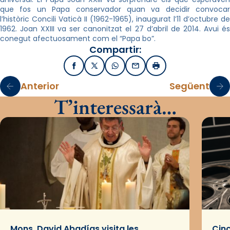
que fos un Papa conservador quan va decidir convocar
l’històric Concili Vaticà II (1962-1965), inaugurat l’11 d’octubre de
1962. Joan XXIII va ser canonitzat el 27 d’abril de 2014. Avui és
conegut afectuosament com el “Papa bo”.
Compartir:
Facebook
X / Twitter
WhatsApp
Email
Imprimir
Anterior
Següent
T’interessarà…
Mons. David Abadías visita les
Cinc