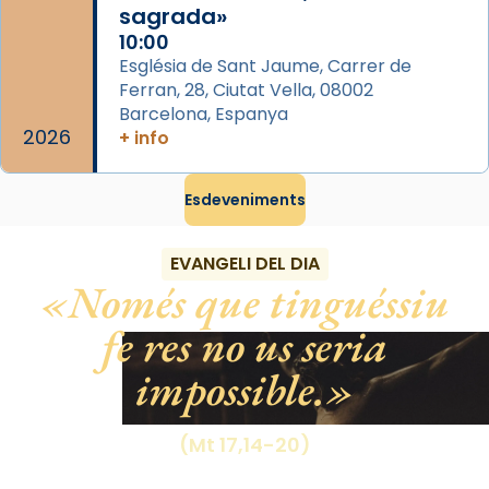
Des de 1985 hi participa també un grup de
sagrada»
diablesses amb música i ball propis. Festa
10:00
gran a Mataró.
Església de Sant Jaume, Carrer de
Ferran, 28, Ciutat Vella, 08002
«Si vols saber què és calor, ves per les
Barcelona, Espanya
Santes a Mataró»🥵.
2026
+ info
Photo
Esdeveniments
View on Facebook
·
Share
EVANGELI DEL DIA
Només que tinguéssiu
fe res no us seria
impossible.
(Mt 17,14-20)