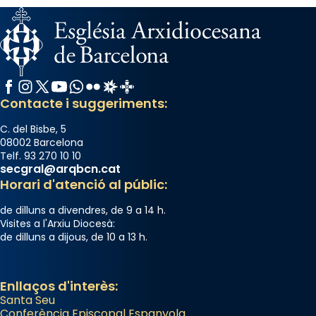
Facebook
Instagram
X / Twitter
YouTube
WhatsApp
Flickr
Radio Estel
Catalunya Cristiana
Contacte i suggeriments:
C. del Bisbe, 5
08002 Barcelona
Telf. 93 270 10 10
secgral@arqbcn.cat
Horari d'atenció al públic:
de dilluns a divendres, de 9 a 14 h.
Visites a l'Arxiu Diocesà:
de dilluns a dijous, de 10 a 13 h.
Enllaços d'interès:
Santa Seu
Conferència Episcopal Espanyola