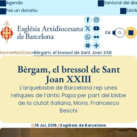
Agenda
Santoral del dia
SAVA
Fes un donatiu
Facebook
Instagram
X / Twitter
YouTube
CA
Me
Cerca
WhatsApp
Flickr
Radio Estel
Catalunya Cristi
Home
Notícies
Bèrgam, el bressol de Sant Joan XXIII
Bèrgam, el bressol de Sant
Joan XXIII
L’arquebisbe de Barcelona rep unes
relíquies de l’antic Papa per part del bisbe
de la ciutat italiana, Mons. Francesco
Beschi
18 Jul, 2018
Església de Barcelona