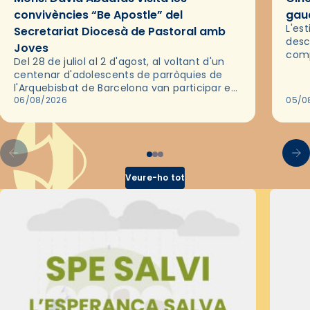
convivències “Be Apostle” del
gaud
L'es
Secretariat Diocesà de Pastoral amb
desc
Joves
comp
Del 28 de juliol al 2 d'agost, al voltant d'un
deix
centenar d'adolescents de parròquies de
trav
l'Arquebisbat de Barcelona van participar en
les convivències Be Apostle, organitzades
06/08/2026
05/0
pel Secretariat Diocesà de Pastoral amb…
Veure-ho tot