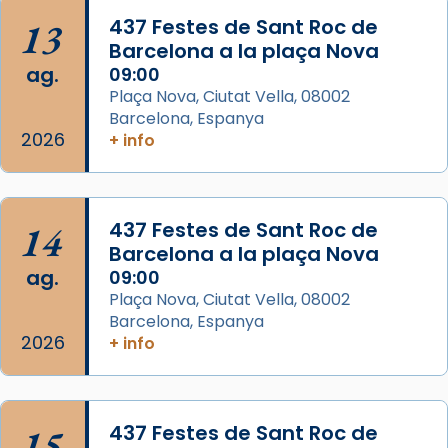
Aquest dilluns, 27 de juliol, ha tingut lloc la
13
437 Festes de Sant Roc de
missa d’acció de gràcies en agraïment al
Barcelona a la plaça Nova
comitè organitzador de la visita apostòlica
ag.
09:00
del Sant Pare Lleó XIV a Barcelona, i als
Plaça Nova, Ciutat Vella, 08002
col·laboradors, a la Catedral de Barcelona.
Barcelona, Espanya
L’arquebisbe de Barcelona, el cardenal Joan
2026
+ info
Josep Omella, ha presidit la missa i l’ha
concelebrat el bisbe auxiliar de Barcelona,
Mons. David Abadías.
14
437 Festes de Sant Roc de
📸 Dr. G. Simón
Barcelona a la plaça Nova
ag.
09:00
Photo
Plaça Nova, Ciutat Vella, 08002
View on Facebook
·
Share
Barcelona, Espanya
2026
+ info
Arquebisbat de Barcelona
2 weeks ago
Memòria de les santes Juliana i
15
437 Festes de Sant Roc de
Semproniana, verges i màrtirs.