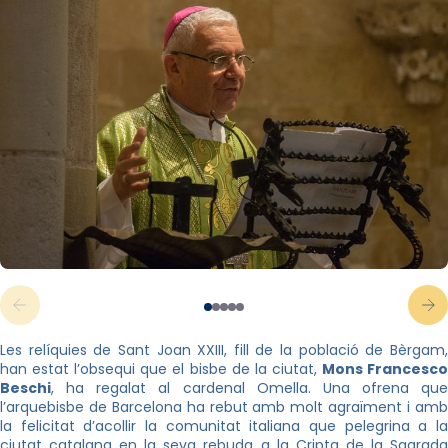
Les relíquies de Sant Joan XXIII, fill de la població de Bèrgam,
han estat l’obsequi que el bisbe de la ciutat,
Mons Francesc
Beschi
, ha regalat al cardenal Omella. Una ofrena que
l’arquebisbe de Barcelona ha rebut amb molt agraïment i amb
la felicitat d’acollir la comunitat italiana que pelegrina a la
ciutat catalana en la seva rebuda a la Cripta de la Sagrada