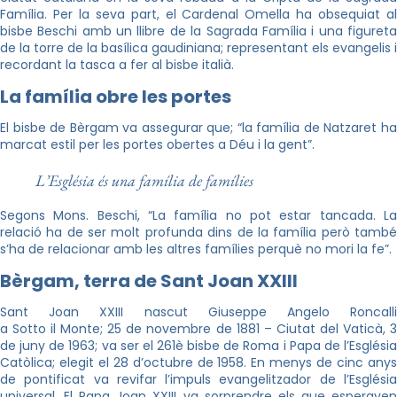
Família. Per la seva part, el Cardenal Omella ha obsequiat al
bisbe Beschi amb un llibre de la Sagrada Família i una figureta
de la torre de la basílica gaudiniana; representant els evangelis i
recordant la tasca a fer al bisbe italià.
La família obre les portes
El bisbe de Bèrgam va assegurar que; “la família de Natzaret ha
marcat estil per les portes obertes a Déu i la gent”.
L’Església és una família de famílies
Segons Mons. Beschi, “La família no pot estar tancada. La
relació ha de ser molt profunda dins de la família però també
s’ha de relacionar amb les altres famílies perquè no mori la fe”.
Bèrgam, terra de Sant Joan XXIII
Sant Joan XXIII nascut Giuseppe Angelo Roncalli
a Sotto il Monte; 25 de novembre de 1881 – Ciutat del Vaticà, 3
de juny de 1963; va ser el 261è bisbe de Roma i Papa de l’Església
Catòlica; elegit el 28 d’octubre de 1958. En menys de cinc anys
de pontificat va revifar l’impuls evangelitzador de l’Església
universal. El Papa Joan XXIII va sorprendre els que esperaven