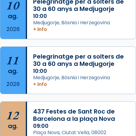
Aquest dilluns, 27 de juliol, ha tingut lloc la
10
Pelegrinatge per a solters de
missa d’acció de gràcies en agraïment al
30 a 60 anys a Medjugorje
ag.
comitè organitzador de la visita apostòlica
10:00
Medjugorje, Bòsnia i Herzegovina
del Sant Pare Lleó XIV a Barcelona, i als
2026
+ info
col·laboradors, a la Catedral de Barcelona.
L’arquebisbe de Barcelona, el cardenal Joan
Josep Omella, ha presidit la missa i l’ha
11
Pelegrinatge per a solters de
concelebrat el bisbe auxiliar de Barcelona,
30 a 60 anys a Medjugorje
Mons. David Abadías.
ag.
10:00
📸 Dr. G. Simón
Medjugorje, Bòsnia i Herzegovina
2026
+ info
Photo
View on Facebook
·
Share
12
437 Festes de Sant Roc de
Arquebisbat de Barcelona
2 weeks ago
Barcelona a la plaça Nova
ag.
09:00
Memòria de les santes Juliana i
Plaça Nova, Ciutat Vella, 08002
Semproniana, verges i màrtirs.