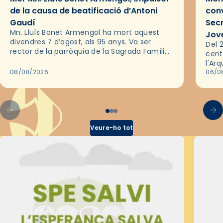
de la causa de beatificació d’Antoni
conv
Gaudí
Sec
Mn. Lluís Bonet Armengol ha mort aquest
Jov
divendres 7 d’agost, als 95 anys. Va ser
Del 2
rector de la parròquia de la Sagrada Família
cent
de Barcelona durant 25 anys, entre 1993 i
l'Ar
2018,…
08/08/2026
les 
06/0
pel 
Veure-ho tot