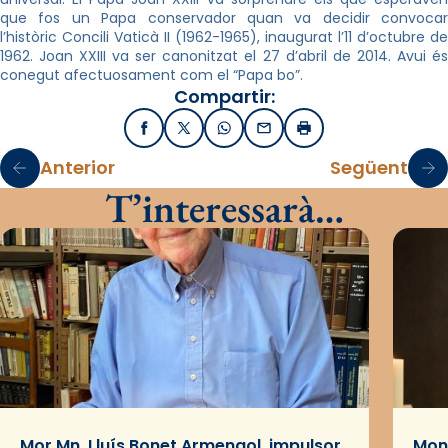
que fos un Papa conservador quan va decidir convocar
l’històric Concili Vaticà II (1962-1965), inaugurat l’11 d’octubre de
1962. Joan XXIII va ser canonitzat el 27 d’abril de 2014. Avui és
conegut afectuosament com el “Papa bo”.
Compartir:
Facebook
X / Twitter
WhatsApp
Email
Imprimir
Anterior
Següent
T’interessarà…
Mor Mn. Lluís Bonet Armengol, impulsor
Mons