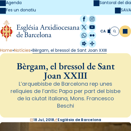
Agenda
Santoral del dia
SAVA
Fes un donatiu
Facebook
Instagram
X / Twitter
YouTube
CA
Me
Cerca
WhatsApp
Flickr
Radio Estel
Catalunya Cristi
Home
Notícies
Bèrgam, el bressol de Sant Joan XXIII
Bèrgam, el bressol de Sant
Joan XXIII
L’arquebisbe de Barcelona rep unes
relíquies de l’antic Papa per part del bisbe
de la ciutat italiana, Mons. Francesco
Beschi
18 Jul, 2018
Església de Barcelona