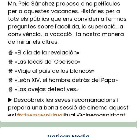
Mn. Peio Sánchez proposa cinc pel·lícules
per a aquestes vacances. Històries per a
tots els públics que ens conviden a fer-nos
preguntes sobre l'acollida, la superació, la
convivència, la vocació i la nostra manera
de mirar els altres.
🍿 «El día de la revelación»
🍿 «Las locas del Obelisco»
🍿 «Viaje al país de los blancos»
🍿 «León XIV, el hombre detrás del Papa»
🍿 «Las ovejas detectives»
▶️ Descobreix les seves recomanacions i
prepara una bona sessió de cinema aquest
est
itual @cinemaspiritcat
#CinemaEspiritual
Imatge: Generada amb IA (OpenAI)
Video
Vatican Media