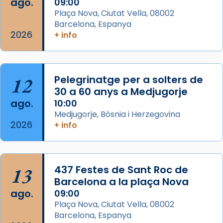
ago.
09:00
Semproniana (“relatiu a Semprònia =
Plaça Nova, Ciutat Vella, 08002
eterna”) són deixebles seves. I l’any 1667, el
Barcelona, Espanya
2026
frare Joan Gaspar Roig, afirma en una obra
+ info
que les santes són filles de l’antiga Iluro.
Mataró en reivindicarà les relíq
...
Ver más
12
Pelegrinatge per a solters de
Foto
30 a 60 anys a Medjugorje
ago.
10:00
View on Facebook
·
Share
Medjugorje, Bòsnia i Herzegovina
2026
+ info
13
437 Festes de Sant Roc de
Barcelona a la plaça Nova
ago.
09:00
Plaça Nova, Ciutat Vella, 08002
Barcelona, Espanya