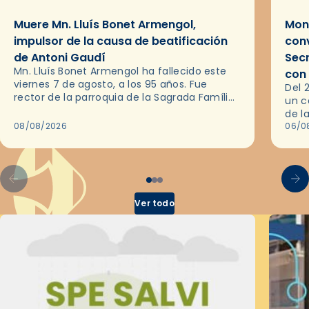
Muere Mn. Lluís Bonet Armengol,
Mons
impulsor de la causa de beatificación
conv
de Antoni Gaudí
Sec
Mn. Lluís Bonet Armengol ha fallecido este
con
viernes 7 de agosto, a los 95 años. Fue
Del 
rector de la parroquia de la Sagrada Família
un c
de Barcelona durante 25 años, entre 1993 y…
de l
08/08/2026
en l
06/0
por 
Ver todo