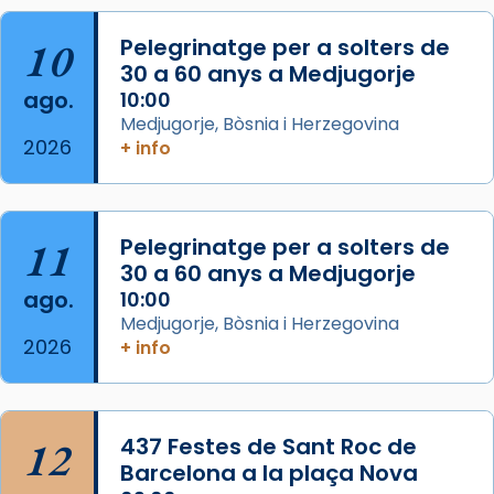
col·laboradors, a la Catedral de Barcelona.
10
Pelegrinatge per a solters de
L’arquebisbe de Barcelona, el cardenal Joan
30 a 60 anys a Medjugorje
Josep Omella, ha presidit la missa i l’ha
ago.
10:00
concelebrat el bisbe auxiliar de Barcelona,
Medjugorje, Bòsnia i Herzegovina
Mons. David Abadías.
2026
+ info
📸 Dr. G. Simón
Foto
11
Pelegrinatge per a solters de
View on Facebook
·
Share
30 a 60 anys a Medjugorje
ago.
10:00
Arquebisbat de Barcelona
Medjugorje, Bòsnia i Herzegovina
2 weeks ago
2026
+ info
Memòria de les santes Juliana i
Semproniana, verges i màrtirs.
Acompanyant la història de sant Cugat, a
12
437 Festes de Sant Roc de
partir de l’Edat Mitjana sorgeix la tradició
Barcelona a la plaça Nova
que les santes Juliana (“relatiu a Júlia”) i