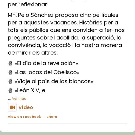
per reflexionar!
Mn. Peio Sánchez proposa cinc pel·lícules
per a aquestes vacances. Històries per a
tots els públics que ens conviden a fer-nos
preguntes sobre l'acollida, la superació, la
convivència, la vocació i la nostra manera
de mirar els altres.
🍿 «El día de la revelación»
🍿 «Las locas del Obelisco»
🍿 «Viaje al país de los blancos»
🍿 «León XIV, e
...
Ver más
Vídeo
View on Facebook
·
Share
Arquebisbat de Barcelona