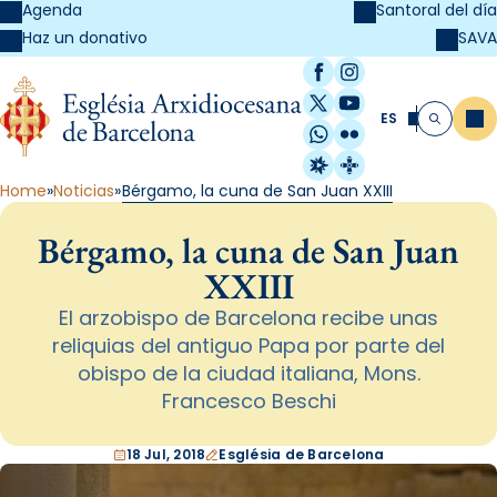
Agenda
Santoral del día
SAVA
Haz un donativo
Facebook
Instagram
X / Twitter
YouTube
ES
Me
Buscar
WhatsApp
Flickr
Radio Estel
Catalunya Cristi
Home
Noticias
Bérgamo, la cuna de San Juan XXIII
Bérgamo, la cuna de San Juan
XXIII
El arzobispo de Barcelona recibe unas
reliquias del antiguo Papa por parte del
obispo de la ciudad italiana, Mons.
Francesco Beschi
18 Jul, 2018
Església de Barcelona