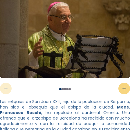
Las reliquias de San Juan XXIII, hijo de la población de Bérgamo,
han sido el obsequio que el obispo de la ciudad,
Mons.
Francesco Beschi
, ha regalado al cardenal Omella. Un
ofrenda que el arzobispo de Barcelona ha recibido con mucho
agradecimiento y con la felicidad de acoger la comunidad
italiana que peregrina en la ciudad catalana en su recibimiento