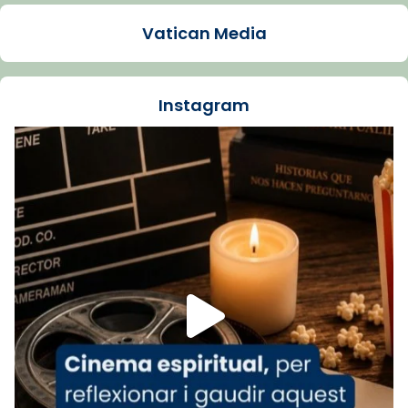
1 week ago
Vatican Media
La Carmina va patir depressió. Fa gairebé
dos mesos, a l'Estadi Lluís Companys, la
jove va fer arribar el seu testimoni al papa
Instagram
Lleó XIV.
Recupera l'entrevista comp
Vatican
tican News 👇
News
www.vaticannews.va/es/iglesia/news/2026-
07/carmina-historia-depresion-papa-viaje-
espana-testimoni...
Foto
View on Facebook
·
Share
Arquebisbat de Barcelona
2 weeks ago
«Avui les santes Juliana i Semproniana ens