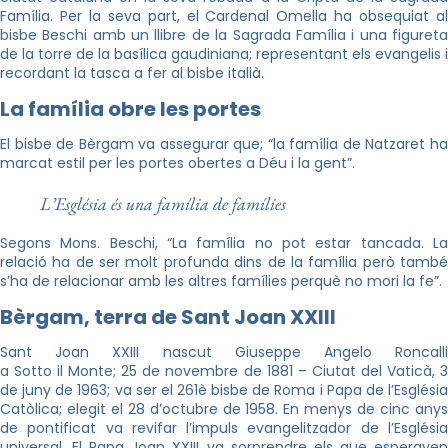
Família. Per la seva part, el Cardenal Omella ha obsequiat al
bisbe Beschi amb un llibre de la Sagrada Família i una figureta
de la torre de la basílica gaudiniana; representant els evangelis i
recordant la tasca a fer al bisbe italià.
La família obre les portes
El bisbe de Bèrgam va assegurar que; “la família de Natzaret ha
marcat estil per les portes obertes a Déu i la gent”.
L’Església és una família de famílies
Segons Mons. Beschi, “La família no pot estar tancada. La
relació ha de ser molt profunda dins de la família però també
s’ha de relacionar amb les altres famílies perquè no mori la fe”.
Bèrgam, terra de Sant Joan XXIII
Sant Joan XXIII nascut Giuseppe Angelo Roncalli
a Sotto il Monte; 25 de novembre de 1881 – Ciutat del Vaticà, 3
de juny de 1963; va ser el 261è bisbe de Roma i Papa de l’Església
Catòlica; elegit el 28 d’octubre de 1958. En menys de cinc anys
de pontificat va revifar l’impuls evangelitzador de l’Església
universal. El Papa Joan XXIII va sorprendre els que esperaven