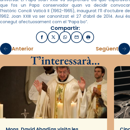
que fos un Papa conservador quan va decidir convocar
l’històric Concili Vaticà II (1962-1965), inaugurat l’11 d’octubre de
1962. Joan XXIII va ser canonitzat el 27 d’abril de 2014. Avui és
conegut afectuosament com el “Papa bo”.
Compartir:
Facebook
X / Twitter
WhatsApp
Email
Imprimir
Anterior
Següent
T’interessarà…
Mons. David Abadías visita les
Cinc