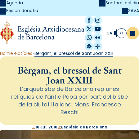
Agenda
Santoral del dia
SAVA
Fes un donatiu
Facebook
Instagram
X / Twitter
YouTube
CA
Me
Cerca
WhatsApp
Flickr
Radio Estel
Catalunya Cristi
Home
Notícies
Bèrgam, el bressol de Sant Joan XXIII
Bèrgam, el bressol de Sant
Joan XXIII
L’arquebisbe de Barcelona rep unes
relíquies de l’antic Papa per part del bisbe
de la ciutat italiana, Mons. Francesco
Beschi
18 Jul, 2018
Església de Barcelona