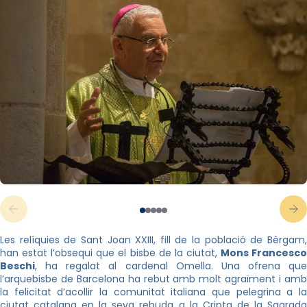
Les relíquies de Sant Joan XXIII, fill de la població de Bèrgam,
han estat l’obsequi que el bisbe de la ciutat,
Mons Francesc
Beschi
, ha regalat al cardenal Omella. Una ofrena que
l’arquebisbe de Barcelona ha rebut amb molt agraïment i amb
la felicitat d’acollir la comunitat italiana que pelegrina a la
ciutat catalana en la seva rebuda a la Cripta de la Sagrada