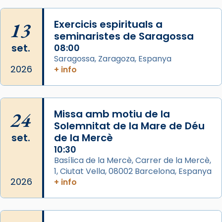
Mataró en reivindicarà les relíquies fins que
13
les aconseguirà el 1772. L’ofici que es canta
Exercicis espirituals a
seminaristes de Saragossa
a la “Missa de les Santes” (“Missa de
set.
08:00
Glòria”) fou composta el 1848 per Mn.
Saragossa, Zaragoza, Espanya
Manuel Blanch, amb aire d’òpera
2026
+ info
italianitzant; s’interpreta per privilegi
pontifici, amb orquestra i cor, i té una
duració aproximada de tres hores. Després,
processó (recuperada el 1972) al voltant
24
Missa amb motiu de la
del temple amb les relíquies de les santes.
Solemnitat de la Mare de Déu
Des de 1985 hi participa també un grup de
set.
de la Mercè
diablesses amb música i ball propis. Festa
10:30
gran a Mataró.
Basílica de la Mercè, Carrer de la Mercè,
1, Ciutat Vella, 08002 Barcelona, Espanya
«Si vols saber què és calor, ves per les
2026
+ info
Santes a Mataró»🥵.
Photo
View on Facebook
·
Share