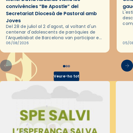
convivències “Be Apostle” del
gaud
L'es
Secretariat Diocesà de Pastoral amb
desc
Joves
comp
Del 28 de juliol al 2 d'agost, al voltant d'un
deix
centenar d'adolescents de parròquies de
trav
l'Arquebisbat de Barcelona van participar en
les convivències Be Apostle, organitzades
06/08/2026
05/0
pel Secretariat Diocesà de Pastoral amb…
Veure-ho tot