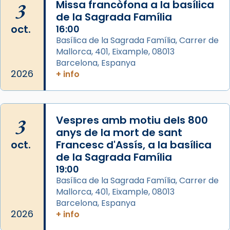
3
Missa francòfona a la basílica
de la Sagrada Família
Arquebisbat de Barcelona
oct.
16:00
2 weeks ago
Basílica de la Sagrada Família, Carrer de
Mallorca, 401, Eixample, 08013
Jaume, fill de Zebedeu, és juntament amb el
Barcelona, Espanya
seu germà Joan i Pere un dels que
2026
+ info
acompanyava més de prop Jesús.
Segons el llibre dels Fets (12,2) fou el primer
apòstol màrtir, decapitat a Jerusalem per
3
Vespres amb motiu dels 800
Herodes Agripa (vers l'any 44).
anys de la mort de sant
Patró de Galícia, després de les invasions
oct.
Francesc d'Assís, a la basílica
musulmanes fou venerat com a patró dels
de la Sagrada Família
Regnes castellans i més tard de tota
19:00
Basílica de la Sagrada Família, Carrer de
Espanya.
Mallorca, 401, Eixample, 08013
El seu sepulcre a Compostela fou un gran
Barcelona, Espanya
centre de peregrinacions medievals de tot
2026
+ info
el món cristià, després de Roma i terra