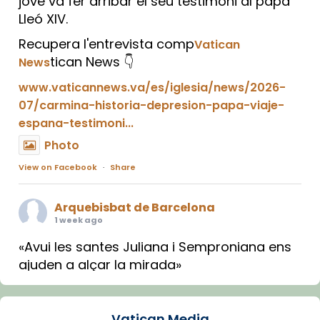
jove va fer arribar el seu testimoni al papa
Lleó XIV.
Recupera l'entrevista comp
Vatican
tican News 👇
News
www.vaticannews.va/es/iglesia/news/2026-
07/carmina-historia-depresion-papa-viaje-
espana-testimoni...
Photo
View on Facebook
·
Share
Arquebisbat de Barcelona
1 week ago
«Avui les santes Juliana i Semproniana ens
ajuden a alçar la mirada»
Mons. Sergi Gordo, bisbe de Tortosa, ha
presidit aquest 27 de juliol la missa de Les
Vatican Media