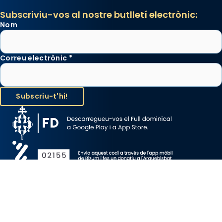
Subscriviu-vos al nostre butlletí electrònic:
Nom
Correu electrònic
*
Avís Legal
Protecció de Dades
Política de Cookies
Canal de denúncia
Copyright 2026 ©ARQUEBISBAT DE BARCELONA, tots els drets
reservats.