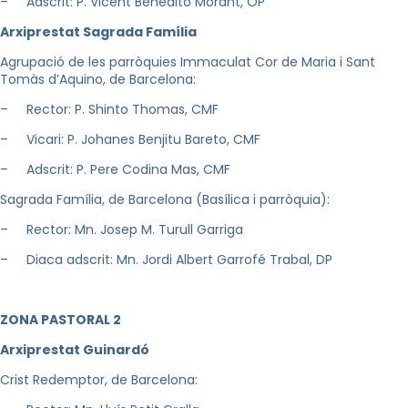
– Adscrit: P. Vicent Benedito Morant, OP
A
r
xiprestat Sagrada Família
Agrupació de les parròquies Immaculat Cor de Maria i Sant
Tomàs d’Aquino, de Barcelona:
– Rector: P. Shinto Thomas, CMF
– Vicari: P. Johanes Benjitu Bareto, CMF
– Adscrit: P. Pere Codina Mas, CMF
Sagrada Família, de Barcelona (Basílica i parròquia):
– Rector: Mn. Josep M. Turull Garriga
– Diaca adscrit: Mn. Jordi Albert Garrofé Trabal, DP
Z
ON
A PASTORAL 2
A
r
xiprestat Guinardó
Crist Redemptor, de Barcelona: