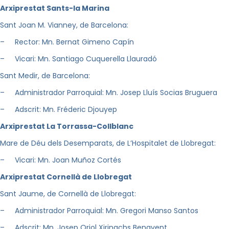
A
r
xiprestat Sants-la Marina
Sant Joan M. Vianney, de Barcelona:
– Rector: Mn. Bernat Gimeno Capín
– Vicari: Mn. Santiago Cuquerella Llauradó
Sant Medir, de Barcelona:
– Administrador Parroquial: Mn. Josep Lluís Socias Bruguera
– Adscrit: Mn. Fréderic Djouyep
A
r
xiprestat La Torrassa-Collblanc
Mare de Déu dels Desemparats, de L’Hospitalet de Llobregat:
– Vicari: Mn. Joan Muñoz Cortés
A
r
xiprestat Cornellà de Llobregat
Sant Jaume, de Cornellà de Llobregat:
– Administrador Parroquial: Mn. Gregori Manso Santos
– Adscrit: Mn. Josep Oriol Xirinachs Benavent