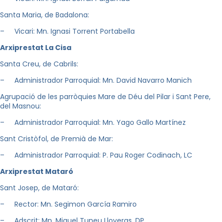
Santa Maria, de Badalona:
– Vicari: Mn. Ignasi Torrent Portabella
A
r
xiprestat La Cisa
Santa Creu, de Cabrils:
– Administrador Parroquial: Mn. David Navarro Manich
Agrupació de les parròquies Mare de Déu del Pilar i Sant Pere,
del Masnou:
– Administrador Parroquial: Mn. Yago Gallo Martínez
Sant Cristòfol, de Premià de Mar:
– Administrador Parroquial: P. Pau Roger Codinach, LC
A
r
xiprestat Mataró
Sant Josep, de Mataró:
– Rector: Mn. Segimon García Ramiro
– Adscrit: Mn. Miquel Tuneu Lloveras, DP