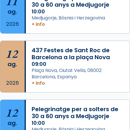
11
30 a 60 anys a Medjugorje
Mons. David Abadías.
ag.
10:00
📸 Dr. G. Simón
Medjugorje, Bòsnia i Herzegovina
2026
+ info
Photo
View on Facebook
·
Share
12
437 Festes de Sant Roc de
Arquebisbat de Barcelona
2 weeks ago
Barcelona a la plaça Nova
ag.
09:00
Memòria de les santes Juliana i
Plaça Nova, Ciutat Vella, 08002
Semproniana, verges i màrtirs.
Barcelona, Espanya
2026
Acompanyant la història de sant Cugat, a
+ info
partir de l’Edat Mitjana sorgeix la tradició
que les santes Juliana (“relatiu a Júlia”) i
Semproniana (“relatiu a Semprònia =
12
Pelegrinatge per a solters de
eterna”) són deixebles seves. I l’any 1667, el
30 a 60 anys a Medjugorje
frare Joan Gaspar Roig, afirma en una obra
ag.
10:00
que les santes són filles de l’antiga Iluro.
Medjugorje, Bòsnia i Herzegovina