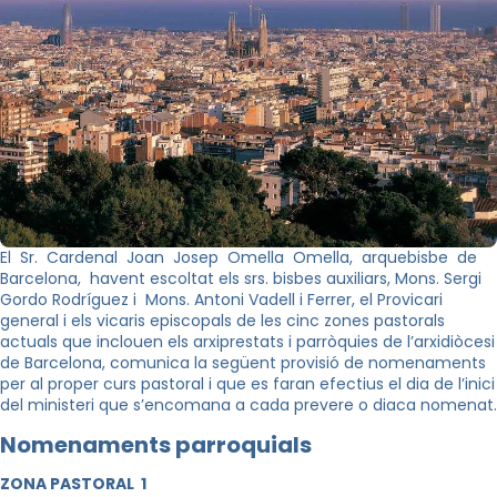
El Sr. Cardenal Joan Josep Omella Omella, arquebisbe de
Barcelona, havent escoltat els srs. bisbes auxiliars, Mons. Sergi
Gordo Rodríguez i Mons. Antoni Vadell i Ferrer, el Provicari
general i els vicaris episcopals de les cinc zones pastorals
actuals que inclouen els arxiprestats i parròquies de l’arxidiòcesi
de Barcelona, comunica la següent provisió de nomenaments
per al proper curs pastoral i que es faran efectius el dia de l’inici
del ministeri que s’encomana a cada prevere o diaca nomenat.
Nomenaments parroquials
Z
ON
A PASTORAL 1