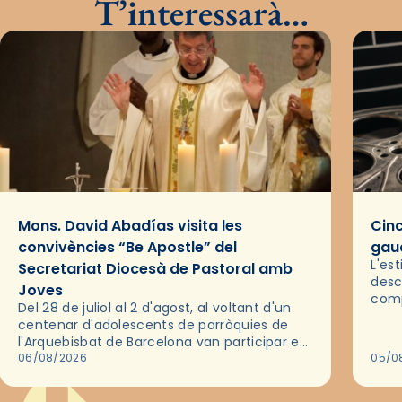
T’interessarà…
Mons. David Abadías visita les
Cinc
convivències “Be Apostle” del
gaud
L'es
Secretariat Diocesà de Pastoral amb
desc
Joves
comp
Del 28 de juliol al 2 d'agost, al voltant d'un
deix
centenar d'adolescents de parròquies de
trav
l'Arquebisbat de Barcelona van participar en
les convivències Be Apostle, organitzades
06/08/2026
05/0
pel Secretariat Diocesà de Pastoral amb…