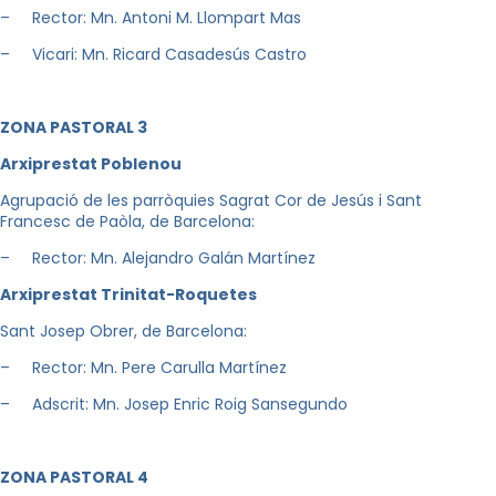
– Rector: Mn. Antoni M. Llompart Mas
– Vicari: Mn. Ricard Casadesús Castro
Z
ON
A PASTORAL 3
A
r
xiprestat Poblenou
Agrupació de les parròquies Sagrat Cor de Jesús i Sant
Francesc de Paòla, de Barcelona:
– Rector: Mn. Alejandro Galán Martínez
A
r
xiprestat Trinitat-Roquetes
Sant Josep Obrer, de Barcelona:
– Rector: Mn. Pere Carulla Martínez
– Adscrit: Mn. Josep Enric Roig Sansegundo
Z
ON
A PASTORAL 4