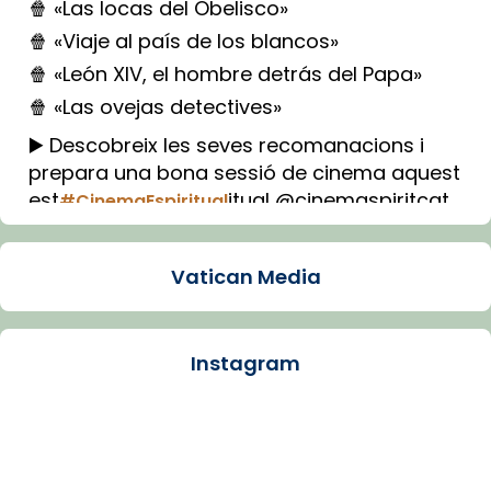
🍿 «Las locas del Obelisco»
🍿 «Viaje al país de los blancos»
🍿 «León XIV, el hombre detrás del Papa»
🍿 «Las ovejas detectives»
▶️ Descobreix les seves recomanacions i
prepara una bona sessió de cinema aquest
est
itual @cinemaspiritcat
#CinemaEspiritual
Imatge: Generada amb IA (OpenAI)
Video
Vatican Media
View on Facebook
·
Share
Instagram
Arquebisbat de Barcelona
1 week ago
La Carmina va patir depressió. Fa gairebé
dos mesos, a l'Estadi Lluís Companys, la
jove va fer arribar el seu testimoni al papa