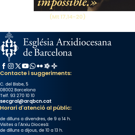
impossible.
(Mt 17,14-20)
Facebook
Instagram
X / Twitter
YouTube
WhatsApp
Flickr
Radio Estel
Catalunya Cristiana
Contacte i suggeriments:
C. del Bisbe, 5
08002 Barcelona
Telf. 93 270 10 10
secgral@arqbcn.cat
Horari d'atenció al públic:
de dilluns a divendres, de 9 a 14 h.
Visites a l'Arxiu Diocesà:
de dilluns a dijous, de 10 a 13 h.