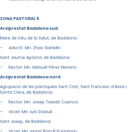
Z
ON
A PASTORAL 5
A
r
xiprestat Badalona sud
Mare de Déu de la Salut, de Badalona:
– Adscrit: Mn. Zhao XianMin
Sant Jaume Apòstol, de Badalona:
– Rector: Mn. Manuel Pérez Moreno
A
r
xiprestat Badalona nord
Agrupació de les parròquies Sant Crist, Sant Francesc d’Assís i
Santa Clara, de Badalona:
– Rector: Mn. Josep Teixidó Cuenca
– Vicari: Mn. Iurii Stasiuk
Sant Josep, de Badalona:
– Vicari: Mn. Ignasi Borrull Puigarnau