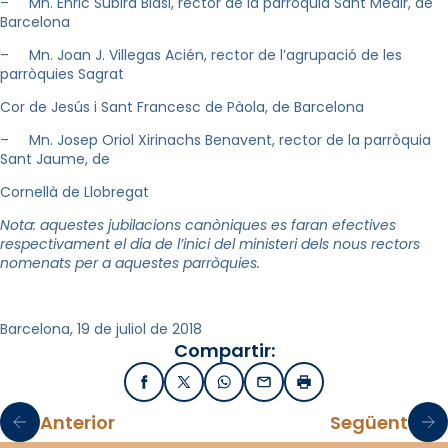
– Mn. Enric Subirà Blasi, rector de la parròquia Sant Medir, de
Barcelona
– Mn. Joan J. Villegas Acién, rector de l’agrupació de les
parròquies Sagrat
Cor de Jesús i Sant Francesc de Pàola, de Barcelona
– Mn. Josep Oriol Xirinachs Benavent, rector de la parròquia
Sant Jaume, de
Cornellà de Llobregat
Nota: aquestes jubilacions canòniques es faran efectives
respectivament el dia de l’inici del ministeri dels nous rectors
nomenats per a aquestes parròquies.
Barcelona, 19 de juliol de 2018
Compartir:
Facebook
X / Twitter
WhatsApp
Email
Imprimir
Anterior
Següent