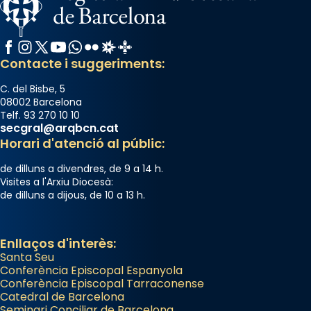
Facebook
Instagram
X / Twitter
YouTube
WhatsApp
Flickr
Radio Estel
Catalunya Cristiana
Contacte i suggeriments:
C. del Bisbe, 5
08002 Barcelona
Telf. 93 270 10 10
secgral@arqbcn.cat
Horari d'atenció al públic:
de dilluns a divendres, de 9 a 14 h.
Visites a l'Arxiu Diocesà:
de dilluns a dijous, de 10 a 13 h.
Enllaços d'interès:
Santa Seu
Conferència Episcopal Espanyola
Conferència Episcopal Tarraconense
Catedral de Barcelona
Seminari Conciliar de Barcelona