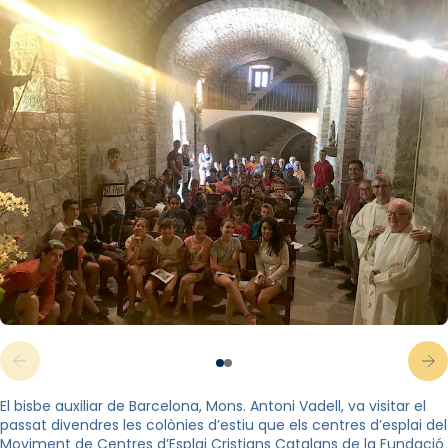
El bisbe auxiliar de Barcelona, Mons. Antoni Vadell, va visitar el
passat divendres les colònies d’estiu que els centres d’esplai del
Moviment de Centres d’Esplai Cristians Catalans de la Fundació