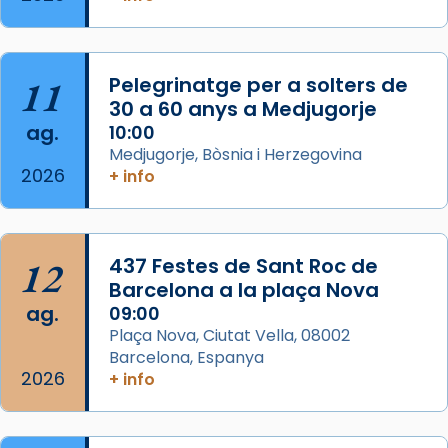
gran a Mataró.
«Si vols saber què és calor, ves per les
Santes a Mataró»🥵.
11
Pelegrinatge per a solters de
30 a 60 anys a Medjugorje
Photo
ag.
10:00
View on Facebook
·
Share
Medjugorje, Bòsnia i Herzegovina
2026
+ info
Arquebisbat de Barcelona
2 weeks ago
Jaume, fill de Zebedeu, és juntament amb el
12
437 Festes de Sant Roc de
seu germà Joan i Pere un dels que
Barcelona a la plaça Nova
acompanyava més de prop Jesús.
ag.
09:00
Plaça Nova, Ciutat Vella, 08002
Segons el llibre dels Fets (12,2) fou el primer
Barcelona, Espanya
apòstol màrtir, decapitat a Jerusalem per
2026
+ info
Herodes Agripa (vers l'any 44).
Patró de Galícia, després de les invasions