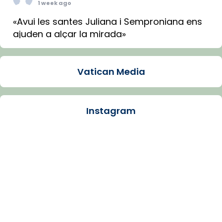
1 week ago
«Avui les santes Juliana i Semproniana ens
ajuden a alçar la mirada»
Mons. Sergi Gordo, bisbe de Tortosa, ha
presidit aquest 27 de juliol la missa de Les
Vatican Media
Santes de Mataró.
🔗
tinyurl.com/cvu5jmbk
📸 J. Merino
Instagram
Photo
View on Facebook
·
Share
Arquebisbat de Barcelona
is at Catedral
de Barcelona.
1 week ago
Aquest dilluns, 27 de juliol, ha tingut lloc la
missa d’acció de gràcies en agraïment al