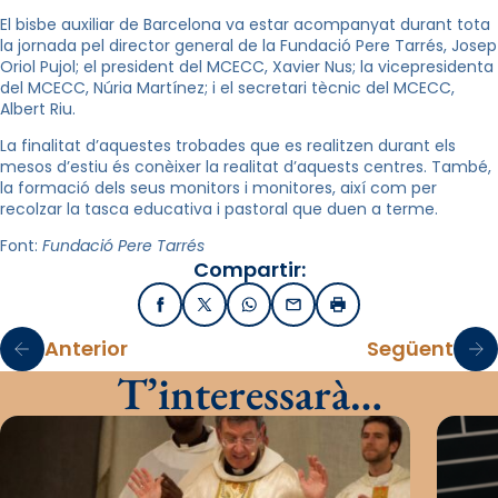
El bisbe auxiliar de Barcelona va estar acompanyat durant tota
la jornada pel director general de la Fundació Pere Tarrés, Josep
Oriol Pujol; el president del MCECC, Xavier Nus; la vicepresidenta
del MCECC, Núria Martínez; i el secretari tècnic del MCECC,
Albert Riu.
La finalitat d’aquestes trobades que es realitzen durant els
mesos d’estiu és conèixer la realitat d’aquests centres. També,
la formació dels seus monitors i monitores, així com per
recolzar la tasca educativa i pastoral que duen a terme.
Font:
Fundació Pere Tarré
s
Compartir:
Facebook
X / Twitter
WhatsApp
Email
Imprimir
Anterior
Següent
T’interessarà…