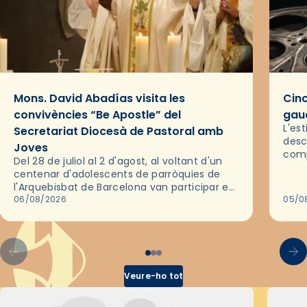
Mons. David Abadías visita les
Cinc
convivències “Be Apostle” del
gaud
L'es
Secretariat Diocesà de Pastoral amb
desc
Joves
comp
Del 28 de juliol al 2 d'agost, al voltant d'un
deix
centenar d'adolescents de parròquies de
trav
l'Arquebisbat de Barcelona van participar en
les convivències Be Apostle, organitzades
06/08/2026
05/0
pel Secretariat Diocesà de Pastoral amb…
Veure-ho tot