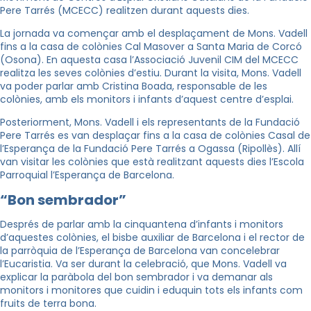
Pere Tarrés (MCECC) realitzen durant aquests dies.
La jornada va començar amb el desplaçament de Mons. Vadell
fins a la casa de colònies Cal Masover a Santa Maria de Corcó
(Osona). En aquesta casa l’Associació Juvenil CIM del MCECC
realitza les seves colònies d’estiu. Durant la visita, Mons. Vadell
va poder parlar amb Cristina Boada, responsable de les
colònies, amb els monitors i infants d’aquest centre d’esplai.
Posteriorment, Mons. Vadell i els representants de la Fundació
Pere Tarrés es van desplaçar fins a la casa de colònies Casal de
l’Esperança de la Fundació Pere Tarrés a Ogassa (Ripollès). Allí
van visitar les colònies que està realitzant aquests dies l’Escola
Parroquial l’Esperança de Barcelona.
“Bon sembrador”
Després de parlar amb la cinquantena d’infants i monitors
d’aquestes colònies, el bisbe auxiliar de Barcelona i el rector de
la parròquia de l’Esperança de Barcelona van concelebrar
l’Eucaristia. Va ser durant la celebració, que Mons. Vadell va
explicar la paràbola del bon sembrador i va demanar als
monitors i monitores que cuidin i eduquin tots els infants com
fruits de terra bona.