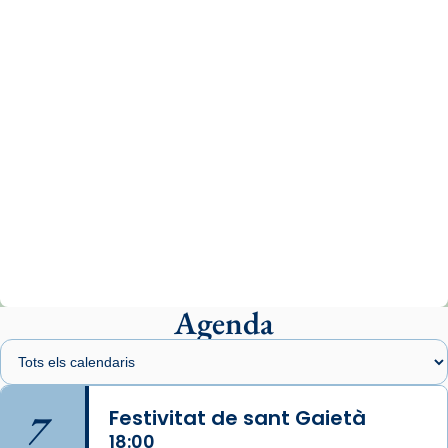
comitè organitzador de la visita apostòlica
del Sant Pare Lleó XIV a Barcelona, i als
col·laboradors, a la Catedral de Barcelona.
L’arquebisbe de Barcelona, el cardenal Joan
Josep Omella, ha presidit la missa i l’ha
concelebrat el bisbe auxiliar de Barcelona,
Mons. David Abadías.
📸 Dr. G. Simón
Photo
View on Facebook
·
Share
Agenda
Arquebisbat de Barcelona
2 weeks ago
Memòria de les santes Juliana i
Semproniana, verges i màrtirs.
7
Festivitat de sant Gaietà
Acompanyant la història de sant Cugat, a
18:00