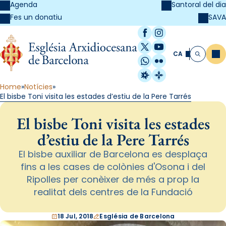
Agenda
Santoral del dia
SAVA
Fes un donatiu
Facebook
Instagram
X / Twitter
YouTube
CA
Me
Cerca
WhatsApp
Flickr
Radio Estel
Catalunya Cristi
Home
Notícies
El bisbe Toni visita les estades d’estiu de la Pere Tarrés
El bisbe Toni visita les estades
d’estiu de la Pere Tarrés
El bisbe auxiliar de Barcelona es desplaça
fins a les cases de colònies d'Osona i del
Ripolles per conèixer de més a prop la
realitat dels centres de la Fundació
18 Jul, 2018
Església de Barcelona