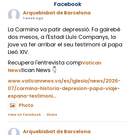
Facebook
Arquebisbat de Barcelona
1 week ago
La Carmina va patir depressió. Fa gairebé
dos mesos, a l'Estadi Lluís Companys, la
jove va fer arribar el seu testimoni al papa
Lleó XIV.
Recupera l'entrevista comp
Vatican
tican News 👇
News
www.vaticannews.va/es/iglesia/news/2026-
07/carmina-historia-depresion-papa-viaje-
espana-testimoni...
Photo
View on Facebook
·
Share
Arquebisbat de Barcelona