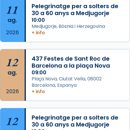
Santes a Mataró»🥵.
11
Pelegrinatge per a solters de
30 a 60 anys a Medjugorje
Photo
ag.
10:00
View on Facebook
·
Share
Medjugorje, Bòsnia i Herzegovina
2026
+ info
Arquebisbat de Barcelona
2 weeks ago
Jaume, fill de Zebedeu, és juntament amb el
12
437 Festes de Sant Roc de
seu germà Joan i Pere un dels que
Barcelona a la plaça Nova
acompanyava més de prop Jesús.
ag.
09:00
Plaça Nova, Ciutat Vella, 08002
Segons el llibre dels Fets (12,2) fou el primer
Barcelona, Espanya
apòstol màrtir, decapitat a Jerusalem per
2026
+ info
Herodes Agripa (vers l'any 44).
Patró de Galícia, després de les invasions
musulmanes fou venerat com a patró dels
12
Pelegrinatge per a solters de
Regnes castellans i més tard de tota
30 a 60 anys a Medjugorje
Espanya.