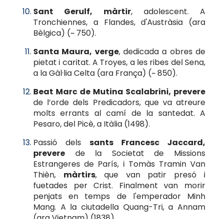
Sant Gerulf, màrtir
, adolescent. A
Tronchiennes, a Flandes, d'Austràsia (ara
Bèlgica) (~ 750).
Santa Maura, verge
, dedicada a obres de
pietat i caritat. A Troyes, a les ribes del Sena,
a la Gàl·lia Celta (ara França) (~ 850).
Beat Marc de Mutina Scalabrini, prevere
de l’orde dels Predicadors, que va atreure
molts errants al camí de la santedat. A
Pesaro, del Picè, a Itàlia (1498).
Passió dels
sants Francesc Jaccard,
prevere
de la Societat de Missions
Estrangeres de París, i Tomàs Tramin Van
Thièn,
màrtirs
, que van patir presó i
fuetades per Crist. Finalment van morir
penjats en temps de l'emperador Minh
Mang. A la ciutadella Quang-Tri, a Annam
(ara Vietnam) (1838).