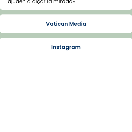
ajuden a alçar la mirada»
Mons. Sergi Gordo, bisbe de Tortosa, ha
presidit aquest 27 de juliol la missa de Les
Vatican Media
Santes de Mataró.
🔗
tinyurl.com/cvu5jmbk
📸 J. Merino
Instagram
Photo
View on Facebook
·
Share
Arquebisbat de Barcelona
is at Catedral
de Barcelona.
1 week ago
Aquest dilluns, 27 de juliol, ha tingut lloc la
missa d’acció de gràcies en agraïment al
comitè organitzador de la visita apostòlica
del Sant Pare Lleó XIV a Barcelona, i als
col·laboradors, a la Catedral de Barcelona.