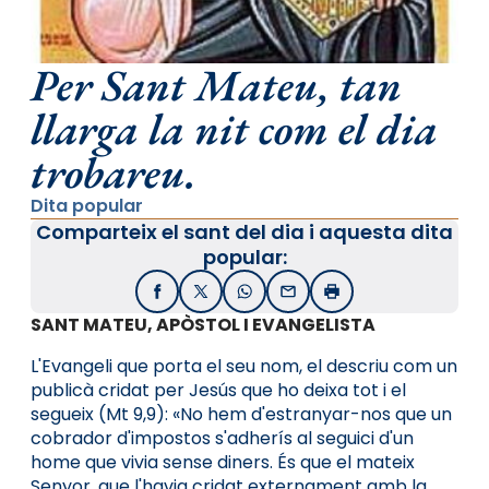
Per Sant Mateu, tan
llarga la nit com el dia
trobareu.
Dita popular
Comparteix el sant del dia i aquesta dita
popular:
Facebook
X / Twitter
WhatsApp
Email
Imprimir
SANT MATEU, APÒSTOL I EVANGELISTA
L'Evangeli que porta el seu nom, el descriu com un
publicà cridat per Jesús que ho deixa tot i el
segueix (Mt 9,9): «No hem d'estranyar-nos que un
cobrador d'impostos s'adherís al seguici d'un
home que vivia sense diners. És que el mateix
Senyor, que l'havia cridat externament amb la