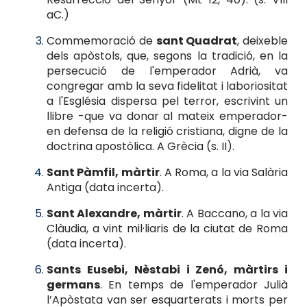
aC.)
Commemoració de
sant Quadrat
, deixeble
dels apòstols, que, segons la tradició, en la
persecució de l'emperador Adrià, va
congregar amb la seva fidelitat i laboriositat
a l'Església dispersa pel terror, escrivint un
llibre -que va donar al mateix emperador-
en defensa de la religió cristiana, digne de la
doctrina apostòlica. A Grècia (s. II).
Sant Pàmfil, màrtir
. A Roma, a la via Salària
Antiga (data incerta).
Sant Alexandre, màrtir
. A Baccano, a la via
Clàudia, a vint mil·liaris de la ciutat de Roma
(data incerta).
Sants Eusebi, Nèstabi i Zenó, màrtirs i
germans
. En temps de l'emperador Julià
l’Apòstata van ser esquarterats i morts per