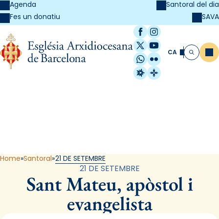
Agenda
Santoral del dia
SAVA
Fes un donatiu
Facebook
Instagram
X / Twitter
YouTube
CA
Me
Cerca
WhatsApp
Flickr
Radio Estel
Catalunya Cristi
Santoral
Home
Santoral
21 DE SETEMBRE
21 DE SETEMBRE
Sant Mateu, apòstol i
evangelista