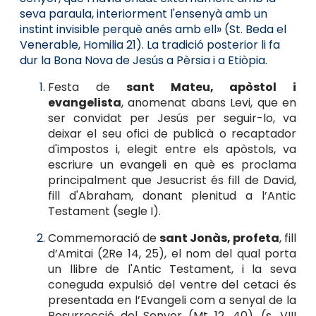
seva paraula, interiorment l'ensenyà amb un
instint invisible perquè anés amb ell» (St. Beda el
Venerable, Homilia 21). La tradició posterior li fa
dur la Bona Nova de Jesús a Pèrsia i a Etiòpia.
Festa de
sant Mateu, apòstol i
evangelista
, anomenat abans Levi, que en
ser convidat per Jesús per seguir-lo, va
deixar el seu ofici de publicà o recaptador
d'impostos i, elegit entre els apòstols, va
escriure un evangeli en què es proclama
principalment que Jesucrist és fill de David,
fill d'Abraham, donant plenitud a l’Antic
Testament (segle I).
Commemoració de
sant Jonàs, profeta
, fill
d’Amitai (2Re 14, 25), el nom del qual porta
un llibre de l'Antic Testament, i la seva
coneguda expulsió del ventre del cetaci és
presentada en l’Evangeli com a senyal de la
Resurrecció del Senyor (Mt 12, 40). (s. VIII