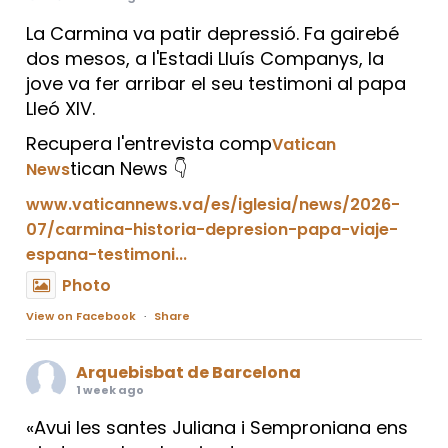
La Carmina va patir depressió. Fa gairebé
dos mesos, a l'Estadi Lluís Companys, la
jove va fer arribar el seu testimoni al papa
Lleó XIV.
Recupera l'entrevista comp
Vatican
tican News 👇
News
www.vaticannews.va/es/iglesia/news/2026-
07/carmina-historia-depresion-papa-viaje-
espana-testimoni...
Photo
View on Facebook
·
Share
Arquebisbat de Barcelona
1 week ago
«Avui les santes Juliana i Semproniana ens