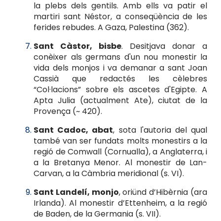
la plebs dels gentils. Amb ells va patir el
martiri sant Néstor, a conseqüència de les
ferides rebudes. A Gaza, Palestina (362).
Sant Càstor, bisbe
. Desitjava donar a
conèixer als germans d'un nou monestir la
vida dels monjos i va demanar a sant Joan
Cassià que redactés les cèlebres
“Col·lacions” sobre els ascetes d'Egipte. A
Apta Julia (actualment Ate), ciutat de la
Provença (~ 420).
Sant Cadoc, abat
, sota l'autoria del qual
també van ser fundats molts monestirs a la
regió de Comwall (Cornualla), a Anglaterra, i
a la Bretanya Menor. Al monestir de Lan-
Carvan, a la Càmbria meridional (s. VI).
Sant Landelí, monjo
, oriünd d’Hibèrnia (ara
Irlanda). Al monestir d’Ettenheim, a la regió
de Baden, de la Germania (s. VII).