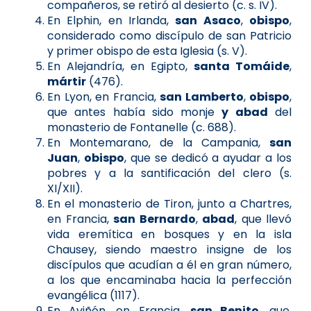
compañeros, se retiró al desierto (c. s. IV).
En Elphin, en Irlanda,
san Asaco
,
obispo
,
considerado como discípulo de san Patricio
y primer obispo de esta Iglesia (s. V).
En Alejandría, en Egipto,
santa Tomáide
,
mártir
(476).
En Lyon, en Francia,
san Lamberto
,
obispo
,
que antes había sido monje
y abad
del
monasterio de Fontanelle (c. 688).
En Montemarano, de la Campania,
san
Juan
,
obispo
, que se dedicó a ayudar a los
pobres y a la santificación del clero (s.
XI/XII).
En el monasterio de Tiron, junto a Chartres,
en Francia,
san Bernardo
,
abad
, que llevó
vida eremítica en bosques y en la isla
Chausey, siendo maestro insigne de los
discípulos que acudían a él en gran número,
a los que encaminaba hacia la perfección
evangélica (1117).
En Aviñón, en Francia,
san Benito
, que,