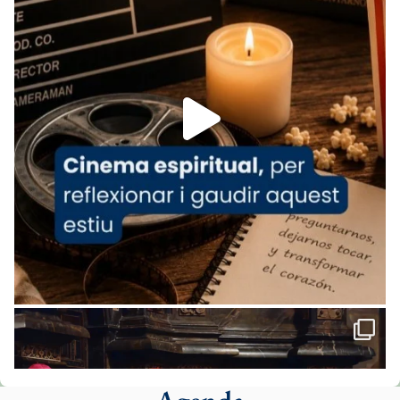
www.vaticannews.va/es/iglesia/news/2026-
07/carmina-historia-depresion-papa-viaje-
espana-testimoni...
Foto
View on Facebook
·
Share
Arquebisbat de Barcelona
2 weeks ago
«Avui les santes Juliana i Semproniana ens
ajuden a alçar la mirada»
Mons. Sergi Gordo, bisbe de Tortosa, ha
presidit aquest 27 de juliol la missa de Les
Santes de Mataró.
🔗
tinyurl.com/cvu5jmbk
📸 J. Merino
Foto