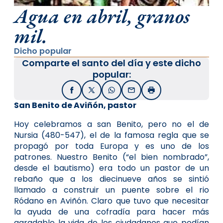
Agua en abril, granos
mil.
Dicho popular
Comparte el santo del día y este dicho
popular:
Facebook
X / Twitter
WhatsApp
Email
Imprimir
San Benito de Aviñón, pastor
Hoy celebramos a san Benito, pero no el de
Nursia (480-547), el de la famosa regla que se
propagó por toda Europa y es uno de los
patrones. Nuestro Benito (“el bien nombrado”,
desde el bautismo) era todo un pastor de un
rebaño que a los diecinueve años se sintió
llamado a construir un puente sobre el rio
Ródano en Aviñón. Claro que tuvo que necesitar
la ayuda de una cofradía para hacer más
agradable la vida de los ciudadanos que podían