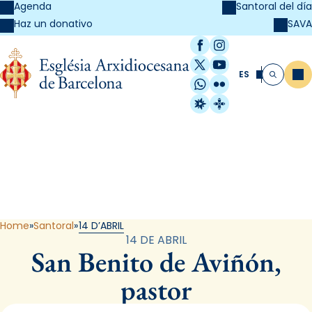
Agenda
Santoral del día
SAVA
Haz un donativo
Facebook
Instagram
X / Twitter
YouTube
ES
Me
Buscar
WhatsApp
Flickr
Radio Estel
Catalunya Cristi
Santoral
Home
Santoral
14 D’ABRIL
14 DE ABRIL
San Benito de Aviñón,
pastor