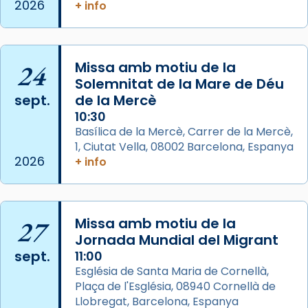
2026
+ info
View on Facebook
·
Share
Arquebisbat de Barcelona
2 weeks ago
24
Missa amb motiu de la
Memòria de les santes Juliana i
Solemnitat de la Mare de Déu
sept.
de la Mercè
Semproniana, verges i màrtirs.
10:30
Acompanyant la història de sant Cugat, a
Basílica de la Mercè, Carrer de la Mercè,
partir de l’Edat Mitjana sorgeix la tradició
1, Ciutat Vella, 08002 Barcelona, Espanya
que les santes Juliana (“relatiu a Júlia”) i
2026
+ info
Semproniana (“relatiu a Semprònia =
eterna”) són deixebles seves. I l’any 1667, el
frare Joan Gaspar Roig, afirma en una obra
27
Missa amb motiu de la
que les santes són filles de l’antiga Iluro.
Jornada Mundial del Migrant
Mataró en reivindicarà les relíq
sept.
11:00
...
Ver más
Església de Santa Maria de Cornellà,
Foto
Plaça de l'Església, 08940 Cornellà de
Llobregat, Barcelona, Espanya
View on Facebook
·
Share