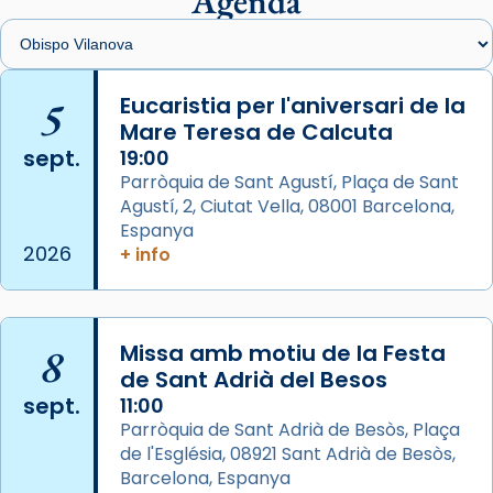
Agenda
View on Facebook
·
Share
Arquebisbat de Barcelona
is at Catedral
5
Eucaristia per l'aniversari de la
de Barcelona.
Mare Teresa de Calcuta
2 weeks ago
sept.
19:00
Aquest dilluns, 27 de juliol, ha tingut lloc la
Parròquia de Sant Agustí, Plaça de Sant
missa d’acció de gràcies en agraïment al
Agustí, 2, Ciutat Vella, 08001 Barcelona,
comitè organitzador de la visita apostòlica
Espanya
del Sant Pare Lleó XIV a Barcelona, i als
2026
+ info
col·laboradors, a la Catedral de Barcelona.
L’arquebisbe de Barcelona, el cardenal Joan
Josep Omella, ha presidit la missa i l’ha
8
Missa amb motiu de la Festa
concelebrat el bisbe auxiliar de Barcelona,
de Sant Adrià del Besos
Mons. David Abadías.
sept.
11:00
Parròquia de Sant Adrià de Besòs, Plaça
📸 Dr. G. Simón
de l'Església, 08921 Sant Adrià de Besòs,
Foto
Barcelona, Espanya