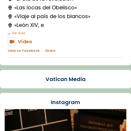
🍿 «Las locas del Obelisco»
🍿 «Viaje al país de los blancos»
🍿 «León XIV, e
...
Ver más
Vídeo
View on Facebook
·
Share
Arquebisbat de Barcelona
1 week ago
Vatican Media
La Carmina va patir depressió. Fa gairebé
dos mesos, a l'Estadi Lluís Companys, la
jove va fer arribar el seu testimoni al papa
Instagram
Lleó XIV.
Recupera l'entrevista comp
Vatican
tican News 👇
News