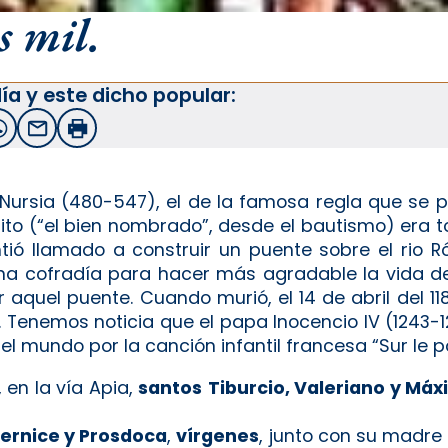
s mil.
ía y este dicho popular:
witter
WhatsApp
Email
Imprimir
 Nursia (480-547), el de la famosa regla que se 
nito (“el bien nombrado”, desde el bautismo) era 
tió llamado a construir un puente sobre el rio R
una cofradía para hacer más agradable la vida d
uel puente. Cuando murió, el 14 de abril del 118
 Tenemos noticia que el papa Inocencio IV (1243-1
el mundo por la canción infantil francesa “Sur le p
 en la vía Apia,
santos
Tiburcio, Valeriano y Má
ernice y Prosdoca
,
vírgenes
, junto con su madre