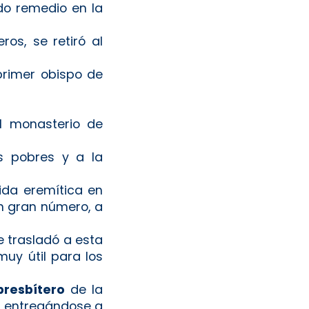
do remedio en la
os, se retiró al
primer obispo de
 monasterio de
s pobres y a la
vida eremítica en
en gran número, a
e trasladó a esta
muy útil para los
presbítero
de la
, entregándose a