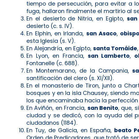
tiempo de persecución, para evitar a l
fuga, hallaron finalmente el martirio al se
En el desierto de Nitria, en Egipto,
san
desierto (c. s. IV).
En Elphin, en Irlanda,
san Asaco
,
obisp
esta Iglesia (s. V).
En Alejandría, en Egipto,
santa Tomáide
En Lyon, en Francia,
san Lamberto
,
o
Fontanelle (c. 688).
En Montemarano, de la Campania,
s
santificación del clero (s. XI/XII).
En el monasterio de Tiron, junto a Char
bosques y en la isla Chausey, siendo ma
los que encaminaba hacia la perfección e
En Aviñón, en Francia,
san Benito
, que, 
ciudad y se dedicó, con la ayuda del p
ciudadanos (1184).
En Tuy, de Galicia, en España,
beato P
Orden de Predicadores, que trató de se