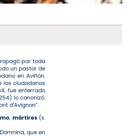
propagó por toda
todo un pastor de
ódano en Aviñón.
e los ciudadanos
4, fue enterrado
254) lo canonizó.
ont d'Avignon”.
ximo
,
mártires
(s.
 Domnina, que en