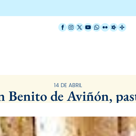
Facebook
Instagram
X / Twitter
YouTube
WhatsApp
Flickr
Radio Est
Catal
Santoral
14 DE ABRIL
n Benito de Aviñón, pas