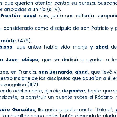
os que querían atentar contra su pureza, buscan
r arrojadas a un río (s. IV).
 Frontón
,
abad
, que, junto con setenta compañer
o
, considerado como discípulo de san Patricio y 
,
mártir
(476).
bispo
, que antes había sido monje
y abad
del
an Juan
,
obispo
, que se dedicó a ayudar a lo
tres, en Francia,
san Bernardo
,
abad
, que llevó 
estro insigne de los discípulos que acudían a él 
vangélica (1117).
siendo adolescente, ejercía de
pastor
, hasta que s
reboste, a construir un puente sobre el Ródano, 
edro
González
, llamado popularmente “Telmo”,
r tan humilde como antes había deseado la gloria