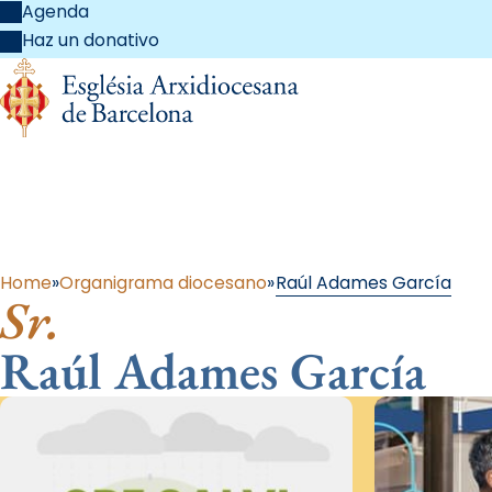
Agenda
Haz un donativo
Al 
Home
Organigrama diocesano
Raúl Adames García
Sr.
Raúl Adames García