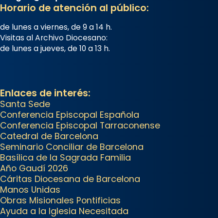
Horario de atención al público:
concelebrat el bisbe auxiliar de
Barcelona, Mons. David Abadías.
de lunes a viernes, de 9 a 14 h.
Visitas al Archivo Diocesano:
📸 Dr. G. Simón
de lunes a jueves, de 10 a 13 h.
Foto
View on Facebook
·
Share
Enlaces de interés:
Arquebisbat de Barcelona
Santa Sede
Conferencia Episcopal Española
2 weeks ago
Conferencia Episcopal Tarraconense
Memòria de les santes Juliana i
Catedral de Barcelona
Semproniana, verges i màrtirs.
Seminario Conciliar de Barcelona
Basílica de la Sagrada Familia
Acompanyant la història de sant
Año Gaudí 2026
Cugat, a partir de l’Edat Mitjana
Cáritas Diocesana de Barcelona
sorgeix la tradició que les santes
Manos Unidas
Juliana (“relatiu a Júlia”) i
Obras Misionales Pontificias
Ayuda a la Iglesia Necesitada
Semproniana (“relatiu a