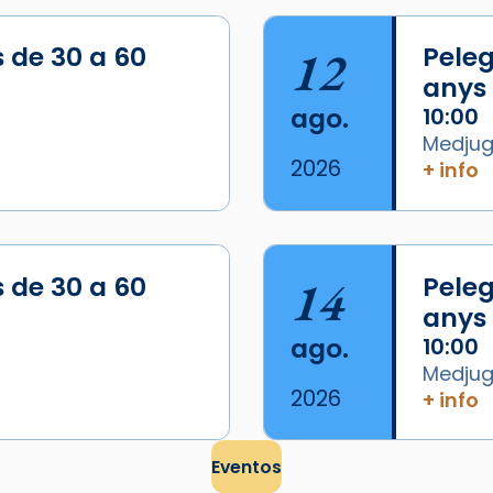
s de 30 a 60
12
Peleg
anys
ago.
10:00
Medjugo
2026
+ info
s de 30 a 60
14
Peleg
anys
ago.
10:00
Medjugo
2026
+ info
Eventos