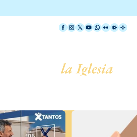
Facebook
Instagram
X / Twitter
YouTube
WhatsApp
Flickr
Radio Est
Catal
servicio de
la Iglesia