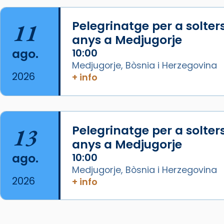
07/carmina-historia-depresion-
papa-viaje-espana-testimoni...
11
Pelegrinatge per a solter
Foto
anys a Medjugorje
View on Facebook
·
Share
ago.
10:00
Medjugorje, Bòsnia i Herzegovina
Arquebisbat de Barcelona
2026
+ info
2 weeks ago
«Avui les santes Juliana i
Semproniana ens ajuden a alçar
13
Pelegrinatge per a solter
la mirada»
anys a Medjugorje
Mons. Sergi Gordo, bisbe de
ago.
10:00
Tortosa, ha presidit aquest 27 de
Medjugorje, Bòsnia i Herzegovina
juliol la missa de Les Santes de
2026
+ info
Mataró.
🔗
tinyurl.com/cvu5jmbk