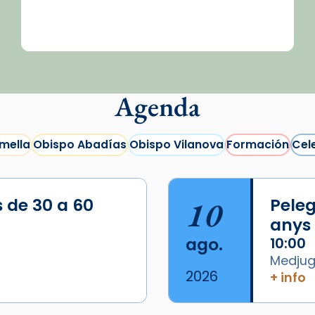
Agenda
mella
Obispo Abadías
Obispo Vilanova
Formación
Cel
s de 30 a 60
10
Peleg
anys
ago.
10:00
Medjugo
2026
+ info
/2026-