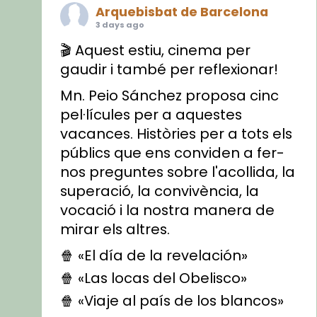
Arquebisbat de Barcelona
3 days ago
🎬 Aquest estiu, cinema per
gaudir i també per reflexionar!
Mn. Peio Sánchez proposa cinc
pel·lícules per a aquestes
vacances. Històries per a tots els
públics que ens conviden a fer-
nos preguntes sobre l'acollida, la
superació, la convivència, la
vocació i la nostra manera de
mirar els altres.
🍿 «El día de la revelación»
🍿 «Las locas del Obelisco»
🍿 «Viaje al país de los blancos»