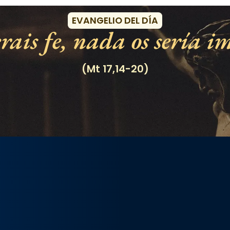
EVANGELIO DEL DÍA
rais fe, nada os sería im
(Mt 17,14-20)