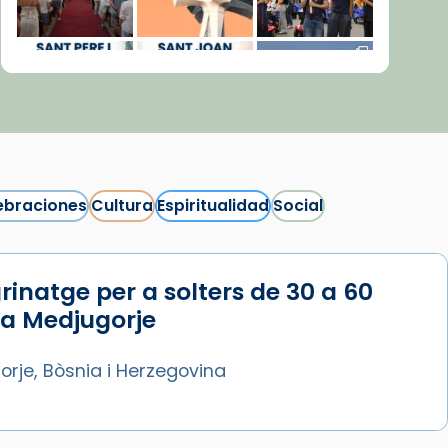
ebraciones
Cultura
Espiritualidad
Social
rinatge per a solters de 30 a 60
Síguenos en Instagram
 a Medjugorje
Cargar más...
rje, Bòsnia i Herzegovina