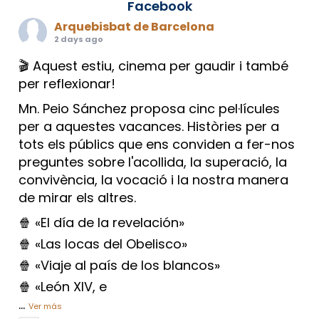
Facebook
Arquebisbat de Barcelona
2 days ago
🎬 Aquest estiu, cinema per gaudir i també
per reflexionar!
Mn. Peio Sánchez proposa cinc pel·lícules
per a aquestes vacances. Històries per a
tots els públics que ens conviden a fer-nos
preguntes sobre l'acollida, la superació, la
convivència, la vocació i la nostra manera
de mirar els altres.
🍿 «El día de la revelación»
🍿 «Las locas del Obelisco»
🍿 «Viaje al país de los blancos»
🍿 «León XIV, e
...
Ver más