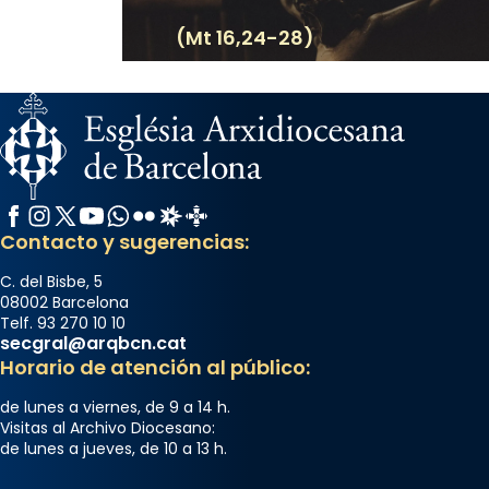
(Mt 16,24-28)
Facebook
Instagram
X / Twitter
YouTube
WhatsApp
Flickr
Radio Estel
Catalunya Cristiana
Contacto y sugerencias:
C. del Bisbe, 5
08002 Barcelona
Telf. 93 270 10 10
secgral@arqbcn.cat
Horario de atención al público:
de lunes a viernes, de 9 a 14 h.
Visitas al Archivo Diocesano:
de lunes a jueves, de 10 a 13 h.