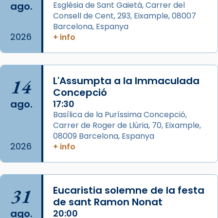
ago.
Església de Sant Gaietà, Carrer del
Aquest dilluns, 27 de juliol, ha tingut lloc la
Consell de Cent, 293, Eixample, 08007
missa d’acció de gràcies en agraïment al
Barcelona, Espanya
comitè organitzador de la visita apostòlica
2026
+ info
del Sant Pare Lleó XIV a Barcelona, i als
col·laboradors, a la Catedral de Barcelona.
L’arquebisbe de Barcelona, el cardenal Joan
14
L'Assumpta a la Immaculada
Josep Omella, ha presidit la missa i l’ha
Concepció
concelebrat el bisbe auxiliar de Barcelona,
ago.
17:30
Mons. David Abadías.
Basílica de la Puríssima Concepció,
Carrer de Roger de Llúria, 70, Eixample,
📸 Dr. G. Simón
08009 Barcelona, Espanya
Foto
2026
+ info
View on Facebook
·
Share
Arquebisbat de Barcelona
31
Eucaristia solemne de la festa
2 weeks ago
de sant Ramon Nonat
ago.
Memòria de les santes Juliana i
20:00