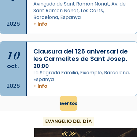
Avinguda de Sant Ramon Nonat, Av. de
Semproniana, verges i màrtirs.
Sant Ramon Nonat, Les Corts,
Acompanyant la història de sant Cugat, a
Barcelona, Espanya
partir de l’Edat Mitjana sorgeix la tradició
2026
+ info
que les santes Juliana (“relatiu a Júlia”) i
Semproniana (“relatiu a Semprònia =
eterna”) són deixebles seves. I l’any 1667, el
10
Clausura del 125 aniversari de
frare Joan Gaspar Roig, afirma en una obra
les Carmelites de Sant Josep.
que les santes són filles de l’antiga Iluro.
oct.
20:00
Mataró en reivindicarà les relíq
La Sagrada Familia, Eixample, Barcelona,
...
Ver más
Espanya
2026
Foto
+ info
View on Facebook
·
Share
Eventos
EVANGELIO DEL DÍA