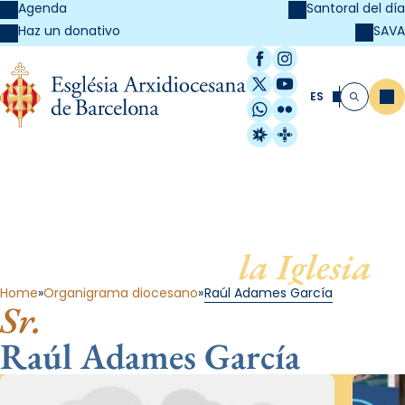
Agenda
Santoral del día
SAVA
Haz un donativo
Facebook
Instagram
X / Twitter
YouTube
ES
Me
Buscar
WhatsApp
Flickr
Radio Estel
Catalunya Cristi
Al servicio de
la Iglesia
Home
Organigrama diocesano
Raúl Adames García
Sr.
Raúl Adames García