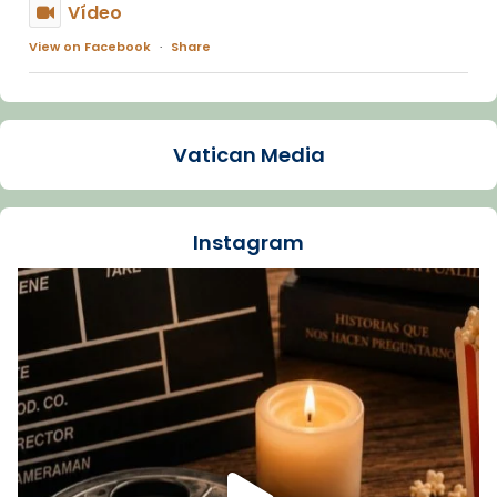
Vídeo
View on Facebook
·
Share
Arquebisbat de Barcelona
1 week ago
Vatican Media
La Carmina va patir depressió. Fa gairebé
dos mesos, a l'Estadi Lluís Companys, la
jove va fer arribar el seu testimoni al papa
Instagram
Lleó XIV.
Recupera l'entrevista comp
Vatican
tican News 👇
News
www.vaticannews.va/es/iglesia/news/2026-
07/carmina-historia-depresion-papa-viaje-
espana-testimoni...
Foto
View on Facebook
·
Share