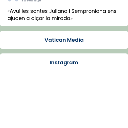
1 week ago
«Avui les santes Juliana i Semproniana ens
ajuden a alçar la mirada»
Mons. Sergi Gordo, bisbe de Tortosa, ha
presidit aquest 27 de juliol la missa de Les
Vatican Media
Santes de Mataró.
🔗
tinyurl.com/cvu5jmbk
📸 J. Merino
Instagram
Photo
View on Facebook
·
Share
Arquebisbat de Barcelona
is at Catedral
de Barcelona.
1 week ago
Aquest dilluns, 27 de juliol, ha tingut lloc la
missa d’acció de gràcies en agraïment al