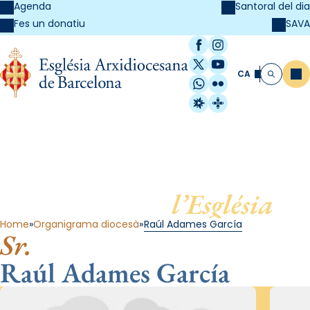
Agenda
Santoral del dia
SAVA
Fes un donatiu
Facebook
Instagram
X / Twitter
YouTube
CA
Me
Cerca
WhatsApp
Flickr
Radio Estel
Catalunya Cristi
Al servei de
l’Església
Home
Organigrama diocesà
Raúl Adames García
Sr.
Raúl Adames García