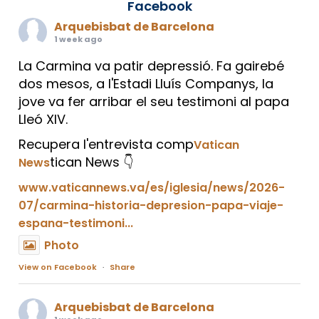
Facebook
Arquebisbat de Barcelona
1 week ago
La Carmina va patir depressió. Fa gairebé
dos mesos, a l'Estadi Lluís Companys, la
jove va fer arribar el seu testimoni al papa
Lleó XIV.
Recupera l'entrevista comp
Vatican
tican News 👇
News
www.vaticannews.va/es/iglesia/news/2026-
07/carmina-historia-depresion-papa-viaje-
espana-testimoni...
Photo
View on Facebook
·
Share
Arquebisbat de Barcelona