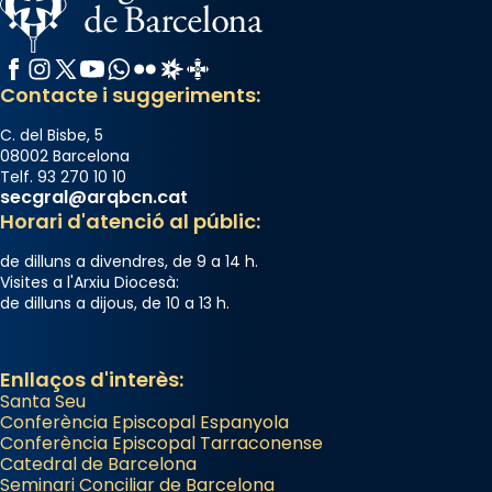
Facebook
Instagram
X / Twitter
YouTube
WhatsApp
Flickr
Radio Estel
Catalunya Cristiana
Contacte i suggeriments:
C. del Bisbe, 5
08002 Barcelona
Telf. 93 270 10 10
secgral@arqbcn.cat
Horari d'atenció al públic:
de dilluns a divendres, de 9 a 14 h.
Visites a l'Arxiu Diocesà:
de dilluns a dijous, de 10 a 13 h.
Enllaços d'interès:
Santa Seu
Conferència Episcopal Espanyola
Conferència Episcopal Tarraconense
Catedral de Barcelona
Seminari Conciliar de Barcelona