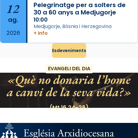
12
Pelegrinatge per a solters de
Regnes castellans i més tard de tota
30 a 60 anys a Medjugorje
Espanya.
ag.
10:00
El seu sepulcre a Compostela fou un gran
Medjugorje, Bòsnia i Herzegovina
2026
centre de peregrinacions medievals de tot
+ info
el món cristià, després de Roma i terra
Santa.
Esdeveniments
«A Raïms de Sant Jaume, raïms aigualits;
raïms de setembre te'n llepes els dits»,
EVANGELI DEL DIA
segons una dita popular.
Què no donaria l’home
Photo
a canvi de la seva vida?
View on Facebook
·
Share
(Mt 16,24-28)