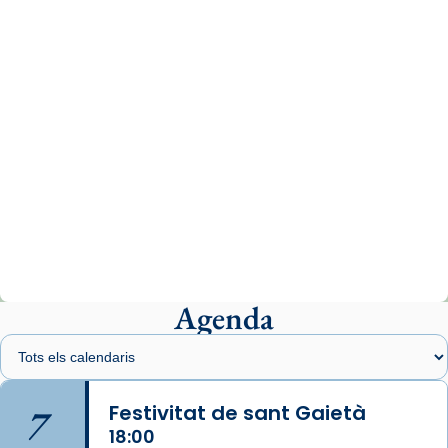
comitè organitzador de la visita apostòlica
del Sant Pare Lleó XIV a Barcelona, i als
col·laboradors, a la Catedral de Barcelona.
L’arquebisbe de Barcelona, el cardenal Joan
Josep Omella, ha presidit la missa i l’ha
concelebrat el bisbe auxiliar de Barcelona,
Mons. David Abadías.
📸 Dr. G. Simón
Photo
View on Facebook
·
Share
Agenda
Arquebisbat de Barcelona
2 weeks ago
Memòria de les santes Juliana i
Semproniana, verges i màrtirs.
7
Festivitat de sant Gaietà
Acompanyant la història de sant Cugat, a
18:00