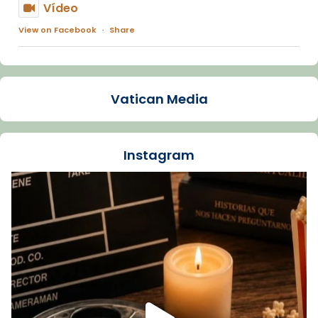
Vídeo
View on Facebook
·
Share
Arquebisbat de Barcelona
2 weeks ago
Vatican Media
La Carmina va patir depressió. Fa gairebé
dos mesos, a l'Estadi Lluís Companys, la
jove va fer arribar el seu testimoni al papa
Instagram
Lleó XIV.
Recupera l'entrevista comp
Vatican
tican News 👇
News
www.vaticannews.va/es/iglesia/news/2026-
07/carmina-historia-depresion-papa-viaje-
espana-testimoni...
Foto
View on Facebook
·
Share