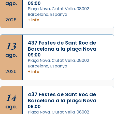
ago.
09:00
Aquest dilluns, 27 de juliol, ha tingut lloc la
Plaça Nova, Ciutat Vella, 08002
missa d’acció de gràcies en agraïment al
Barcelona, Espanya
comitè organitzador de la visita apostòlica
2026
+ info
del Sant Pare Lleó XIV a Barcelona, i als
col·laboradors, a la Catedral de Barcelona.
L’arquebisbe de Barcelona, el cardenal Joan
13
437 Festes de Sant Roc de
Josep Omella, ha presidit la missa i l’ha
Barcelona a la plaça Nova
concelebrat el bisbe auxiliar de Barcelona,
ago.
09:00
Mons. David Abadías.
Plaça Nova, Ciutat Vella, 08002
Barcelona, Espanya
📸 Dr. G. Simón
2026
+ info
Foto
View on Facebook
·
Share
14
437 Festes de Sant Roc de
Arquebisbat de Barcelona
Barcelona a la plaça Nova
2 weeks ago
ago.
09:00
Memòria de les santes Juliana i
Plaça Nova, Ciutat Vella, 08002