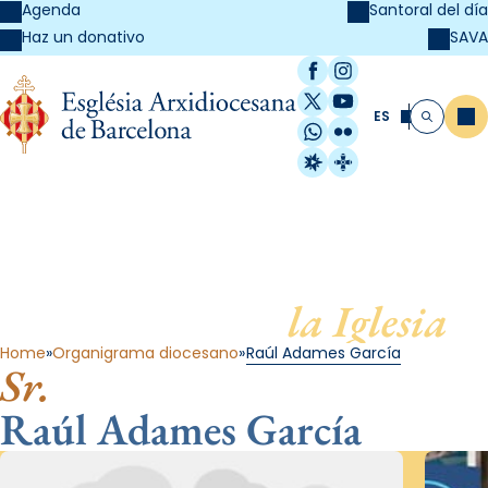
Agenda
Santoral del día
SAVA
Haz un donativo
Facebook
Instagram
X / Twitter
YouTube
ES
Me
Buscar
WhatsApp
Flickr
Radio Estel
Catalunya Cristi
Al servicio de
la Iglesia
Home
Organigrama diocesano
Raúl Adames García
Sr.
Raúl Adames García