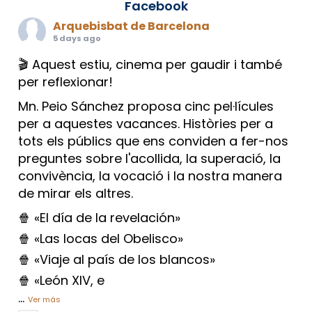
Facebook
Arquebisbat de Barcelona
5 days ago
🎬 Aquest estiu, cinema per gaudir i també
per reflexionar!
Mn. Peio Sánchez proposa cinc pel·lícules
per a aquestes vacances. Històries per a
tots els públics que ens conviden a fer-nos
preguntes sobre l'acollida, la superació, la
convivència, la vocació i la nostra manera
de mirar els altres.
🍿 «El día de la revelación»
🍿 «Las locas del Obelisco»
🍿 «Viaje al país de los blancos»
🍿 «León XIV, e
...
Ver más