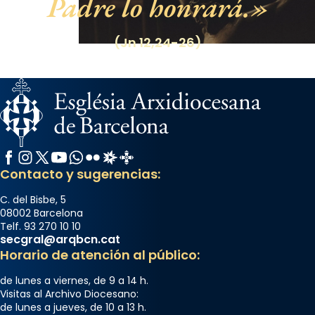
Padre lo honrará.
(Jn 12,24-26)
Facebook
Instagram
X / Twitter
YouTube
WhatsApp
Flickr
Radio Estel
Catalunya Cristiana
Contacto y sugerencias:
C. del Bisbe, 5
08002 Barcelona
Telf. 93 270 10 10
secgral@arqbcn.cat
Horario de atención al público:
de lunes a viernes, de 9 a 14 h.
Visitas al Archivo Diocesano:
de lunes a jueves, de 10 a 13 h.