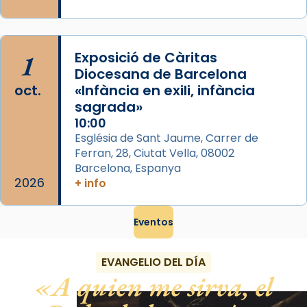
1
Exposició de Càritas
Diocesana de Barcelona
oct.
«Infància en exili, infància
sagrada»
10:00
Església de Sant Jaume, Carrer de
Ferran, 28, Ciutat Vella, 08002
Barcelona, Espanya
2026
+ info
Eventos
EVANGELIO DEL DÍA
A quien me sirva, el