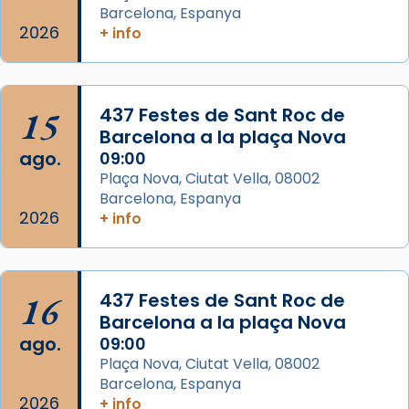
Semproniana, verges i màrtirs.
Barcelona, Espanya
2026
+ info
Acompanyant la història de sant Cugat, a
partir de l’Edat Mitjana sorgeix la tradició
que les santes Juliana (“relatiu a Júlia”) i
15
Semproniana (“relatiu a Semprònia =
437 Festes de Sant Roc de
Barcelona a la plaça Nova
eterna”) són deixebles seves. I l’any 1667, el
ago.
09:00
frare Joan Gaspar Roig, afirma en una obra
Plaça Nova, Ciutat Vella, 08002
que les santes són filles de l’antiga Iluro.
Barcelona, Espanya
Mataró en reivindicarà les relíq
2026
+ info
...
Ver más
Foto
View on Facebook
·
Share
16
437 Festes de Sant Roc de
Barcelona a la plaça Nova
ago.
09:00
Plaça Nova, Ciutat Vella, 08002
Barcelona, Espanya
2026
+ info