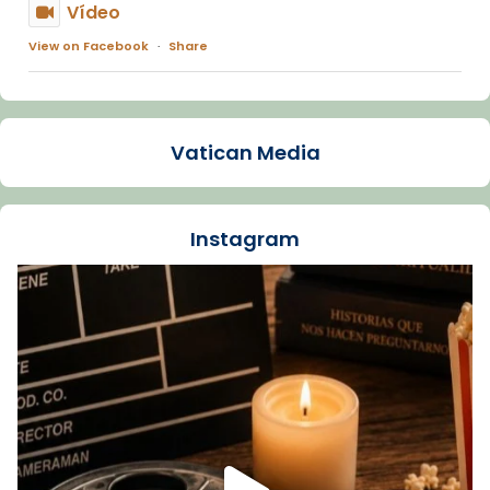
Vídeo
View on Facebook
·
Share
Arquebisbat de Barcelona
1 week ago
Vatican Media
La Carmina va patir depressió. Fa gairebé
dos mesos, a l'Estadi Lluís Companys, la
jove va fer arribar el seu testimoni al papa
Instagram
Lleó XIV.
Recupera l'entrevista comp
Vatican
tican News 👇
News
www.vaticannews.va/es/iglesia/news/2026-
07/carmina-historia-depresion-papa-viaje-
espana-testimoni...
Foto
View on Facebook
·
Share