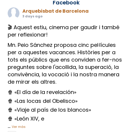
Facebook
Arquebisbat de Barcelona
3 days ago
🎬 Aquest estiu, cinema per gaudir i també
per reflexionar!
Mn. Peio Sánchez proposa cinc pel·lícules
per a aquestes vacances. Històries per a
tots els públics que ens conviden a fer-nos
preguntes sobre l'acollida, la superació, la
convivència, la vocació i la nostra manera
de mirar els altres.
🍿 «El día de la revelación»
🍿 «Las locas del Obelisco»
🍿 «Viaje al país de los blancos»
🍿 «León XIV, e
...
Ver más