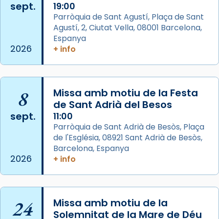
sept.
19:00
Aquest dilluns, 27 de juliol, ha tingut lloc la
Parròquia de Sant Agustí, Plaça de Sant
missa d’acció de gràcies en agraïment al
Agustí, 2, Ciutat Vella, 08001 Barcelona,
comitè organitzador de la visita apostòlica
Espanya
del Sant Pare Lleó XIV a Barcelona, i als
2026
+ info
col·laboradors, a la Catedral de Barcelona.
L’arquebisbe de Barcelona, el cardenal Joan
Josep Omella, ha presidit la missa i l’ha
8
Missa amb motiu de la Festa
concelebrat el bisbe auxiliar de Barcelona,
de Sant Adrià del Besos
Mons. David Abadías.
sept.
11:00
Parròquia de Sant Adrià de Besòs, Plaça
📸 Dr. G. Simón
de l'Església, 08921 Sant Adrià de Besòs,
Foto
Barcelona, Espanya
2026
+ info
View on Facebook
·
Share
Arquebisbat de Barcelona
2 weeks ago
24
Missa amb motiu de la
Memòria de les santes Juliana i
Solemnitat de la Mare de Déu