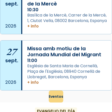
sept.
de la Mercè
Semproniana, verges i màrtirs.
10:30
Acompanyant la història de sant Cugat, a
Basílica de la Mercè, Carrer de la Mercè,
partir de l’Edat Mitjana sorgeix la tradició
1, Ciutat Vella, 08002 Barcelona, Espanya
que les santes Juliana (“relatiu a Júlia”) i
2026
+ info
Semproniana (“relatiu a Semprònia =
eterna”) són deixebles seves. I l’any 1667, el
frare Joan Gaspar Roig, afirma en una obra
27
Missa amb motiu de la
que les santes són filles de l’antiga Iluro.
Jornada Mundial del Migrant
Mataró en reivindicarà les relíq
sept.
11:00
...
Ver más
Església de Santa Maria de Cornellà,
Foto
Plaça de l'Església, 08940 Cornellà de
Llobregat, Barcelona, Espanya
View on Facebook
·
Share
2026
+ info
Eventos
EVANGELIO DEL DÍA