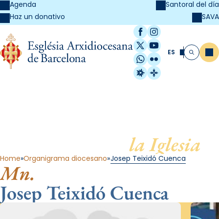
Agenda
Santoral del día
SAVA
Haz un donativo
Facebook
Instagram
X / Twitter
YouTube
ES
Me
Buscar
WhatsApp
Flickr
Radio Estel
Catalunya Cristi
Al servicio de
la Iglesia
Home
Organigrama diocesano
Josep Teixidó Cuenca
Mn.
Josep Teixidó Cuenca