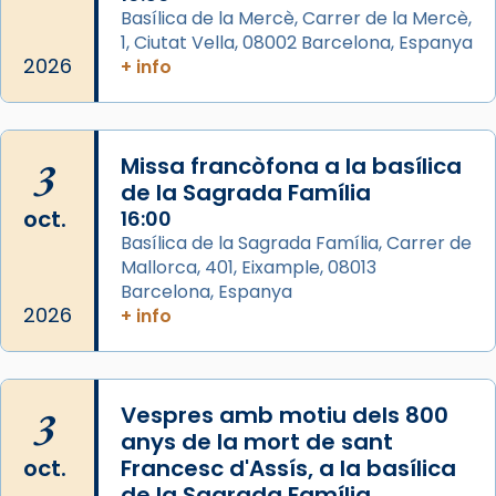
Basílica de la Mercè, Carrer de la Mercè,
apòstol màrtir, decapitat a Jerusalem per
1, Ciutat Vella, 08002 Barcelona, Espanya
Herodes Agripa (vers l'any 44).
2026
+ info
Patró de Galícia, després de les invasions
musulmanes fou venerat com a patró dels
Regnes castellans i més tard de tota
3
Missa francòfona a la basílica
Espanya.
de la Sagrada Família
El seu sepulcre a Compostela fou un g
oct.
16:00
...
Basílica de la Sagrada Família, Carrer de
Ver más
Mallorca, 401, Eixample, 08013
Foto
Barcelona, Espanya
2026
View on Facebook
+ info
·
Share
3
Vespres amb motiu dels 800
anys de la mort de sant
oct.
Francesc d'Assís, a la basílica
de la Sagrada Família