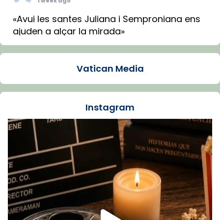
1 week ago
«Avui les santes Juliana i Semproniana ens
ajuden a alçar la mirada»
Mons. Sergi Gordo, bisbe de Tortosa, ha
presidit aquest 27 de juliol la missa de Les
Vatican Media
Santes de Mataró.
🔗
tinyurl.com/cvu5jmbk
📸 J. Merino
Instagram
Foto
View on Facebook
·
Share
Arquebisbat de Barcelona
is at Catedral
de Barcelona.
1 week ago
Aquest dilluns, 27 de juliol, ha tingut lloc la
missa d’acció de gràcies en agraïment al