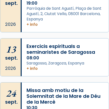
sept.
19:00
partir de l’Edat Mitjana sorgeix la tradició
Parròquia de Sant Agustí, Plaça de Sant
que les santes Juliana (“relatiu a Júlia”) i
Agustí, 2, Ciutat Vella, 08001 Barcelona,
Semproniana (“relatiu a Semprònia =
Espanya
eterna”) són deixebles seves. I l’any 1667, el
2026
+ info
frare Joan Gaspar Roig, afirma en una obra
que les santes són filles de l’antiga Iluro.
Mataró en reivindicarà les relíq
...
13
Exercicis espirituals a
Ver más
seminaristes de Saragossa
Foto
sept.
08:00
View on Facebook
·
Share
Saragossa, Zaragoza, Espanya
2026
+ info
Arquebisbat de Barcelona
2 weeks ago
Jaume, fill de Zebedeu, és juntament amb el
24
Missa amb motiu de la
seu germà Joan i Pere un dels que
Solemnitat de la Mare de Déu
acompanyava més de prop Jesús.
sept.
de la Mercè
10:30
Segons el llibre dels Fets (12,2) fou el primer