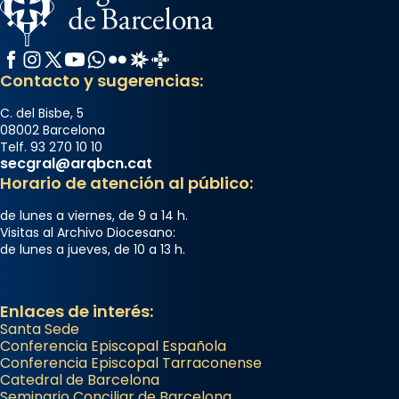
Facebook
Instagram
X / Twitter
YouTube
WhatsApp
Flickr
Radio Estel
Catalunya Cristiana
Contacto y sugerencias:
C. del Bisbe, 5
08002 Barcelona
Telf. 93 270 10 10
secgral@arqbcn.cat
Horario de atención al público:
de lunes a viernes, de 9 a 14 h.
Visitas al Archivo Diocesano:
de lunes a jueves, de 10 a 13 h.
Enlaces de interés:
Santa Sede
Conferencia Episcopal Española
Conferencia Episcopal Tarraconense
Catedral de Barcelona
Seminario Conciliar de Barcelona