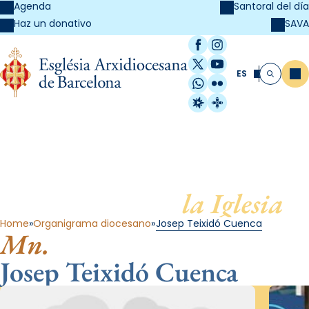
Agenda
Santoral del día
SAVA
Haz un donativo
Facebook
Instagram
X / Twitter
YouTube
ES
Me
Buscar
WhatsApp
Flickr
Radio Estel
Catalunya Cristi
Al servicio de
la Iglesia
Home
Organigrama diocesano
Josep Teixidó Cuenca
Mn.
Josep Teixidó Cuenca