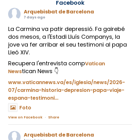
Facebook
Arquebisbat de Barcelona
7 days ago
La Carmina va patir depressió. Fa gairebé
dos mesos, a l'Estadi Lluís Companys, la
jove va fer arribar el seu testimoni al papa
Lleó XIV.
Recupera l'entrevista comp
Vatican
tican News 👇
News
www.vaticannews.va/es/iglesia/news/2026-
07/carmina-historia-depresion-papa-viaje-
espana-testimoni...
Foto
View on Facebook
·
Share
Arquebisbat de Barcelona