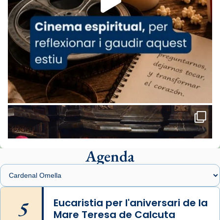
comitè organitzador de la visita apostòlica
del Sant Pare Lleó XIV a Barcelona, i als
col·laboradors, a la Catedral de Barcelona.
L’arquebisbe de Barcelona, el cardenal Joan
Josep Omella, ha presidit la missa i l’ha
concelebrat el bisbe auxiliar de Barcelona,
Mons. David Abadías.
📸 Dr. G. Simón
Foto
View on Facebook
·
Share
Agenda
Arquebisbat de Barcelona
1 week ago
Memòria de les santes Juliana i
Semproniana, verges i màrtirs.
5
Eucaristia per l'aniversari de la
Mare Teresa de Calcuta
Acompanyant la història de sant Cugat, a