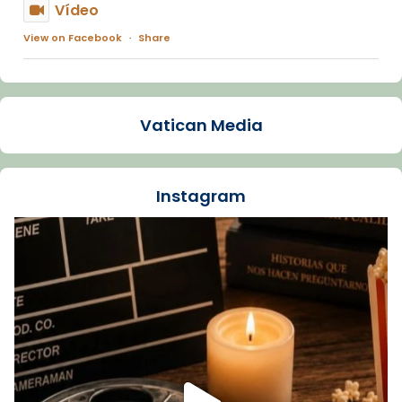
Vídeo
View on Facebook
·
Share
Arquebisbat de Barcelona
1 week ago
Vatican Media
La Carmina va patir depressió. Fa gairebé
dos mesos, a l'Estadi Lluís Companys, la
jove va fer arribar el seu testimoni al papa
Instagram
Lleó XIV.
Recupera l'entrevista comp
Vatican
tican News 👇
News
www.vaticannews.va/es/iglesia/news/2026-
07/carmina-historia-depresion-papa-viaje-
espana-testimoni...
Foto
View on Facebook
·
Share