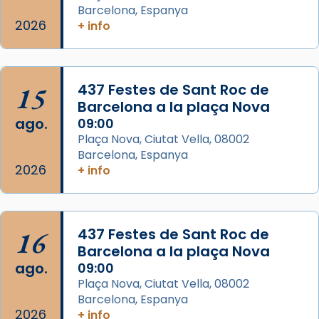
Semproniana, verges i màrtirs.
Barcelona, Espanya
2026
+ info
Acompanyant la història de sant Cugat, a
partir de l’Edat Mitjana sorgeix la tradició
que les santes Juliana (“relatiu a Júlia”) i
15
Semproniana (“relatiu a Semprònia =
437 Festes de Sant Roc de
Barcelona a la plaça Nova
eterna”) són deixebles seves. I l’any 1667, el
ago.
09:00
frare Joan Gaspar Roig, afirma en una obra
Plaça Nova, Ciutat Vella, 08002
que les santes són filles de l’antiga Iluro.
Barcelona, Espanya
Mataró en reivindicarà les relíq
2026
+ info
...
Ver más
Foto
View on Facebook
·
Share
16
437 Festes de Sant Roc de
Barcelona a la plaça Nova
ago.
09:00
Plaça Nova, Ciutat Vella, 08002
Barcelona, Espanya
2026
+ info