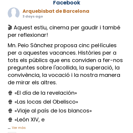
Facebook
Arquebisbat de Barcelona
3 days ago
🎬 Aquest estiu, cinema per gaudir i també
per reflexionar!
Mn. Peio Sánchez proposa cinc pel·lícules
per a aquestes vacances. Històries per a
tots els públics que ens conviden a fer-nos
preguntes sobre l'acollida, la superació, la
convivència, la vocació i la nostra manera
de mirar els altres.
🍿 «El día de la revelación»
🍿 «Las locas del Obelisco»
🍿 «Viaje al país de los blancos»
🍿 «León XIV, e
...
Ver más