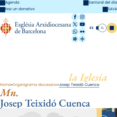
Agenda
Santoral del día
SAVA
Haz un donativo
Facebook
Instagram
X / Twitter
YouTube
ES
Me
Buscar
WhatsApp
Flickr
Radio Estel
Catalunya Cristi
Al servicio de
la Iglesia
Home
Organigrama diocesano
Josep Teixidó Cuenca
Mn.
Josep Teixidó Cuenca