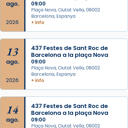
ago.
09:00
Aquest dilluns, 27 de juliol, ha tingut lloc la
Plaça Nova, Ciutat Vella, 08002
missa d’acció de gràcies en agraïment al
Barcelona, Espanya
comitè organitzador de la visita apostòlica
2026
+ info
del Sant Pare Lleó XIV a Barcelona, i als
col·laboradors, a la Catedral de Barcelona.
L’arquebisbe de Barcelona, el cardenal Joan
13
437 Festes de Sant Roc de
Josep Omella, ha presidit la missa i l’ha
Barcelona a la plaça Nova
concelebrat el bisbe auxiliar de Barcelona,
ago.
09:00
Mons. David Abadías.
Plaça Nova, Ciutat Vella, 08002
Barcelona, Espanya
📸 Dr. G. Simón
2026
+ info
Foto
View on Facebook
·
Share
14
437 Festes de Sant Roc de
Arquebisbat de Barcelona
Barcelona a la plaça Nova
2 weeks ago
ago.
09:00
Memòria de les santes Juliana i
Plaça Nova, Ciutat Vella, 08002