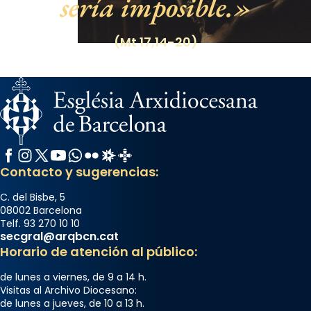
sería imposible.
(Mt 17,14-20)
Facebook
Instagram
X / Twitter
YouTube
WhatsApp
Flickr
Radio Estel
Catalunya Cristiana
Contacto y sugerencias:
C. del Bisbe, 5
08002 Barcelona
Telf. 93 270 10 10
secgral@arqbcn.cat
Horario de atención al público:
de lunes a viernes, de 9 a 14 h.
Visitas al Archivo Diocesano:
de lunes a jueves, de 10 a 13 h.