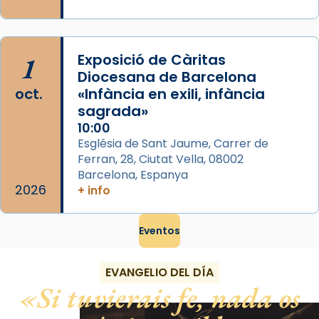
1
Exposició de Càritas
Diocesana de Barcelona
oct.
«Infància en exili, infància
sagrada»
10:00
Església de Sant Jaume, Carrer de
Ferran, 28, Ciutat Vella, 08002
Barcelona, Espanya
2026
+ info
Eventos
EVANGELIO DEL DÍA
Si tuvierais fe, nada os