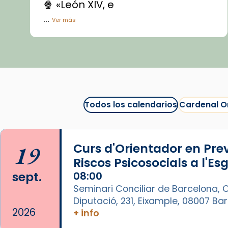
🍿 «León XIV, e
...
Ver más
Vídeo
View on Facebook
·
Share
Arquebisbat de Barcelona
1 week ago
Todos los calendarios
Cardenal O
La Carmina va patir depressió.
Fa gairebé dos mesos, a l'Estadi
Lluís Companys, la jove va fer
19
Curs d'Orientador en Pre
arribar el seu testimoni al papa
Riscos Psicosocials a l'Es
Lleó XIV.
sept.
08:00
Recupera l'entrevista
Seminari Conciliar de Barcelona, C
comp
tican News 👇
Vatican News
Diputació, 231, Eixample, 08007 B
2026
+ info
www.vaticannews.va/es/iglesia/news