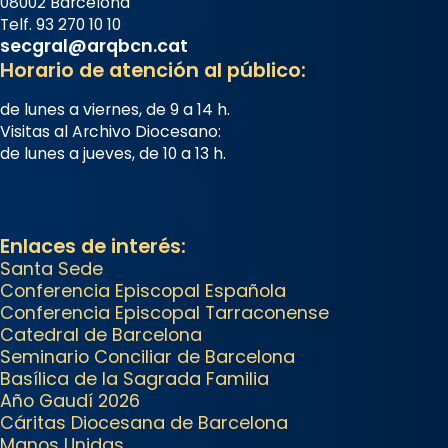
📸 J. Merino
08002 Barcelona
Telf. 93 270 10 10
Foto
secgral@arqbcn.cat
Horario de atención al público:
View on Facebook
·
Share
de lunes a viernes, de 9 a 14 h.
Arquebisbat de Barcelona
is at
Visitas al Archivo Diocesano:
Catedral de Barcelona.
de lunes a jueves, de 10 a 13 h.
2 weeks ago
Aquest dilluns, 27 de juliol, ha
tingut lloc la missa d’acció de
Enlaces de interés:
gràcies en agraïment al comitè
Santa Sede
organitzador de la visita
Conferencia Episcopal Española
apostòlica del Sant Pare Lleó XIV
Conferencia Episcopal Tarraconense
a Barcelona, i als col·laboradors,
Catedral de Barcelona
a la Catedral de Barcelona.
Seminario Conciliar de Barcelona
Basílica de la Sagrada Familia
L’arquebisbe de Barcelona, el
Año Gaudí 2026
cardenal Joan Josep Omella, ha
Cáritas Diocesana de Barcelona
Manos Unidas
presidit la missa i l’ha