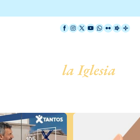
Facebook
Instagram
X / Twitter
YouTube
WhatsApp
Flickr
Radio Est
Catal
servicio de
la Iglesia