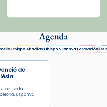
Agenda
mella
Obispo Abadías
Obispo Vilanova
Formación
Cel
venció de
glésia
arrer de la
arcelona, Espanya
/2026-