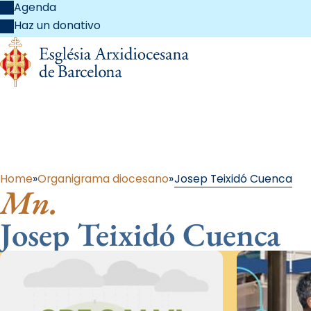
Agenda
Haz un donativo
Al 
Home
Organigrama diocesano
Josep Teixidó Cuenca
Mn.
Josep Teixidó Cuenca