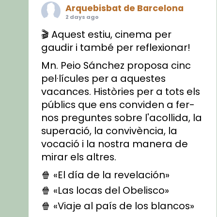
Arquebisbat de Barcelona
2 days ago
🎬 Aquest estiu, cinema per
gaudir i també per reflexionar!
Mn. Peio Sánchez proposa cinc
pel·lícules per a aquestes
vacances. Històries per a tots els
públics que ens conviden a fer-
nos preguntes sobre l'acollida, la
superació, la convivència, la
vocació i la nostra manera de
mirar els altres.
🍿 «El día de la revelación»
🍿 «Las locas del Obelisco»
🍿 «Viaje al país de los blancos»