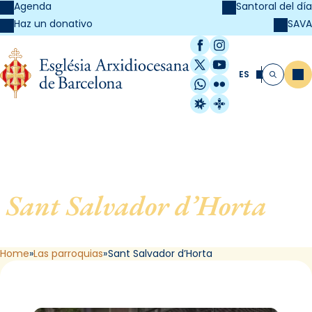
Agenda
Santoral del día
SAVA
Haz un donativo
Facebook
Instagram
X / Twitter
YouTube
ES
Me
Buscar
WhatsApp
Flickr
Radio Estel
Catalunya Cristi
Sant Salvador d’Horta
, de
Barcelona
Home
Las parroquias
Sant Salvador d’Horta