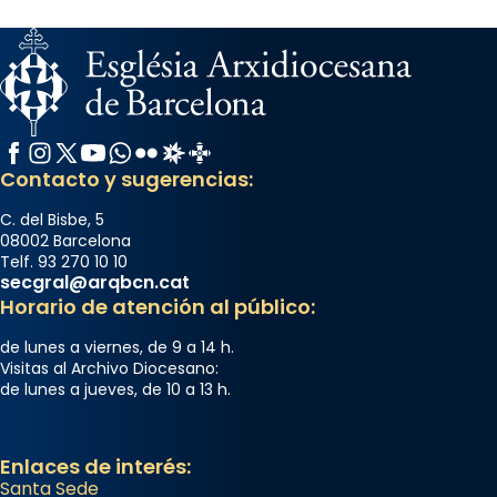
acompanyava més de prop Jesús.
Segons el llibre dels Fets (12,2) fou el primer
apòstol màrtir, decapitat a Jerusalem per
Herodes Agripa (vers l'any 44).
Facebook
Instagram
X / Twitter
YouTube
WhatsApp
Flickr
Radio Estel
Catalunya Cristiana
Patró de Galícia, després de les invasions
Contacto y sugerencias:
musulmanes fou venerat com a patró dels
Regnes castellans i més tard de tota
C. del Bisbe, 5
Espanya.
08002 Barcelona
Telf. 93 270 10 10
El seu sepulcre a Compostela fou un g
secgral@arqbcn.cat
...
Horario de atención al público:
Ver más
Foto
de lunes a viernes, de 9 a 14 h.
Visitas al Archivo Diocesano:
View on Facebook
·
Share
de lunes a jueves, de 10 a 13 h.
Enlaces de interés:
Santa Sede