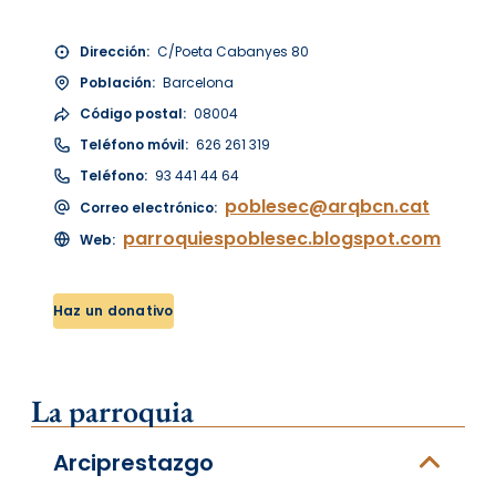
Dirección:
C/Poeta Cabanyes 80
Población:
Barcelona
Código postal:
08004
Teléfono móvil:
626 261 319
Teléfono:
93 441 44 64
poblesec@arqbcn.cat
Correo electrónico:
parroquiespoblesec.blogspot.com
Web:
Haz un donativo
La parroquia
Arciprestazgo