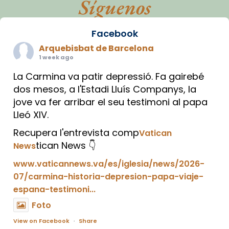
Síguenos
Facebook
Arquebisbat de Barcelona
1 week ago
La Carmina va patir depressió. Fa gairebé
dos mesos, a l'Estadi Lluís Companys, la
jove va fer arribar el seu testimoni al papa
Lleó XIV.
Recupera l'entrevista comp
Vatican
tican News 👇
News
www.vaticannews.va/es/iglesia/news/2026-
07/carmina-historia-depresion-papa-viaje-
espana-testimoni...
Foto
View on Facebook
·
Share