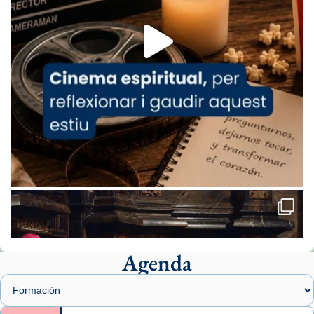
Aquest dilluns, 27 de juliol, ha tingut lloc la
missa d’acció de gràcies en agraïment al
comitè organitzador de la visita apostòlica
del Sant Pare Lleó XIV a Barcelona, i als
col·laboradors, a la Catedral de Barcelona.
L’arquebisbe de Barcelona, el cardenal Joan
Josep Omella, ha presidit la missa i l’ha
concelebrat el bisbe auxiliar de Barcelona,
Mons. David Abadías.
📸 Dr. G. Simón
Foto
View on Facebook
·
Share
Agenda
Arquebisbat de Barcelona
2 weeks ago
Memòria de les santes Juliana i