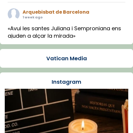
Arquebisbat de Barcelona
1 week ago
«Avui les santes Juliana i Semproniana ens
ajuden a alçar la mirada»
Mons. Sergi Gordo, bisbe de Tortosa, ha
presidit aquest 27 de juliol la missa de Les
Vatican Media
Santes de Mataró.
🔗
tinyurl.com/cvu5jmbk
📸 J. Merino
Instagram
Foto
View on Facebook
·
Share
Arquebisbat de Barcelona
is at Catedral
de Barcelona.
1 week ago