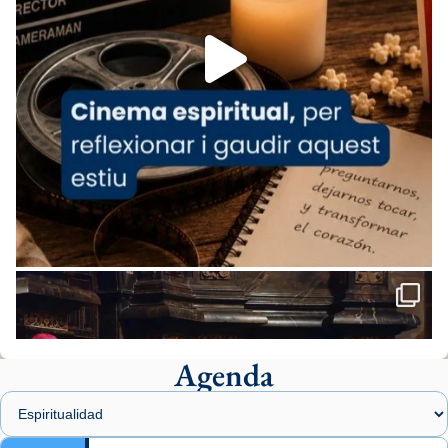
Foto
View on Facebook
·
Share
Arquebisbat de Barcelona
1 week ago
«Avui les santes Juliana i Semproniana ens
ajuden a alçar la mirada»
Mons. Sergi Gordo, bisbe de Tortosa, ha
presidit aquest 27 de juliol la missa de Les
Santes de Mataró.
🔗
tinyurl.com/cvu5jmbk
📸 J. Merino
Agenda
Foto
View on Facebook
·
Share