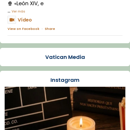
🍿 «León XIV, e
...
Ver más
Vídeo
View on Facebook
·
Share
Arquebisbat de Barcelona
1 week ago
Vatican Media
La Carmina va patir depressió. Fa gairebé
dos mesos, a l'Estadi Lluís Companys, la
jove va fer arribar el seu testimoni al papa
Instagram
Lleó XIV.
Recupera l'entrevista comp
Vatican
tican News 👇
News
www.vaticannews.va/es/iglesia/news/2026-
07/carmina-historia-depresion-papa-viaje-
espana-testimoni...