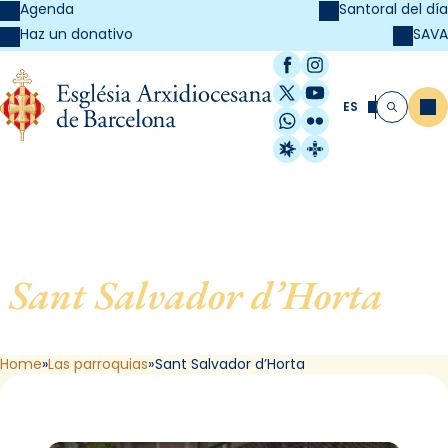
Agenda
Santoral del día
SAVA
Haz un donativo
Facebook
Instagram
X / Twitter
YouTube
ES
Me
Buscar
WhatsApp
Flickr
Radio Estel
Catalunya Cristi
Sant Salvador d’Horta
, de
Barcelona
Home
Las parroquias
Sant Salvador d’Horta