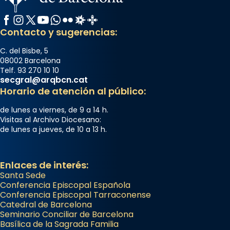
Facebook
Instagram
X / Twitter
YouTube
WhatsApp
Flickr
Radio Estel
Catalunya Cristiana
Contacto y sugerencias:
C. del Bisbe, 5
08002 Barcelona
Telf. 93 270 10 10
secgral@arqbcn.cat
Horario de atención al público:
de lunes a viernes, de 9 a 14 h.
Visitas al Archivo Diocesano:
de lunes a jueves, de 10 a 13 h.
Enlaces de interés:
Santa Sede
Conferencia Episcopal Española
Conferencia Episcopal Tarraconense
Catedral de Barcelona
Seminario Conciliar de Barcelona
Basílica de la Sagrada Familia