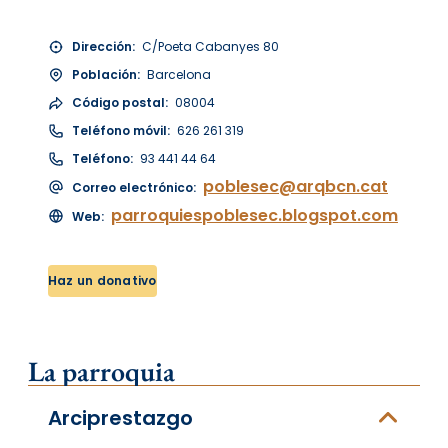
Dirección:
C/Poeta Cabanyes 80
Población:
Barcelona
Código postal:
08004
Teléfono móvil:
626 261 319
Teléfono:
93 441 44 64
poblesec@arqbcn.cat
Correo electrónico:
parroquiespoblesec.blogspot.com
Web:
Haz un donativo
La parroquia
Arciprestazgo