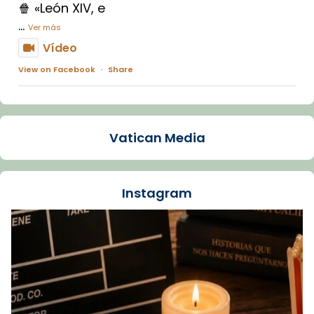
🍿 «León XIV, e
...
Ver más
Vídeo
View on Facebook
·
Share
Arquebisbat de Barcelona
1 week ago
Vatican Media
La Carmina va patir depressió. Fa gairebé
dos mesos, a l'Estadi Lluís Companys, la
jove va fer arribar el seu testimoni al papa
Instagram
Lleó XIV.
Recupera l'entrevista comp
Vatican
tican News 👇
News
www.vaticannews.va/es/iglesia/news/2026-
07/carmina-historia-depresion-papa-viaje-
espana-testimoni...