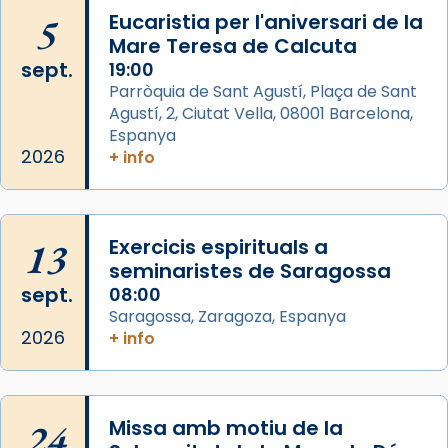
Arquebisbat de Barcelona
is at Catedral
5
Eucaristia per l'aniversari de la
de Barcelona.
Mare Teresa de Calcuta
2 weeks ago
sept.
19:00
Aquest dilluns, 27 de juliol, ha tingut lloc la
Parròquia de Sant Agustí, Plaça de Sant
missa d’acció de gràcies en agraïment al
Agustí, 2, Ciutat Vella, 08001 Barcelona,
comitè organitzador de la visita apostòlica
Espanya
del Sant Pare Lleó XIV a Barcelona, i als
2026
+ info
col·laboradors, a la Catedral de Barcelona.
L’arquebisbe de Barcelona, el cardenal Joan
Josep Omella, ha presidit la missa i l’ha
13
Exercicis espirituals a
concelebrat el bisbe auxiliar de Barcelona,
seminaristes de Saragossa
Mons. David Abadías.
sept.
08:00
Saragossa, Zaragoza, Espanya
📸 Dr. G. Simón
2026
+ info
Foto
View on Facebook
·
Share
24
Missa amb motiu de la
Arquebisbat de Barcelona