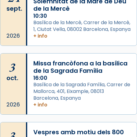
Solemnitat de la Mare de Déu
2 weeks ago
sept.
de la Mercè
Memòria de les santes Juliana i
10:30
Semproniana, verges i màrtirs.
Basílica de la Mercè, Carrer de la Mercè,
1, Ciutat Vella, 08002 Barcelona, Espanya
Acompanyant la història de sant Cugat, a
2026
+ info
partir de l’Edat Mitjana sorgeix la tradició
que les santes Juliana (“relatiu a Júlia”) i
Semproniana (“relatiu a Semprònia =
3
Missa francòfona a la basílica
eterna”) són deixebles seves. I l’any 1667, el
de la Sagrada Família
frare Joan Gaspar Roig, afirma en una obra
oct.
16:00
que les santes són filles de l’antiga Iluro.
Basílica de la Sagrada Família, Carrer de
Mataró en reivindicarà les relíq
Mallorca, 401, Eixample, 08013
...
Ver más
Barcelona, Espanya
Foto
2026
+ info
View on Facebook
·
Share
3
Vespres amb motiu dels 800