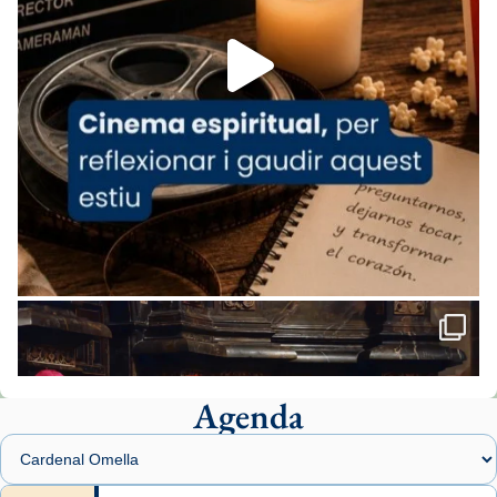
Foto
View on Facebook
·
Share
Arquebisbat de Barcelona
2 weeks ago
«Avui les santes Juliana i Semproniana ens
ajuden a alçar la mirada»
Mons. Sergi Gordo, bisbe de Tortosa, ha
presidit aquest 27 de juliol la missa de Les
Santes de Mataró.
🔗
tinyurl.com/cvu5jmbk
📸 J. Merino
Agenda
Foto
View on Facebook
·
Share