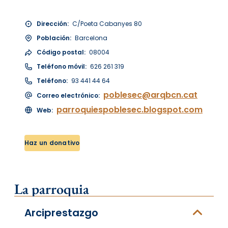
Dirección:
C/Poeta Cabanyes 80
Población:
Barcelona
Código postal:
08004
Teléfono móvil:
626 261 319
Teléfono:
93 441 44 64
poblesec@arqbcn.cat
Correo electrónico:
parroquiespoblesec.blogspot.com
Web:
Haz un donativo
La parroquia
Arciprestazgo