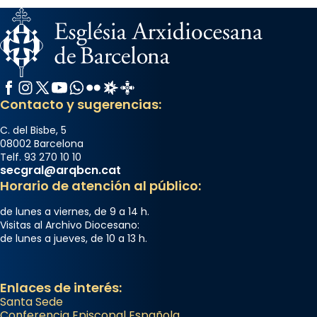
Facebook
Instagram
X / Twitter
YouTube
WhatsApp
Flickr
Radio Estel
Catalunya Cristiana
Contacto y sugerencias:
C. del Bisbe, 5
08002 Barcelona
Telf. 93 270 10 10
secgral@arqbcn.cat
Horario de atención al público:
de lunes a viernes, de 9 a 14 h.
Visitas al Archivo Diocesano:
de lunes a jueves, de 10 a 13 h.
Enlaces de interés:
Santa Sede
Conferencia Episcopal Española