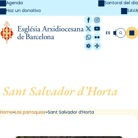
Agenda
Santoral del día
SAVA
Haz un donativo
Facebook
Instagram
X / Twitter
YouTube
ES
Me
Buscar
WhatsApp
Flickr
Radio Estel
Catalunya Cristi
Sant Salvador d’Horta
, de
Barcelona
Home
Las parroquias
Sant Salvador d’Horta