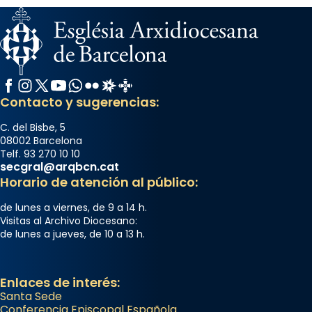
Facebook
Instagram
X / Twitter
YouTube
WhatsApp
Flickr
Radio Estel
Catalunya Cristiana
Contacto y sugerencias:
C. del Bisbe, 5
08002 Barcelona
Telf. 93 270 10 10
secgral@arqbcn.cat
Horario de atención al público:
de lunes a viernes, de 9 a 14 h.
Visitas al Archivo Diocesano:
de lunes a jueves, de 10 a 13 h.
Enlaces de interés:
Santa Sede
Conferencia Episcopal Española