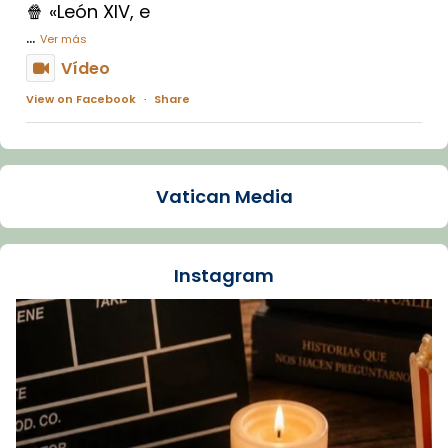
🍿 «León XIV, e
...
Ver más
Vídeo
View on Facebook
·
Share
Arquebisbat de Barcelona
1 week ago
Vatican Media
La Carmina va patir depressió. Fa gairebé
dos mesos, a l'Estadi Lluís Companys, la
jove va fer arribar el seu testimoni al papa
Instagram
Lleó XIV.
Recupera l'entrevista comp
Vatican
tican News 👇
News
www.vaticannews.va/es/iglesia/news/2026-
07/carmina-historia-depresion-papa-viaje-
espana-testimoni...