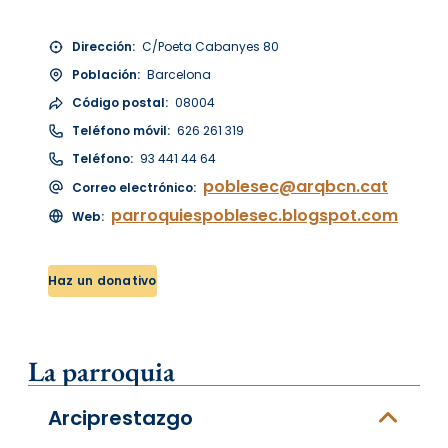
Dirección:
C/Poeta Cabanyes 80
Población:
Barcelona
Código postal:
08004
Teléfono móvil:
626 261 319
Teléfono:
93 441 44 64
poblesec@arqbcn.cat
Correo electrónico:
parroquiespoblesec.blogspot.com
Web:
Haz un donativo
La parroquia
Arciprestazgo