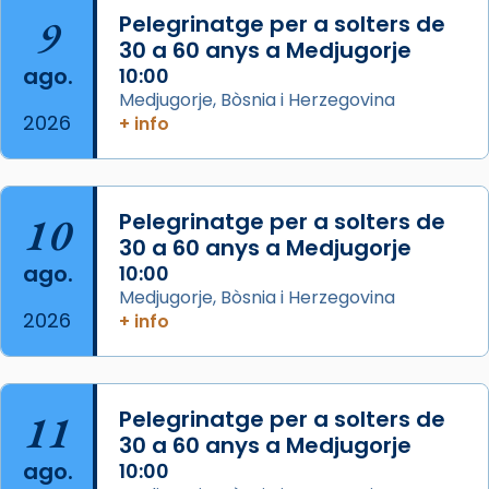
Arquebisbat de Barcelona
is at Catedral
9
Pelegrinatge per a solters de
de Barcelona.
30 a 60 anys a Medjugorje
2 weeks ago
ago.
10:00
Aquest dilluns, 27 de juliol, ha tingut lloc la
Medjugorje, Bòsnia i Herzegovina
missa d’acció de gràcies en agraïment al
2026
+ info
comitè organitzador de la visita apostòlica
del Sant Pare Lleó XIV a Barcelona, i als
col·laboradors, a la Catedral de Barcelona.
10
Pelegrinatge per a solters de
L’arquebisbe de Barcelona, el cardenal Joan
30 a 60 anys a Medjugorje
Josep Omella, ha presidit la missa i l’ha
ago.
10:00
concelebrat el bisbe auxiliar de Barcelona,
Medjugorje, Bòsnia i Herzegovina
Mons. David Abadías.
2026
+ info
📸 Dr. G. Simón
Foto
11
Pelegrinatge per a solters de
View on Facebook
·
Share
30 a 60 anys a Medjugorje
ago.
10:00
Arquebisbat de Barcelona