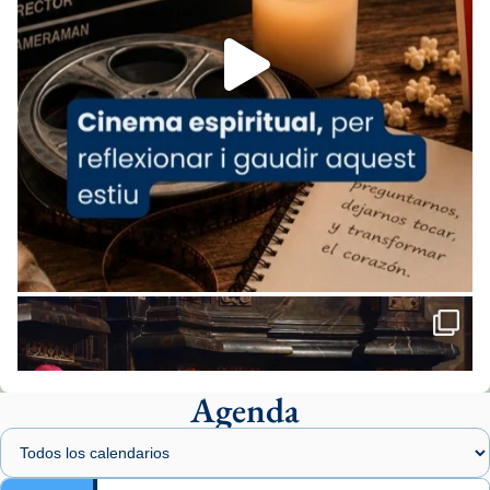
Foto
View on Facebook
·
Share
Arquebisbat de Barcelona
2 weeks ago
«Avui les santes Juliana i Semproniana ens
ajuden a alçar la mirada»
Mons. Sergi Gordo, bisbe de Tortosa, ha
presidit aquest 27 de juliol la missa de Les
Santes de Mataró.
🔗
tinyurl.com/cvu5jmbk
📸 J. Merino
Agenda
Foto
View on Facebook
·
Share