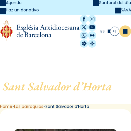
Agenda
Santoral del día
SAVA
Haz un donativo
Facebook
Instagram
X / Twitter
YouTube
ES
Me
Buscar
WhatsApp
Flickr
Radio Estel
Catalunya Cristi
Sant Salvador d’Horta
, de
Barcelona
Home
Las parroquias
Sant Salvador d’Horta