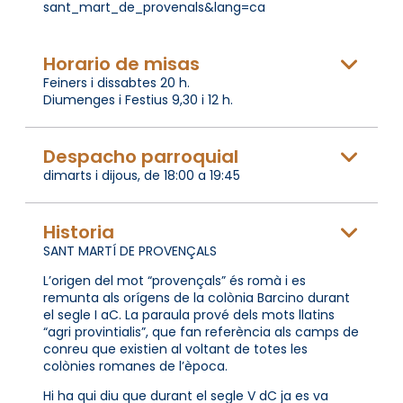
sant_mart_de_provenals&lang=ca
Horario de misas
Feiners i dissabtes 20 h.
Diumenges i Festius 9,30 i 12 h.
Despacho parroquial
dimarts i dijous, de 18:00 a 19:45
Historia
SANT MARTÍ DE PROVENÇALS
L’origen del mot “provençals” és romà i es
remunta als orígens de la colònia Barcino durant
el segle I aC. La paraula prové dels mots llatins
“agri provintialis”, que fan referència als camps de
conreu que existien al voltant de totes les
colònies romanes de l’època.
Hi ha qui diu que durant el segle V dC ja es va