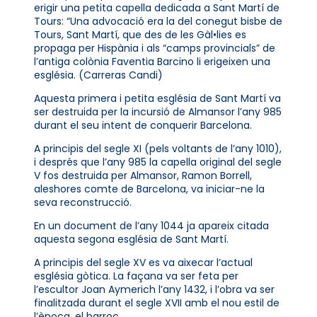
erigir una petita capella dedicada a Sant Martí de
Tours: “Una advocació era la del conegut bisbe de
Tours, Sant Martí, que des de les Gàl•lies es
propaga per Hispània i als “camps provincials” de
l’antiga colònia Faventia Barcino li erigeixen una
església. (Carreras Candi)
Aquesta primera i petita església de Sant Martí va
ser destruida per la incursió de Almansor l’any 985
durant el seu intent de conquerir Barcelona.
A principis del segle XI (pels voltants de l’any 1010),
i després que l’any 985 la capella original del segle
V fos destruida per Almansor, Ramon Borrell,
aleshores comte de Barcelona, va iniciar-ne la
seva reconstrucció.
En un document de l’any 1044 ja apareix citada
aquesta segona església de Sant Martí.
A principis del segle XV es va aixecar l’actual
església gòtica. La façana va ser feta per
l’escultor Joan Aymerich l’any 1432, i l’obra va ser
finalitzada durant el segle XVII amb el nou estil de
l’època, el barroc.