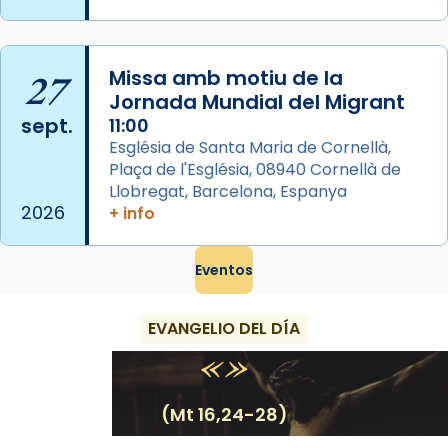
Semproniana (“relatiu a Semprònia =
eterna”) són deixebles seves. I l’any 1667, el
frare Joan Gaspar Roig, afirma en una obra
27
Missa amb motiu de la
que les santes són filles de l’antiga Iluro.
Jornada Mundial del Migrant
Mataró en reivindicarà les relíq
sept.
11:00
...
Ver más
Església de Santa Maria de Cornellà,
Foto
Plaça de l'Església, 08940 Cornellà de
Llobregat, Barcelona, Espanya
View on Facebook
·
Share
2026
+ info
Eventos
EVANGELIO DEL DÍA
(Mt 16,24-28)