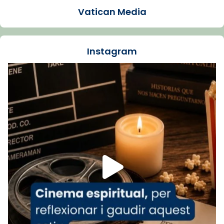
Vatican Media
La Carmina va patir depressió. Fa gairebé
dos mesos, a l'Estadi Lluís Companys, la
jove va fer arribar el seu testimoni al papa
Instagram
Lleó XIV.
Recupera l'entrevista comp
Vatican
tican News 👇
News
www.vaticannews.va/es/iglesia/news/2026-
07/carmina-historia-depresion-papa-viaje-
espana-testimoni...
Foto
View on Facebook
·
Share
Arquebisbat de Barcelona
2 weeks ago
«Avui les santes Juliana i Semproniana ens