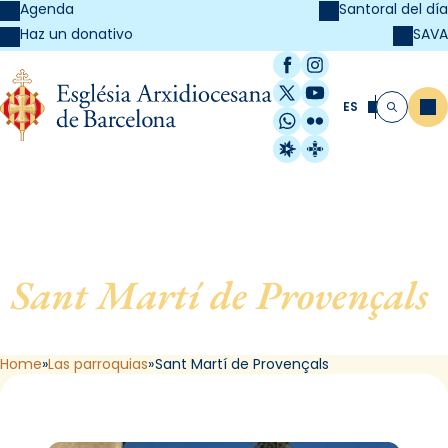
Agenda
Santoral del día
SAVA
Haz un donativo
Facebook
Instagram
X / Twitter
YouTube
ES
Me
Buscar
WhatsApp
Flickr
Radio Estel
Catalunya Cristi
Sant Martí de Provençals
,
de Barcelona
Home
Las parroquias
Sant Martí de Provençals