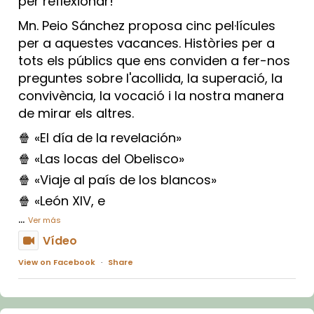
per reflexionar!
Mn. Peio Sánchez proposa cinc pel·lícules
per a aquestes vacances. Històries per a
tots els públics que ens conviden a fer-nos
preguntes sobre l'acollida, la superació, la
convivència, la vocació i la nostra manera
de mirar els altres.
🍿 «El día de la revelación»
🍿 «Las locas del Obelisco»
🍿 «Viaje al país de los blancos»
🍿 «León XIV, e
...
Ver más
Vídeo
View on Facebook
·
Share
Arquebisbat de Barcelona
1 week ago