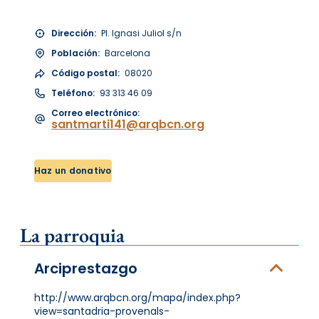
Dirección:
Pl. Ignasi Juliol s/n
Población:
Barcelona
Código postal:
08020
Teléfono:
93 313 46 09
Correo electrónico:
santmarti141@arqbcn.org
Haz un donativo
La parroquia
Arciprestazgo
http://www.arqbcn.org/mapa/index.php?
view=santadria-provenals-