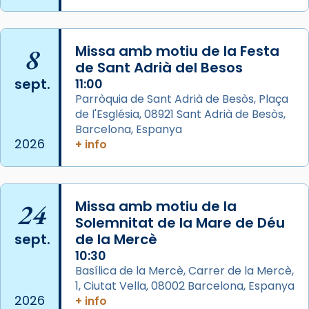
col·laboradors, a la Catedral de Barcelona.
L’arquebisbe de Barcelona, el cardenal Joan
Josep Omella, ha presidit la missa i l’ha
8
Missa amb motiu de la Festa
concelebrat el bisbe auxiliar de Barcelona,
de Sant Adrià del Besos
Mons. David Abadías.
sept.
11:00
Parròquia de Sant Adrià de Besòs, Plaça
📸 Dr. G. Simón
de l'Església, 08921 Sant Adrià de Besòs,
Foto
Barcelona, Espanya
2026
+ info
View on Facebook
·
Share
Arquebisbat de Barcelona
2 weeks ago
24
Missa amb motiu de la
Memòria de les santes Juliana i
Solemnitat de la Mare de Déu
sept.
de la Mercè
Semproniana, verges i màrtirs.
10:30
Acompanyant la història de sant Cugat, a
Basílica de la Mercè, Carrer de la Mercè,
partir de l’Edat Mitjana sorgeix la tradició
1, Ciutat Vella, 08002 Barcelona, Espanya
que les santes Juliana (“relatiu a Júlia”) i
2026
+ info