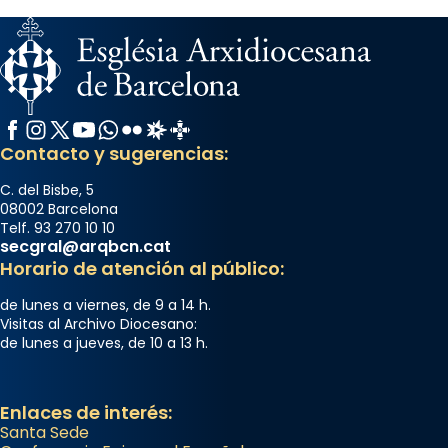
Facebook
Instagram
X / Twitter
YouTube
WhatsApp
Flickr
Radio Estel
Catalunya Cristiana
Contacto y sugerencias:
C. del Bisbe, 5
08002 Barcelona
Telf. 93 270 10 10
secgral@arqbcn.cat
Horario de atención al público:
de lunes a viernes, de 9 a 14 h.
Visitas al Archivo Diocesano:
de lunes a jueves, de 10 a 13 h.
Enlaces de interés:
Santa Sede