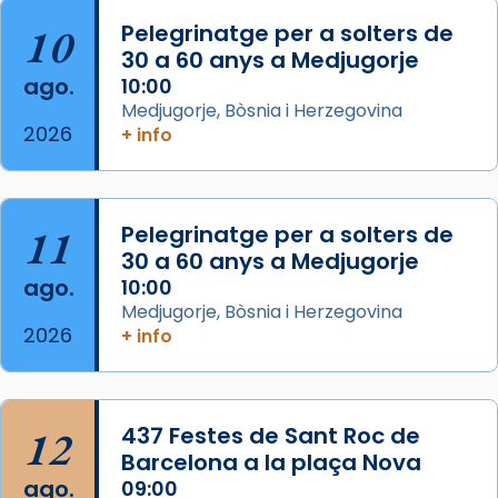
col·laboradors, a la Catedral de Barcelona.
10
Pelegrinatge per a solters de
L’arquebisbe de Barcelona, el cardenal Joan
30 a 60 anys a Medjugorje
Josep Omella, ha presidit la missa i l’ha
ago.
10:00
concelebrat el bisbe auxiliar de Barcelona,
Medjugorje, Bòsnia i Herzegovina
Mons. David Abadías.
2026
+ info
📸 Dr. G. Simón
Foto
11
Pelegrinatge per a solters de
View on Facebook
·
Share
30 a 60 anys a Medjugorje
ago.
10:00
Arquebisbat de Barcelona
Medjugorje, Bòsnia i Herzegovina
2 weeks ago
2026
+ info
Memòria de les santes Juliana i
Semproniana, verges i màrtirs.
Acompanyant la història de sant Cugat, a
12
437 Festes de Sant Roc de
partir de l’Edat Mitjana sorgeix la tradició
Barcelona a la plaça Nova
que les santes Juliana (“relatiu a Júlia”) i
ago.
09:00