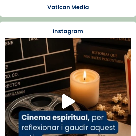
Vatican Media
La Carmina va patir depressió. Fa gairebé
dos mesos, a l'Estadi Lluís Companys, la
jove va fer arribar el seu testimoni al papa
Instagram
Lleó XIV.
Recupera l'entrevista comp
Vatican
tican News 👇
News
www.vaticannews.va/es/iglesia/news/2026-
07/carmina-historia-depresion-papa-viaje-
espana-testimoni...
Foto
View on Facebook
·
Share
Arquebisbat de Barcelona
2 weeks ago
«Avui les santes Juliana i Semproniana ens