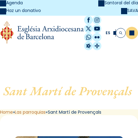
Agenda
Santoral del día
SAVA
Haz un donativo
Facebook
Instagram
X / Twitter
YouTube
ES
Me
Buscar
WhatsApp
Flickr
Radio Estel
Catalunya Cristi
Sant Martí de Provençals
,
de Barcelona
Home
Las parroquias
Sant Martí de Provençals