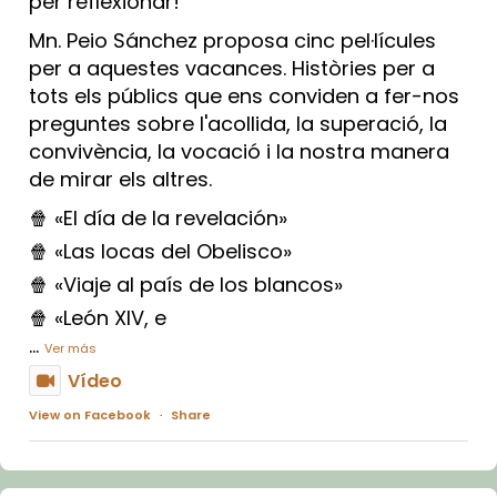
per reflexionar!
Mn. Peio Sánchez proposa cinc pel·lícules
per a aquestes vacances. Històries per a
tots els públics que ens conviden a fer-nos
preguntes sobre l'acollida, la superació, la
convivència, la vocació i la nostra manera
de mirar els altres.
🍿 «El día de la revelación»
🍿 «Las locas del Obelisco»
🍿 «Viaje al país de los blancos»
🍿 «León XIV, e
...
Ver más
Vídeo
View on Facebook
·
Share
Arquebisbat de Barcelona
1 week ago