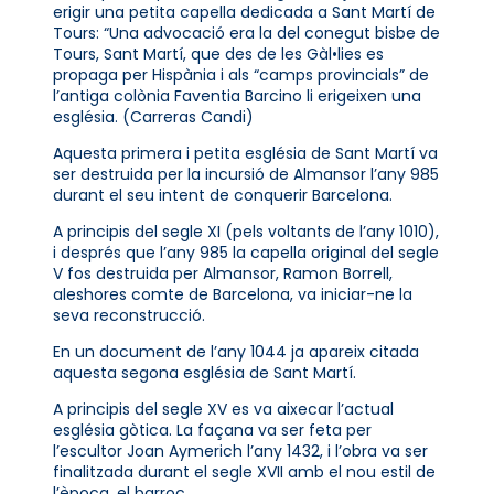
erigir una petita capella dedicada a Sant Martí de
Tours: “Una advocació era la del conegut bisbe de
Tours, Sant Martí, que des de les Gàl•lies es
propaga per Hispània i als “camps provincials” de
l’antiga colònia Faventia Barcino li erigeixen una
església. (Carreras Candi)
Aquesta primera i petita església de Sant Martí va
ser destruida per la incursió de Almansor l’any 985
durant el seu intent de conquerir Barcelona.
A principis del segle XI (pels voltants de l’any 1010),
i després que l’any 985 la capella original del segle
V fos destruida per Almansor, Ramon Borrell,
aleshores comte de Barcelona, va iniciar-ne la
seva reconstrucció.
En un document de l’any 1044 ja apareix citada
aquesta segona església de Sant Martí.
A principis del segle XV es va aixecar l’actual
església gòtica. La façana va ser feta per
l’escultor Joan Aymerich l’any 1432, i l’obra va ser
finalitzada durant el segle XVII amb el nou estil de
l’època, el barroc.