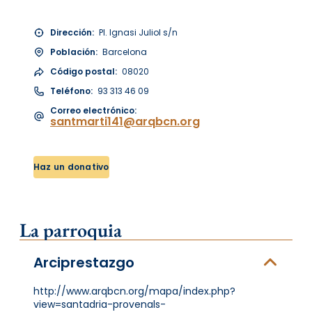
Dirección:
Pl. Ignasi Juliol s/n
Población:
Barcelona
Código postal:
08020
Teléfono:
93 313 46 09
Correo electrónico:
santmarti141@arqbcn.org
Haz un donativo
La parroquia
Arciprestazgo
http://www.arqbcn.org/mapa/index.php?
view=santadria-provenals-