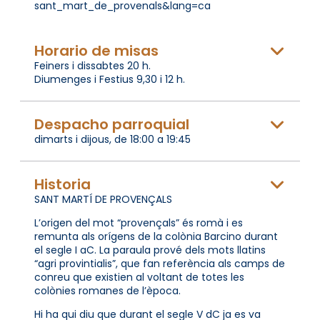
sant_mart_de_provenals&lang=ca
Horario de misas
Feiners i dissabtes 20 h.
Diumenges i Festius 9,30 i 12 h.
Despacho parroquial
dimarts i dijous, de 18:00 a 19:45
Historia
SANT MARTÍ DE PROVENÇALS
L’origen del mot “provençals” és romà i es
remunta als orígens de la colònia Barcino durant
el segle I aC. La paraula prové dels mots llatins
“agri provintialis”, que fan referència als camps de
conreu que existien al voltant de totes les
colònies romanes de l’època.
Hi ha qui diu que durant el segle V dC ja es va