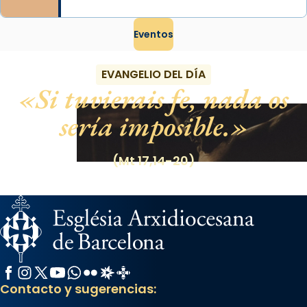
Eventos
EVANGELIO DEL DÍA
Si tuvierais fe, nada os
sería imposible.
(Mt 17,14-20)
Facebook
Instagram
X / Twitter
YouTube
WhatsApp
Flickr
Radio Estel
Catalunya Cristiana
Contacto y sugerencias: