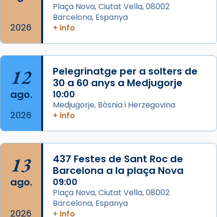
Semproniana (“relatiu a Semprònia =
Plaça Nova, Ciutat Vella, 08002
eterna”) són deixebles seves. I l’any 1667, el
Barcelona, Espanya
2026
frare Joan Gaspar Roig, afirma en una obra
+ info
que les santes són filles de l’antiga Iluro.
Mataró en reivindicarà les relíq
...
Ver más
12
Pelegrinatge per a solters de
Foto
30 a 60 anys a Medjugorje
ago.
10:00
View on Facebook
·
Share
Medjugorje, Bòsnia i Herzegovina
2026
+ info
13
437 Festes de Sant Roc de
Barcelona a la plaça Nova
ago.
09:00
Plaça Nova, Ciutat Vella, 08002
Barcelona, Espanya
2026
+ info