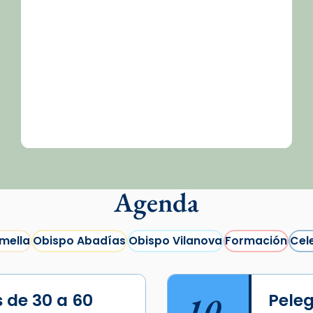
Agenda
mella
Obispo Abadías
Obispo Vilanova
Formación
Cel
s de 30 a 60
10
Peleg