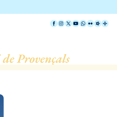
Facebook
Instagram
X / Twitter
YouTube
WhatsApp
Flickr
Radio Est
Catal
 de Provençals
, de Barc