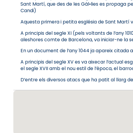
Sant Martí, que des de les Gàl•lies es propaga per
Candi)
Aquesta primera i petita església de Sant Martí v
A principis del segle XI (pels voltants de l’any 10
aleshores comte de Barcelona, va iniciar-ne la s
En un document de l’any 1044 ja apareix citada 
A principis del segle XV es va aixecar l’actual esg
el segle XVII amb el nou estil de l’època, el barro
D’entre els diversos atacs que ha patit al llarg d