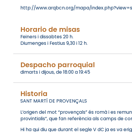
http://www.arqbcn.org/mapa/index.php?view=
Horario de misas
Feiners i dissabtes 20 h.
Diumenges i Festius 9,30 i 12 h.
Despacho parroquial
dimarts i dijous, de 18:00 a 19:45
Historia
SANT MARTÍ DE PROVENÇALS
L’origen del mot “provençals” és romà i es remunta
provintialis”, que fan referència als camps de co
Hi ha qui diu que durant el segle V dC ja es va e