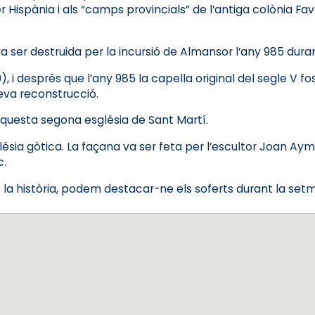
 Hispània i als “camps provincials” de l’antiga colònia Fave
a ser destruida per la incursió de Almansor l’any 985 dura
10), i després que l’any 985 la capella original del segle V 
eva reconstrucció.
aquesta segona església de Sant Martí.
lésia gòtica. La façana va ser feta per l’escultor Joan Aymer
c.
e la història, podem destacar-ne els soferts durant la setma