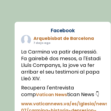
Facebook
Arquebisbat de Barcelona
7 days ago
La Carmina va patir depressió.
Fa gairebé dos mesos, a l'Estadi
Lluís Companys, la jove va fer
arribar el seu testimoni al papa
Lleó XIV.
Recupera l'entrevista
comp
tican News 👇
Vatican News
www.vaticannews.va/es/iglesia/news
07/carmina-historia-depresion-