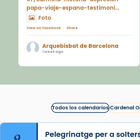
papa-viaje-espana-testimoni...
Foto
View on Facebook
·
Share
Arquebisbat de Barcelona
1 week ago
«Avui les santes Juliana i
Semproniana ens ajuden a alçar
la mirada»
Mons. Sergi Gordo, bisbe de
Tortosa, ha presidit aquest 27 de
juliol la missa de Les Santes de
Todos los calendarios
Cardenal O
Mataró.
🔗
tinyurl.com/cvu5jmbk
9
Pelegrinatge per a solter
📸 J. Merino