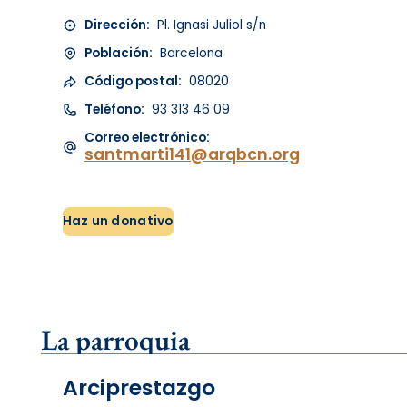
Dirección:
Pl. Ignasi Juliol s/n
Población:
Barcelona
Código postal:
08020
Teléfono:
93 313 46 09
Correo electrónico:
santmarti141@arqbcn.org
Haz un donativo
La parroquia
Arciprestazgo