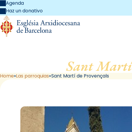
Agenda
Haz un donativo
Sant Martí
Home
Las parroquias
Sant Martí de Provençals