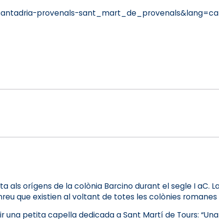
santadria-provenals-sant_mart_de_provenals&lang=ca
 als orígens de la colònia Barcino durant el segle I aC. La
nreu que existien al voltant de totes les colònies romanes
rigir una petita capella dedicada a Sant Martí de Tours: “U