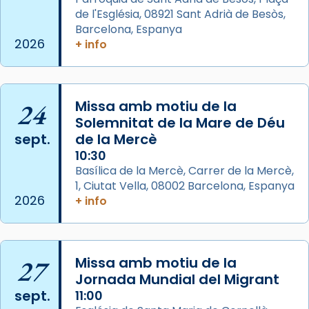
📸 Dr. G. Simón
de l'Església, 08921 Sant Adrià de Besòs,
Foto
Barcelona, Espanya
2026
+ info
View on Facebook
·
Share
Arquebisbat de Barcelona
2 weeks ago
24
Missa amb motiu de la
Memòria de les santes Juliana i
Solemnitat de la Mare de Déu
sept.
de la Mercè
Semproniana, verges i màrtirs.
10:30
Acompanyant la història de sant Cugat, a
Basílica de la Mercè, Carrer de la Mercè,
partir de l’Edat Mitjana sorgeix la tradició
1, Ciutat Vella, 08002 Barcelona, Espanya
que les santes Juliana (“relatiu a Júlia”) i
2026
+ info
Semproniana (“relatiu a Semprònia =
eterna”) són deixebles seves. I l’any 1667, el
frare Joan Gaspar Roig, afirma en una obra
27
Missa amb motiu de la
que les santes són filles de l’antiga Iluro.
Jornada Mundial del Migrant
Mataró en reivindicarà les relíq
sept.
11:00
...
Ver más