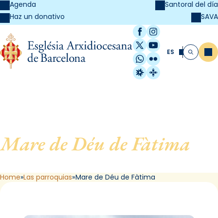
Agenda
Santoral del día
SAVA
Haz un donativo
Facebook
Instagram
X / Twitter
YouTube
ES
Me
Buscar
WhatsApp
Flickr
Radio Estel
Catalunya Cristi
Mare de Déu de Fàtima
, de
Barcelona
Home
Las parroquias
Mare de Déu de Fàtima