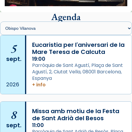
📸 J. Merino
Agenda
Foto
View on Facebook
·
Share
Arquebisbat de Barcelona
is at Catedral
5
Eucaristia per l'aniversari de la
de Barcelona.
Mare Teresa de Calcuta
2 weeks ago
sept.
19:00
Aquest dilluns, 27 de juliol, ha tingut lloc la
Parròquia de Sant Agustí, Plaça de Sant
missa d’acció de gràcies en agraïment al
Agustí, 2, Ciutat Vella, 08001 Barcelona,
comitè organitzador de la visita apostòlica
Espanya
del Sant Pare Lleó XIV a Barcelona, i als
2026
+ info
col·laboradors, a la Catedral de Barcelona.
L’arquebisbe de Barcelona, el cardenal Joan
Josep Omella, ha presidit la missa i l’ha
8
Missa amb motiu de la Festa
concelebrat el bisbe auxiliar de Barcelona,
de Sant Adrià del Besos
Mons. David Abadías.
sept.
11:00
Parròquia de Sant Adrià de Besòs, Plaça