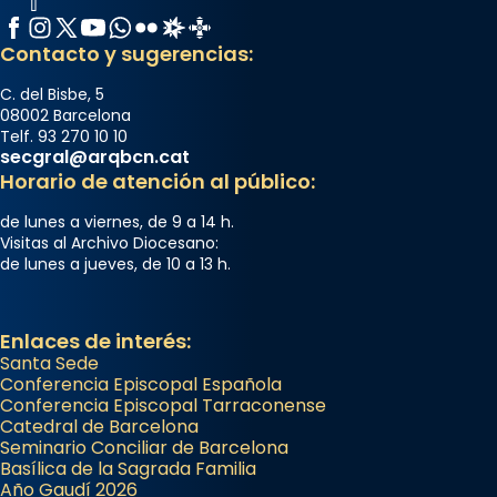
Facebook
Instagram
X / Twitter
YouTube
WhatsApp
Flickr
Radio Estel
Catalunya Cristiana
Contacto y sugerencias:
C. del Bisbe, 5
08002 Barcelona
Telf. 93 270 10 10
secgral@arqbcn.cat
Horario de atención al público:
de lunes a viernes, de 9 a 14 h.
Visitas al Archivo Diocesano:
de lunes a jueves, de 10 a 13 h.
Enlaces de interés:
Santa Sede
Conferencia Episcopal Española
Conferencia Episcopal Tarraconense
Catedral de Barcelona
Seminario Conciliar de Barcelona
Basílica de la Sagrada Familia
Año Gaudí 2026