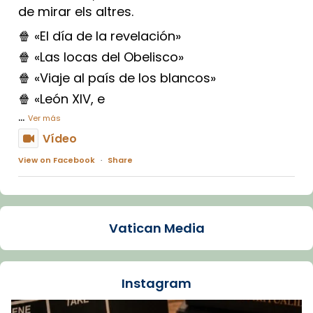
de mirar els altres.
🍿 «El día de la revelación»
🍿 «Las locas del Obelisco»
🍿 «Viaje al país de los blancos»
🍿 «León XIV, e
...
Ver más
Vídeo
View on Facebook
·
Share
Arquebisbat de Barcelona
1 week ago
Vatican Media
La Carmina va patir depressió. Fa gairebé
dos mesos, a l'Estadi Lluís Companys, la
jove va fer arribar el seu testimoni al papa
Instagram
Lleó XIV.