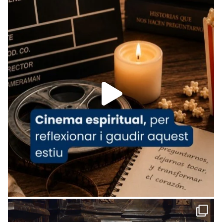
Recupera l'entrevista comp
Vatican
tican News 👇
News
www.vaticannews.va/es/iglesia/news/2026-
07/carmina-historia-depresion-papa-viaje-
espana-testimoni...
Foto
View on Facebook
·
Share
Arquebisbat de Barcelona
2 weeks ago
«Avui les santes Juliana i Semproniana ens
ajuden a alçar la mirada»
Mons. Sergi Gordo, bisbe de Tortosa, ha
presidit aquest 27 de juliol la missa de Les
Santes de Mataró.
🔗
tinyurl.com/cvu5jmbk