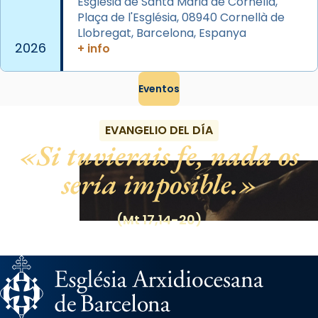
Església de Santa Maria de Cornellà,
Foto
Plaça de l'Església, 08940 Cornellà de
Llobregat, Barcelona, Espanya
View on Facebook
·
Share
2026
+ info
Eventos
EVANGELIO DEL DÍA
Si tuvierais fe, nada os
sería imposible.
(Mt 17,14-20)