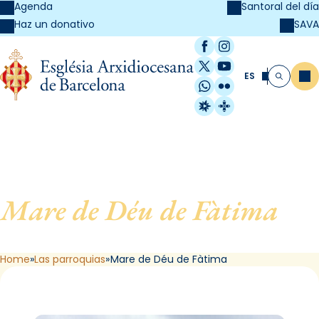
Agenda
Santoral del día
SAVA
Haz un donativo
Facebook
Instagram
X / Twitter
YouTube
ES
Me
Buscar
WhatsApp
Flickr
Radio Estel
Catalunya Cristi
Mare de Déu de Fàtima
, de
Barcelona
Home
Las parroquias
Mare de Déu de Fàtima