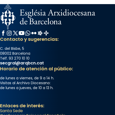
Facebook
Instagram
X / Twitter
YouTube
WhatsApp
Flickr
Radio Estel
Catalunya Cristiana
Contacto y sugerencias:
C. del Bisbe, 5
08002 Barcelona
Telf. 93 270 10 10
secgral@arqbcn.cat
Horario de atención al público:
de lunes a viernes, de 9 a 14 h.
Visitas al Archivo Diocesano:
de lunes a jueves, de 10 a 13 h.
Enlaces de interés:
Santa Sede