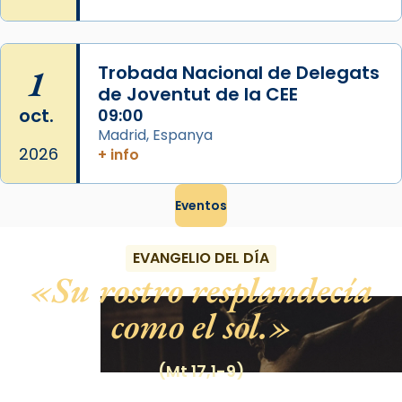
1
Trobada Nacional de Delegats
de Joventut de la CEE
oct.
09:00
Madrid, Espanya
2026
+ info
Eventos
EVANGELIO DEL DÍA
Su rostro resplandecía
como el sol.
(Mt 17,1-9)