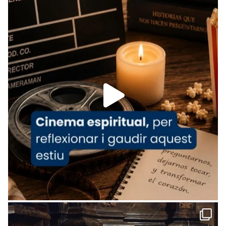
View on Facebook
·
Share
Arquebisbat de Barcelona
is at Catedral
de Barcelona.
1 week ago
Aquest dilluns, 27 de juliol, ha tingut lloc la
missa d’acció de gràcies en agraïment al
comitè organitzador de la visita apostòlica
del Sant Pare Lleó XIV a Barcelona, i als
col·laboradors, a la Catedral de Barcelona.
L’arquebisbe de Barcelona, el cardenal Joan
Josep Omella, ha presidit la missa i l’ha
concelebrat el bisbe auxiliar de Barcelona,
Mons. David Abadías.
📸 Dr. G. Simón
Foto