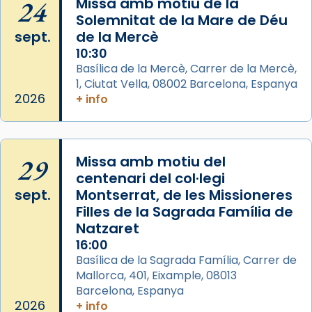
24
Missa amb motiu de la
View on Facebook
·
Share
Solemnitat de la Mare de Déu
sept.
de la Mercè
10:30
Basílica de la Mercè, Carrer de la Mercè,
1, Ciutat Vella, 08002 Barcelona, Espanya
2026
+ info
29
Missa amb motiu del
centenari del col·legi
sept.
Montserrat, de les Missioneres
Filles de la Sagrada Família de
Natzaret
16:00
Basílica de la Sagrada Família, Carrer de
Mallorca, 401, Eixample, 08013
Barcelona, Espanya
2026
+ info