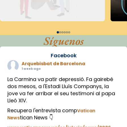
Síguenos
Facebook
Arquebisbat de Barcelona
1 week ago
La Carmina va patir depressió. Fa gairebé
dos mesos, a l'Estadi Lluís Companys, la
jove va fer arribar el seu testimoni al papa
Lleó XIV.
Recupera l'entrevista comp
Vatican
tican News 👇
News