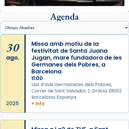
View on Facebook
·
Share
Agenda
Arquebisbat de Barcelona
1 week ago
Memòria de les santes Juliana i
Semproniana, verges i màrtirs.
30
Missa amb motiu de la
festivitat de Santa Juana
Acompanyant la història de sant Cugat, a
ago.
Jugan, mare fundadora de les
partir de l’Edat Mitjana sorgeix la tradició
Germanes dels Pobres, a
que les santes Juliana (“relatiu a Júlia”) i
Barcelona
Semproniana (“relatiu a Semprònia =
11:00
eterna”) són deixebles seves. I l’any 1667, el
Llar d’avis Germanetes dels Pobres,
frare Joan Gaspar Roig, afirma en una obra
Carrer de Sant Salvador, 1, Gràcia, 08012
que les santes són filles de l’antiga Iluro.
Barcelona, Espanya
Mataró en reivindicarà les relíq
2026
+ info
...
Ver más
Foto
View on Facebook
·
Share