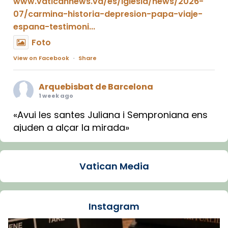
www.vaticannews.va/es/iglesia/news/2026-
07/carmina-historia-depresion-papa-viaje-
espana-testimoni...
Foto
View on Facebook
·
Share
Arquebisbat de Barcelona
1 week ago
«Avui les santes Juliana i Semproniana ens
ajuden a alçar la mirada»
Mons. Sergi Gordo, bisbe de Tortosa, ha
presidit aquest 27 de juliol la missa de Les
Vatican Media
Santes de Mataró.
🔗
tinyurl.com/cvu5jmbk
📸 J. Merino
Instagram
Foto