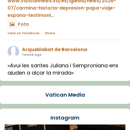
www.vaticannews.va/es/iglesia/news/2026-
07/carmina-historia-depresion-papa-viaje-
espana-testimoni...
Foto
View on Facebook
·
Share
Arquebisbat de Barcelona
1 week ago
«Avui les santes Juliana i Semproniana ens
ajuden a alçar la mirada»
Mons. Sergi Gordo, bisbe de Tortosa, ha
presidit aquest 27 de juliol la missa de Les
Vatican Media
Santes de Mataró.
🔗
tinyurl.com/cvu5jmbk
📸 J. Merino
Instagram
Foto