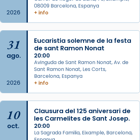
08009 Barcelona, Espanya
2026
+ info
Arquebisbat de Barcelona
2 weeks ago
Jaume, fill de Zebedeu, és juntament amb el
seu germà Joan i Pere un dels que
31
Eucaristia solemne de la festa
acompanyava més de prop Jesús.
de sant Ramon Nonat
ago.
20:00
Segons el llibre dels Fets (12,2) fou el primer
Avinguda de Sant Ramon Nonat, Av. de
apòstol màrtir, decapitat a Jerusalem per
Sant Ramon Nonat, Les Corts,
Herodes Agripa (vers l'any 44).
Barcelona, Espanya
2026
+ info
Patró de Galícia, després de les invasions
musulmanes fou venerat com a patró dels
Regnes castellans i més tard de tota
Espanya.
10
Clausura del 125 aniversari de
les Carmelites de Sant Josep.
El seu sepulcre a Compostela fou un g
oct.
20:00
...
Ver más
La Sagrada Familia, Eixample, Barcelona,
Foto
Espanya