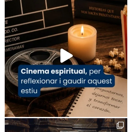
View on Facebook
·
Share
Arquebisbat de Barcelona
is at Catedral
de Barcelona.
1 week ago
Aquest dilluns, 27 de juliol, ha tingut lloc la
missa d’acció de gràcies en agraïment al
comitè organitzador de la visita apostòlica
del Sant Pare Lleó XIV a Barcelona, i als
col·laboradors, a la Catedral de Barcelona.
L’arquebisbe de Barcelona, el cardenal Joan
Josep Omella, ha presidit la missa i l’ha
concelebrat el bisbe auxiliar de Barcelona,
Mons. David Abadías.
📸 Dr. G. Simón
Foto