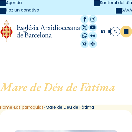
Agenda
Santoral del día
SAVA
Haz un donativo
Facebook
Instagram
X / Twitter
YouTube
ES
Me
Buscar
WhatsApp
Flickr
Radio Estel
Catalunya Cristi
Mare de Déu de Fàtima
, de
Barcelona
Home
Las parroquias
Mare de Déu de Fàtima