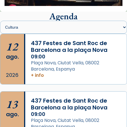
📸 J. Merino
Agenda
Foto
View on Facebook
·
Share
Arquebisbat de Barcelona
is at Catedral
12
437 Festes de Sant Roc de
de Barcelona.
Barcelona a la plaça Nova
1 week ago
ago.
09:00
Aquest dilluns, 27 de juliol, ha tingut lloc la
Plaça Nova, Ciutat Vella, 08002
missa d’acció de gràcies en agraïment al
Barcelona, Espanya
comitè organitzador de la visita apostòlica
2026
+ info
del Sant Pare Lleó XIV a Barcelona, i als
col·laboradors, a la Catedral de Barcelona.
L’arquebisbe de Barcelona, el cardenal Joan
13
437 Festes de Sant Roc de
Josep Omella, ha presidit la missa i l’ha
Barcelona a la plaça Nova
concelebrat el bisbe auxiliar de Barcelona,
ago.
09:00
Mons. David Abadías.
Plaça Nova, Ciutat Vella, 08002
Barcelona, Espanya