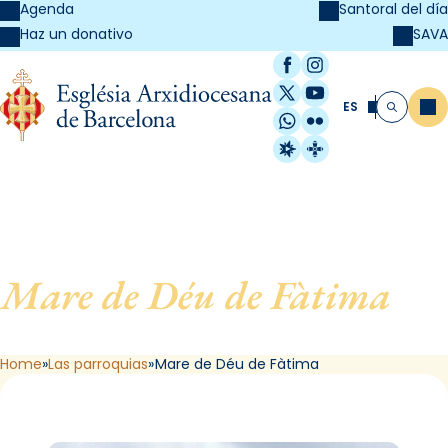
Agenda
Santoral del día
SAVA
Haz un donativo
Facebook
Instagram
X / Twitter
YouTube
ES
Me
Buscar
WhatsApp
Flickr
Radio Estel
Catalunya Cristi
Mare de Déu de Fàtima
, de
Barcelona
Home
Las parroquias
Mare de Déu de Fàtima