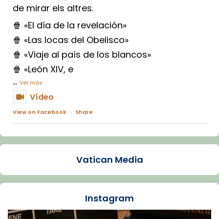
de mirar els altres.
🍿 «El día de la revelación»
🍿 «Las locas del Obelisco»
🍿 «Viaje al país de los blancos»
🍿 «León XIV, e
...
Ver más
Vídeo
View on Facebook
·
Share
Arquebisbat de Barcelona
1 week ago
Vatican Media
La Carmina va patir depressió. Fa gairebé
dos mesos, a l'Estadi Lluís Companys, la
jove va fer arribar el seu testimoni al papa
Instagram
Lleó XIV.