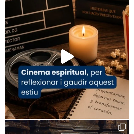
Recupera l'entrevista comp
Vatican
tican News 👇
News
www.vaticannews.va/es/iglesia/news/2026-
07/carmina-historia-depresion-papa-viaje-
espana-testimoni...
Foto
View on Facebook
·
Share
Arquebisbat de Barcelona
1 week ago
«Avui les santes Juliana i Semproniana ens
ajuden a alçar la mirada»
Mons. Sergi Gordo, bisbe de Tortosa, ha
presidit aquest 27 de juliol la missa de Les
Santes de Mataró.
🔗
tinyurl.com/cvu5jmbk